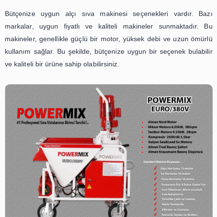
Alçı Sıva Makinesi Fiyatları Ne Ka
Alçı sıva makinesi, yapı sektöründe oldukça yaygı
kullanılan bir ekipmandır. İnşaat işleri için vazgeçilmezd
saten alçı makinası fiyatları
marka, model ve özellik
değişiklik göstermektedir. Düzgün bir alçı sıva makin
istiyorsanız, öncelikle bütçenizi gözden geçirmeniz önemlid
Bütçenize uygun alçı sıva makinesi seçenekleri vard
markalar, uygun fiyatlı ve kaliteli makineler sunmak
makineler, genellikle güçlü bir motor, yüksek debi ve uz
kullanım sağlar. Bu şekilde, bütçenize uygun bir seçenek 