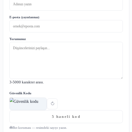
POWERTEAM ile Alçı Sıva Makina
POWERTEAM ile alçı sıva makinası, inşaat sektöründe b
yaratmayı hedefleyen bir teknolojik yenilik olarak karşımız
Bu makine, alçı sıva işlemlerini daha hızlı, daha veriml