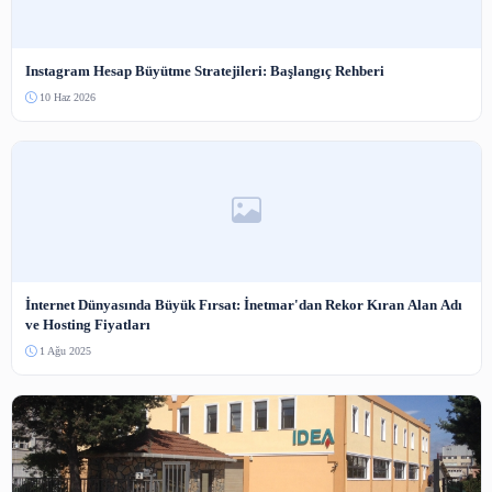
E-posta
(yayınlanmaz)
Yorumunuz
3-5000 karakter arası.
Güvenlik Kodu