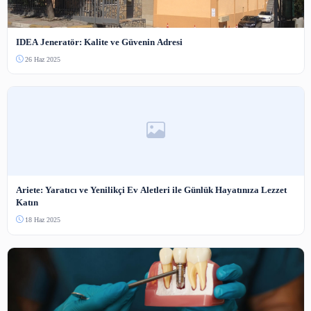
Bot koruması — resimdeki sayıyı yazın.
Yorum Gönder
Henüz yorum yapılmamış. İlk yorumu siz yapın!
Benzer İçerikler
Diğer