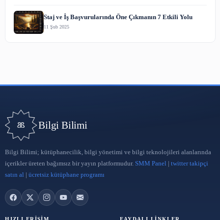
Ariete: Yaratıcı ve Yenilikçi Ev Aletleri ile Günlük Hayatınıza 
Katın
18 Haz 2025
İmplant Tedavisi Hakkında Merak Edilenler
27 Mar 2025