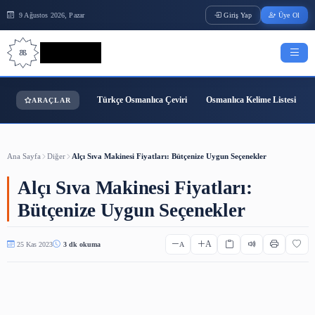
9 Ağustos 2026, Pazar
Giriş Yap
Bilgi Bilimi
Türkçe Osmanlıca Çeviri
Osmanlıca Kelime
ARAÇLAR
Ana Sayfa
Diğer
Alçı Sıva Makinesi Fiyatları: Bütçenize Uygun Seçenekler
Alçı Sıva Makinesi Fiyatları:
Bütçenize Uygun Seçenekler
A
25 Kas 2023
3 dk okuma
A