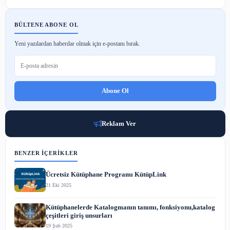
İnternet Dünyasında Büyük Fırsat: İnetmar'dan Rekor Kıran A
ve Hosting Fiyatları
1 Ağu 2025
IDEA Jeneratör: Kalite ve Güvenin Adresi
26 Haz 2025