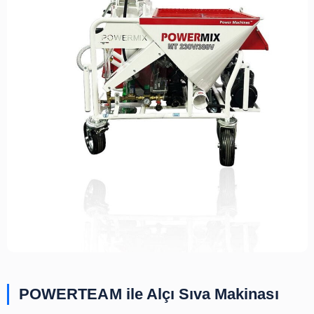
özelliklere bağlı olarak farklılık gösterebilir. Genelli
gelişmiş özelliklere sahip olan ve daha büyük kapasiteye 
makineler, daha yüksek fiyatlarla satılmaktadır. Bu nedenl
sıva makinası satın alırken, ihtiyaçlarınıza ve bütçenize
seçim yapmanız önemlidir.
Jet
sıva makinası fiyatları
, genellikle 2000 ila 15000 Tü
arasında değişmektedir. Bu fiyat aralığı, temel özellikl
olan ve küçük ölçekli işler için uygun olan makinaları iç
gelişmiş özelliklere ve daha yüksek kapasitelere sa
makineler ise 15000 TL'den daha yüksek fiyatlara sahip 
Fiyatları etkileyen diğer faktörler arasında marka, satış 
garanti süresi gibi unsurlar da bulunmaktadır. Jet sıva
satın alırken, ihtiyaçlarınızı belirleyerek araştırma yapmak 
markaların ve satış noktalarının fiyatlarını karşılaştırmak ö