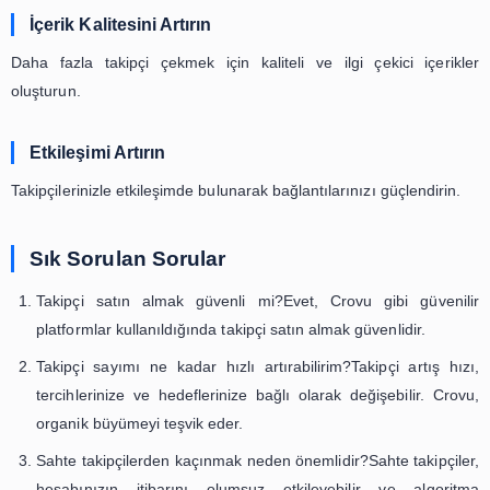
Takipçi Sayınızı Belirleyin
Kaç takipçi satın almak istediğinizi belirleyin. Bu, ihtiyaçl
hedeflerinize bağlı olarak değişebilir.
Ödemenizi Yapın ve Sonuçları İzleyin
Ödemenizi tamamladıktan sonra takipçi artışını
başlayacaksınız. Crovu, sonuçları izlemeniz için size araçl
Takipçi Satın Alma Sonrası Nelere Dik
Etmelisiniz
Takipçi satın aldıktan sonra profilinizin büyümesini sürdü
aşağıdaki adımları atmalısınız: