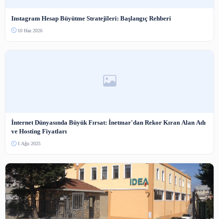
3-5000 karakter arası.
Güvenlik Kodu
Bot koruması — resimdeki sayıyı yazın.
Yorum Gönder