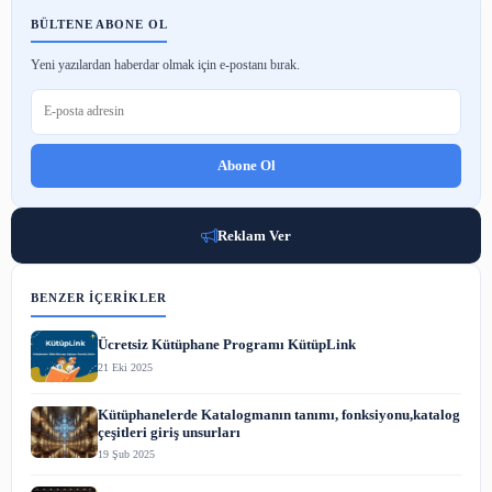
IDEA Jeneratör: Kalite ve Güvenin Adresi
26 Haz 2025
Ariete: Yaratıcı ve Yenilikçi Ev Aletleri ile Günlük Hayatınıza 
Katın
18 Haz 2025