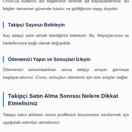
Hızlı ve Organik Büyüme
Hızlı takipçi artışı, Instagram algoritması tarafından
karşılanabilir. Crovu, takipçi artışını daha organik bi
yönetir.
Crovu İle Instagram Takipçi Satın Alm
Adımları
Instagram takipçi satın almak için aşağıdaki 
izleyebilirsiniz:
Hesap Bilgilerinizi Paylaşın
Crovu'ya kullanıcı adı bilgilerinizi vererek işe başlayabili
bilgiler tamamen güvende tutulur ve gizliliğinize saygı duyu