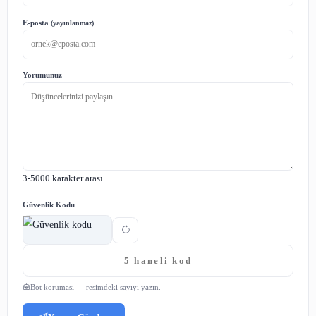
tercihlerinize ve hedeflerinize bağlı olarak değişebil
organik büyümeyi teşvik eder.
Sahte takipçilerden kaçınmak neden önemlidir?Sahte ta
hesabınızın itibarını olumsuz etkileyebilir ve a
tarafından fark edilebilir.
Takipçi satın almanın maliyeti nedir?Takipçi satın alma
satın almak istediğiniz takipçi sayısına bağlı olarak
Crovu, çeşitli fiyat seçenekleri sunar.
Takipçi sayımı artırdıktan sonra ne yapmalıyım?Takipçi
artırdıktan sonra içerik kalitenizi yükseltmeli ve takipç
etkileşimde bulunmalısınız. Bu, başarılı bir Instagram 
için önemlidir.
Paylaş: