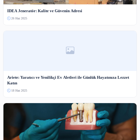
Henüz yorum yapılmamış. İlk yorumu siz yapın!
Benzer İçerikler
Diğer
Instagram Hesap Büyütme Stratejileri: Başlangıç Rehberi
10 Haz 2026