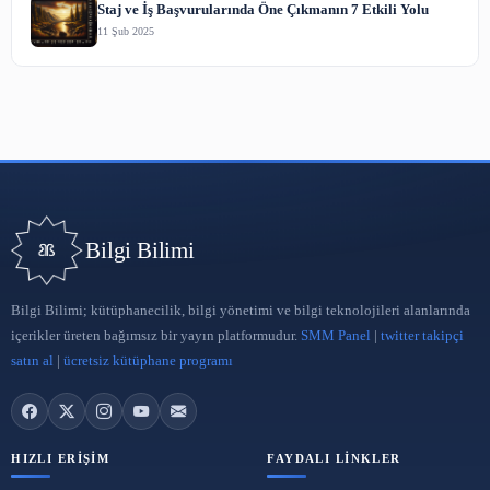
İmplant Tedavisi Hakkında Merak Edilenler
27 Mar 2025
Kanal Tedavisi ile Dolgu Arasındaki Fark Nedir?
11 Mar 2025