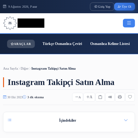
9 Ağustos 2026, Pazar
Giriş Yap
Bilgi Bilimi
Türkçe Osmanlıca Çeviri
Osmanlıca Kelime
ARAÇLAR
Ana Sayfa
Diğer
Instagram Takipçi Satın Alma
Instagram Takipçi Satın Alma
A
30 Eki 2023
3 dk okuma
A