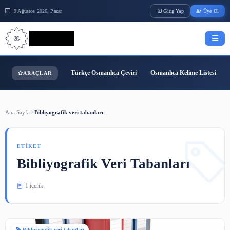
9 Ağustos 2026, Pazar
Giriş Yap
Bilgi Bilimi
Türkçe Osmanlıca Çeviri
Osmanlıca Kelime
ARAÇLAR
Ana Sayfa
Bibliyografik veri tabanları
ETIKET
Bibliyografik Veri Tabanları
1 içerik