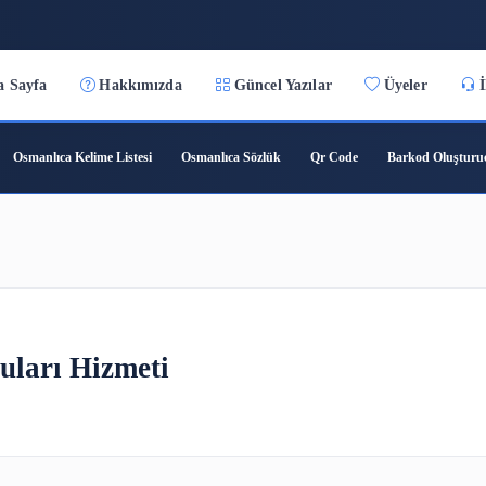
:29
Ana Sayfa
Hakkımızda
Güncel Yazılar
ıca Çeviri
Osmanlıca Kelime Listesi
Osmanlıca Sözlük
Qr C
eti
a Soruları Hizmeti