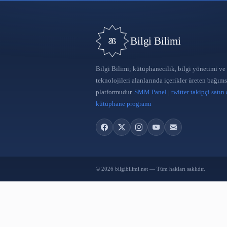
Bilgi Bilimi
Bilgi Bilimi; kütüphanecilik, bilgi
teknolojileri alanlarında içerikler 
platformudur.
SMM Panel
|
twitter 
kütüphane programı