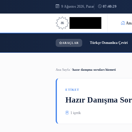
9 Ağustos 2026, Pazar
07:40
Bilgi Bilimi
Türkçe Osmanl
ARAÇLAR
Ana Sayfa
hazır danışma soruları hizm
ETIKET
Hazır Danışm