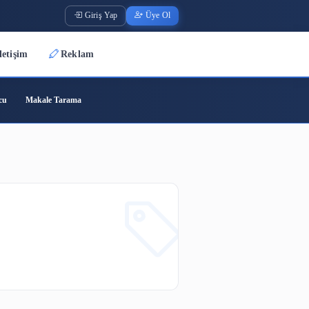
Giriş Yap
Üye O
Üyeler
İletişim
Reklam
ode
Barkod Oluşturucu
Makale Tarama