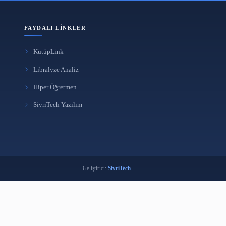
FAYDALI LINKLER
KütüpLink
i
Libralyze Analiz
k
Hiper Öğretmen
ma Aracı
SivriTech Yazılım