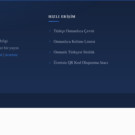
HIZLI ERIŞIM
Türkçe Osmanlıca Çeviri
 yönetimi ve bilgi
Osmanlıca Kelime Listes
üreten bağımsız bir yayın
Osmanlı Türkçesi Sözlü
takipçi satın al
|
ücretsiz
Ücretsiz QR Kod Oluştur