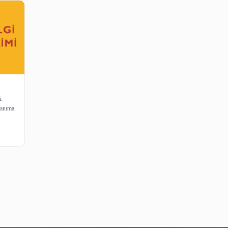
eti
anışma Hizmeti:
ğinin verdiği tanıma