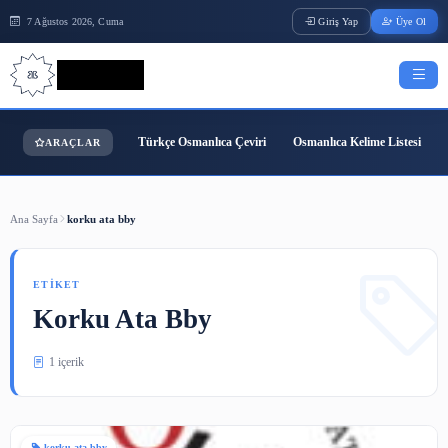
7 Ağustos 2026, Cuma
Giriş Yap
Bilgi Bilimi
Türkçe Osmanlıca Çeviri
Osmanlıca Kelime
ARAÇLAR
Ana Sayfa
korku ata bby
ETIKET
Korku Ata Bby
1 içerik