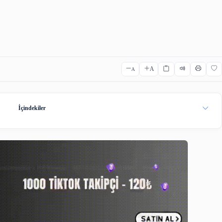
ıca Çeviri
Osmanlıca Kelime Listesi
Osmanlıca Sözlük
Qr C
n Al
A
A
İçindekiler