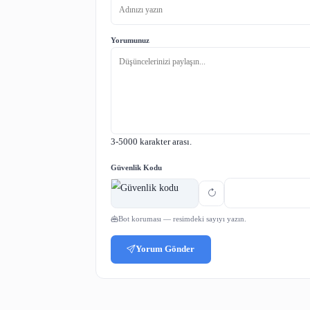
Dolayısıyla günümüzde sıkça karşıla
Youtube abone satın al işlemi ile g
vakit kaybetmek daha zorlu yollarda
Youtube Abone Hile
Youtube abone satın alma işlemi gi
abone gönderilebilir. Bu kısmı kull
Hemen ardından
youtube abone hiles
Paylaş: