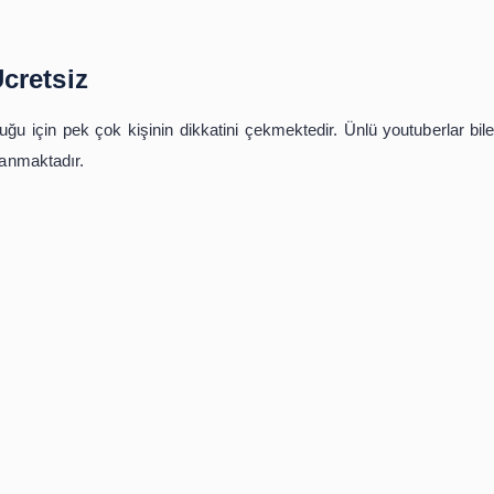
adır.
ndan tasarruf etmenin harika yolu olarak kişilerin ka
arşısında hesabını geliştirip maddi kazanç elde etmekted
mek sadece sizin elinizdedir.
e çok fazla kişiye ulaşmak için bu işlemi kullanabilirsini
utluluk verecektir. Gözler önünde günden güne daha fazla 
r. Hakkınıza sahip çıkıp hiç vakit kaybetmeden bu
n Al Ücretsiz