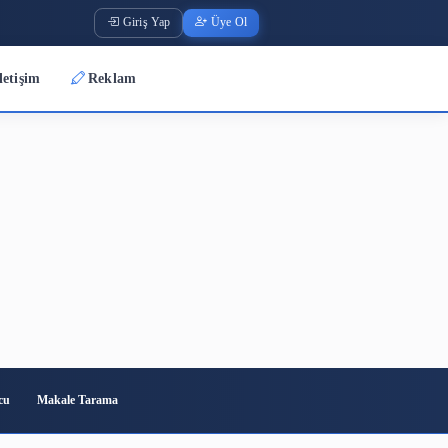
Giriş Yap
Üye O
Üyeler
İletişim
Reklam