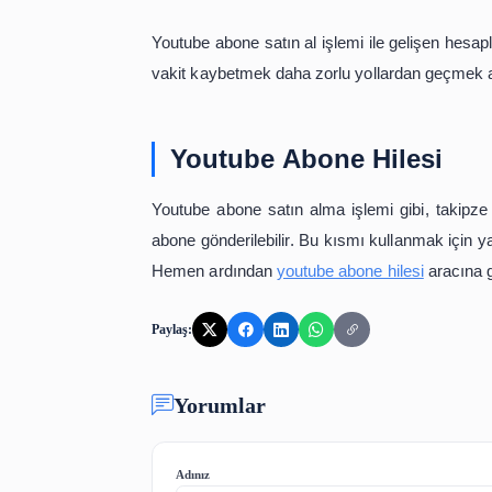
Hesapların birbirleriyle etkileşimi ol
Siz aklınızı kullanırsanız bu yoğun ç
bahsedilen konu hesabın kısa yoldan n
Size bu işlemin ücretsiz ve tüm ciha
yaparak hesabınızı beğeni izlenme y
Sadece aklınızı kullanmanız bu konu
işleminin sihirine bırakmalısınız.
Güvenilir Youtube 
Güvenilir youtube abone satın alma 