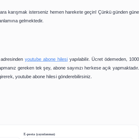
dukça fazla olduğu için gelişmek adına kişiler çok yoğun çab
abanın dışında kalıp hesabı daha kolay şekilde kişilere ula
asıl etkileşim içerisine gireceğidir.
zlarla yapılabilir olduğunu söylemek isteriz. Hiç zaman 
orum abone gibi durumlarını ikiye katlamak mümkündür.
da yeterli olacaktır. Geri kalan diğer bütün işleri bu yo
Abone Satın Alma
işlemi pratik ve kolay olduğu için her kişinin başvurdu