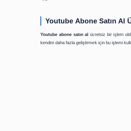
deneyip daha fazla kitlelere ulaşmakt
Youtube abone satın al işlemi zama
Dolayısıyla pek çok kişi bu yöntem k
bu mükemmel mucizeyi avantaja çevir
Kısa sürede hesabınızı geliştirmek V
güne geliştiğini görmek size daha m
ve tanınmak sizin de hakkınızdı
uygulamalısınız.
Youtube Abone Satı