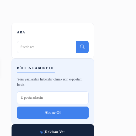
ode
Barkod Oluşturucu
Makale Tarama
ARA
BÜLTENE ABONE OL
Yeni yazılardan haberdar olmak için e-p
bırak.