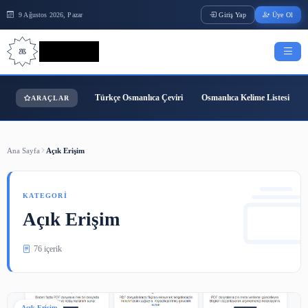
9 Ağustos 2026, Pazar
Giriş Yap
Bilgi Bilimi
Türkçe Osmanlıca Çeviri
Osmanlıca Kelime
ARAÇLAR
Ana Sayfa
Açık Erişim
KATEGORI
Açık Erişim
76 içerik