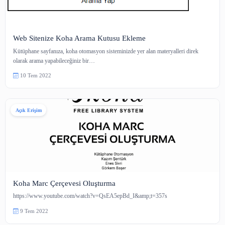
makaleler, dergiler ve daha fazlasını…
12 Ara 2022
Açık Erişim
Ubuntu Üzerine KOHA Kurulumu ve Kurulum Komutlar
https://youtu.be/cpFtHUXGq30 Kurulum Komutları UBUNTU -- KOHA
KURULUMU (ENES SİVRİ)apt-get updateapt-get upgra…
3 Ara 2022