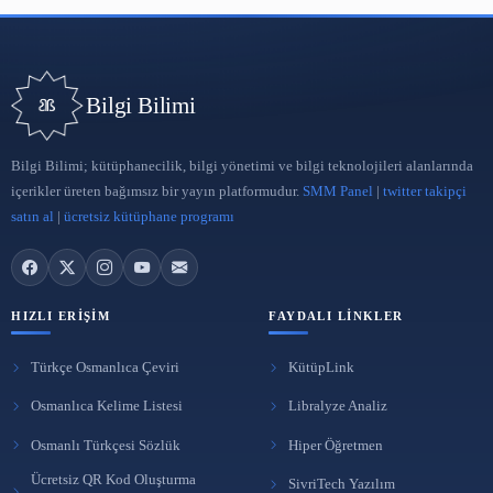
Koha Marc Çerçevesi Oluşturma
https://www.youtube.com/watch?v=QsEA5epBd_I&amp;t=357s
9 Tem 2022
Açık Erişim
Dspace Nedir? Dspace Nasıl Kurulur? Dspace Kurulum
Kodları?