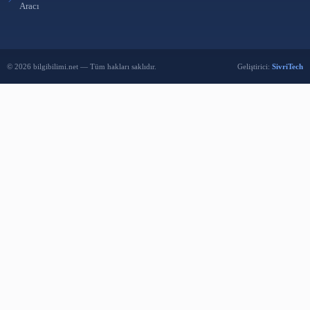
Dspace Nedir? Bildiğiniz gibi dspace açık kaynak kodlu bir yazılımdır.
Kütüphaneler genellikle kurumsal arşivl…
7 Tem 2022
…
1
2
7
Bilgi Bilimi
Bilgi Bilimi; kütüphanecilik, bilgi yönetimi ve bilgi teknolojileri a