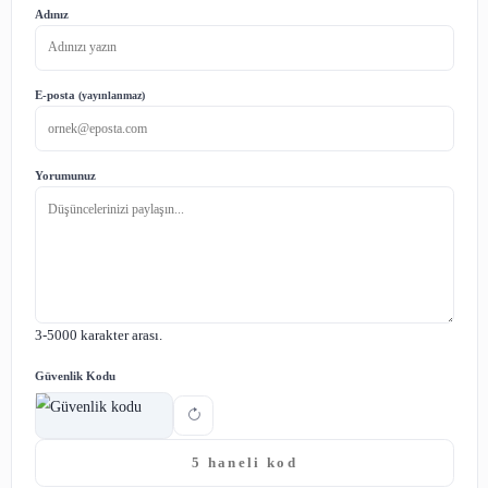
başlayabilir ve daha sonra kampanya ayrıntılarına geçile
posta, birkaç dikkat çekici görselle desteklenebilir ve CTA
Action) düğmeleri ekleyerek müşterilerin kam
faydalanmalarını kolaylaştırabilir.
E-posta pazarlama kampanyaları, belirli bir hedef kitleye
ürün ya da hizmetlerinizi tanıtmak ve satışları artırmak iç
etkili bir araçtır. Ancak, spam olarak algılanmamak için mü
izin verdiği ölçüde sık ve kaliteli içeriklerle gön
gerekmektedir.
Paylaş:
Yorumlar