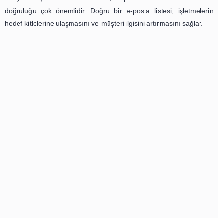
posta adreslerini içerebilir. Bu e-posta listesi, bir işletm
kitlesine ulaşmasını sağlar. İşletmeler, müşterilerinin ilgis
ve markalarını tanıtmak için çeşitli e-posta pazarlama te
kullanabilirler. Örneğin, özel indirimler, ücretsiz gönderim f
promosyonlar ve sadakat programları gibi teklifler sunabilir
E-posta pazarlaması için en önemli faktörlerden biri, do
kitleye ulaşmaktır. Bu nedenle, e-posta listesinin ka
doğruluğu çok önemlidir. Doğru bir e-posta listesi, işl
hedef kitlelerine ulaşmasını ve müşteri ilgisini artırmasını 