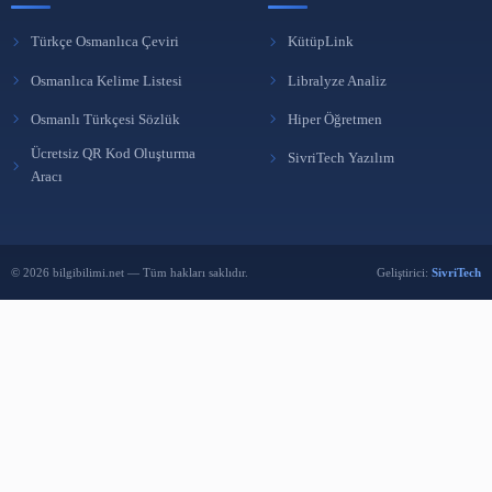
BÜLTENE ABONE OL
Yeni yazılardan haberdar olmak için e-postanı bırak.
Abone Ol
Reklam Ver
BENZER İÇERIKLER
Ücretsiz Kütüphane Programı KütüpLink
21 Eki 2025
Kütüphanelerde Katalogmanın tanımı, fonksiyonu,