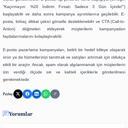
gönderimi, e-postaların analizi ve takibi gibi adımlardan ol
Sonuç olarak, e-posta pazarlaması, işletmelerin müşter
doğrudan iletişim kurmalarını, markalarını tanıtmalarını 
katılımını artırmalarını sağlayan etkili bir pazarlama yöntem
Bir e-posta pazarlama örneği olarak bir online m
müşterilerine indirim fırsatları sunan bir kampanya gönde
Örneğin, müşterilerin belirli bir süre içinde alışveriş 
durumunda indirim kazanacakları bir promosyon kodu içer
posta kampanyası oluşturulabilir.
Bu kampanya, mağazanın e-posta listesindeki müşteri
olarak gönderilebilir. E-posta, ilgi çekici bir konu başlığıyl
"Kaçırmayın: %20 İndirim Fırsatı Sadece 3 Gün İ