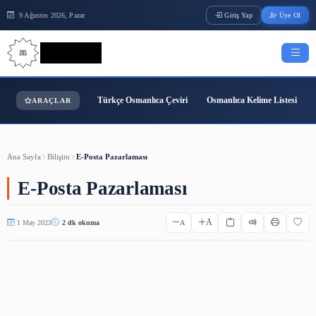
9 Ağustos 2026, Pazar
Giriş Yap
Bilgi Bilimi
Türkçe Osmanlıca Çeviri
Osmanlıca Kelime
ARAÇLAR
Ana Sayfa
Bilişim
E-Posta Pazarlaması
E-Posta Pazarlaması
A
1 May 2023
2 dk okuma
A