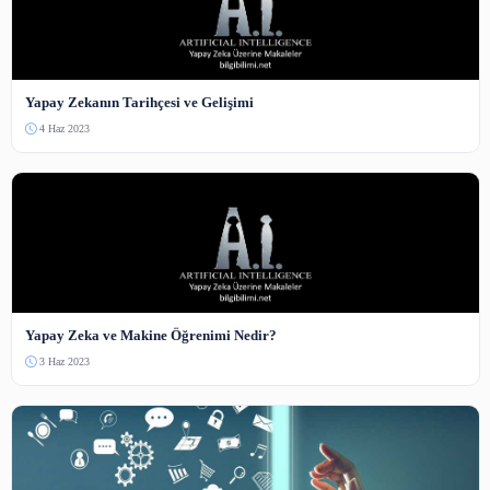
Bot koruması — resimdeki sayıyı yazın.
Yorum Gönder
Henüz yorum yapılmamış. İlk yorumu siz yapın!