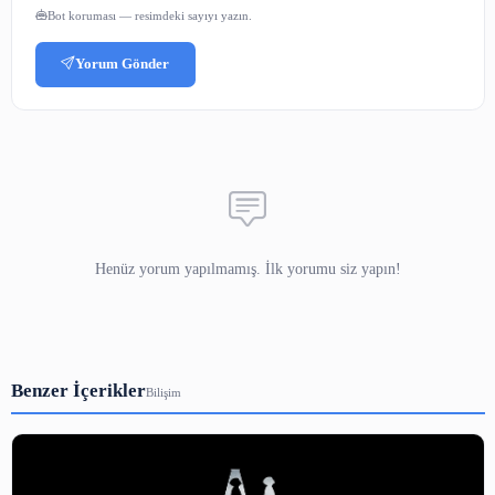
Adınız
E-posta
(yayınlanmaz)
Yorumunuz
3-5000 karakter arası.
Güvenlik Kodu