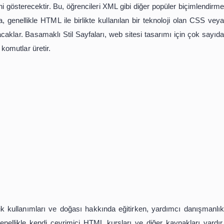
'deki alıntılar gibi diğer kod modüllerini de tartışmakta, e
rli komut türlerini tartışırken, HTML sekmelerine sahip be
armaşık HTML şifrelemesi için gerekli birden fazla etike
llikle bir öğrenciyi HTML ile özel şifreleme projeleri arac
u uzman, programcıların belirli hedeflere ulaşmak için
b sitesinde metin, görüntü ve multimedya formatı öğeleri oluş
 gerçek kodlamasını göstermenin yanı sıra, HTML öğretme
an bilgisini gösterecektir. Bu, öğrencileri XML gibi diğer 
enler ayrıca, genellikle HTML ile birlikte kullanılan bir t
ni de tanıtacaklar. Basamaklı Stil Sayfaları, web sitesi tas
st düzey komutlar üretir.