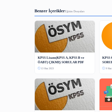
3-5000 karakter arası.
Güvenlik Kodu
Bot koruması — resimdeki sayıyı yazın.
Yorum Gönder