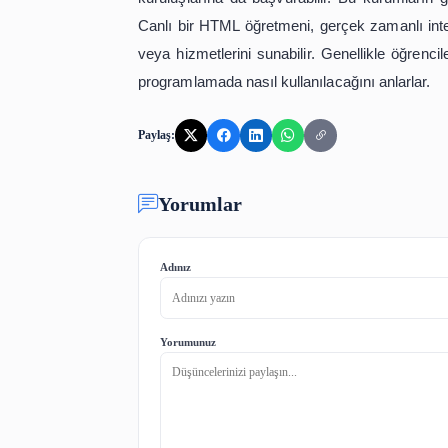
HTML öğretmenleri, öğrencileri HTML
kuruluşlarına da başvurabilir. Bu ku
Canlı bir HTML öğretmeni, gerçek zam