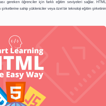
l öğrencilere veya küçük gruplara web ile ilgili projeler i
li (HTML) kullanma talimatı verir. Bu profesyoneller, HTM
dığını anlaması gereken öğrenciler için farklı eğitim sev
ük eğitim şirketlerine sahip yükleniciler veya özel bir tekno