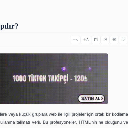
ıca Çeviri
Osmanlıca Kelime Listesi
Osmanlıca Sözlük
Qr C
l Yapılır?
ıl Yapılır?
A
A