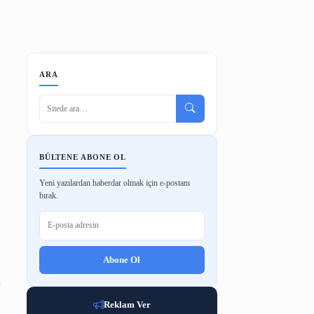
ode
Barkod Oluşturucu
Makale Tarama
ARA
BÜLTENE ABONE OL
Yeni yazılardan haberdar olmak için e-p
bırak.