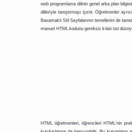
giriş içerir. Öğretmenler ayrıca, HTML
başlıklar veya rezervasyon için beli
tartışır. Bazı basit referanslar, k
öğretmenine yardımcı olabilir.
Çoğu durumda, bir HTML öğretmeni gene
şifreleme talimatları sayesinde, b
bilindiğini göstermektedir. Bu, bir we
Öğrencilere HTML'nin sözdizimini ve
web programlama dilinin genel arka pl
dilleriyle tanıştırmayı içerir. Öğretm
Basamaklı Stil Sayfalarının temelleri
manuel HTML kodunu gereksiz kılan ü