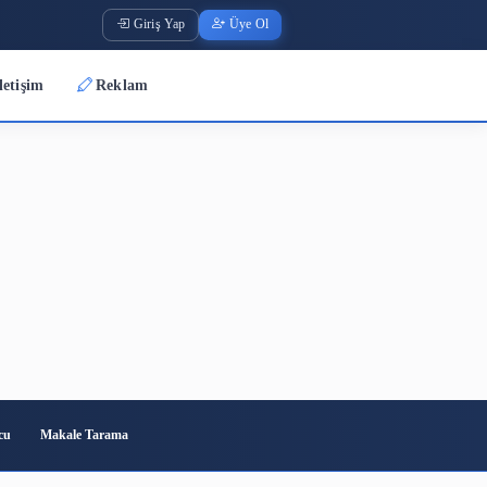
Giriş Yap
Üye O
Üyeler
İletişim
Reklam