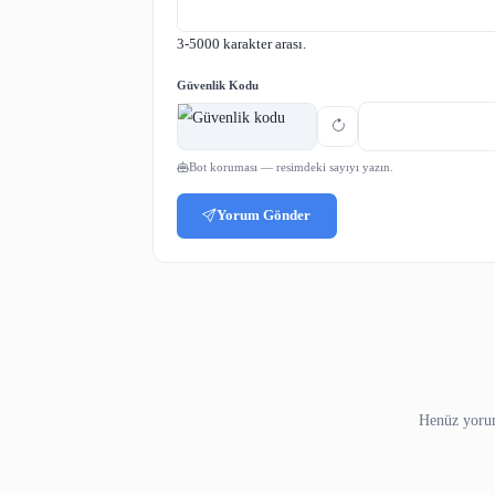
veya hizmetlerini sunabilir. Genelli
programlamada nasıl kullanılacağını a
Paylaş:
Yorumlar
Adınız
Yorumunuz