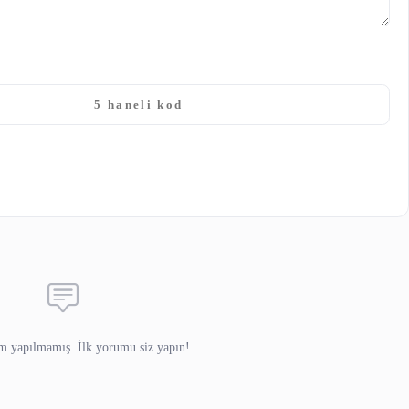
kle öğrencileri çeşitli projeler için HTML kullanmaya hazı
nlarlar.
E-posta
(yayınlanmaz)