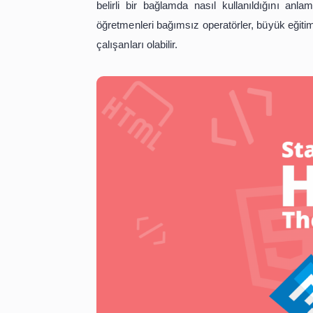
Bir HTML öğretmeni genellikle bireyse
dili olan Köprü Metni İşaretleme Di
belirli bir bağlamda nasıl kullanıl
öğretmenleri bağımsız operatörler, büy
çalışanları olabilir.