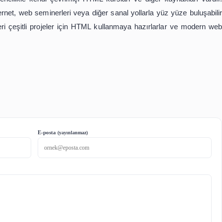
'nin pratik kullanımları ve doğası hakkında eğitirken, 
rumların genellikle kendi çevrimiçi HTML kursları ve diğ
anlı internet, web seminerleri veya diğer sanal yollarla