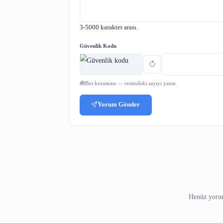
olanağı sunmaktadır.
159 ülkeden 7.000 kurum, JSTOR'a ü
Paylaş:
Yorumlar
Adınız
Yorumunuz