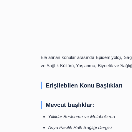
Bu zorlu Coronavirüs pandemi döne
erişime açmıştır.
Erişim Adresi:
https://about.jstor.org/l
Ele alınan konular arasında Epidemiyo
ve Sağlık Kültürü, Yaşlanma, Biyoetik