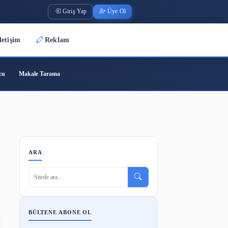
Giriş Yap
Üye O
Üyeler
İletişim
Reklam
ode
Barkod Oluşturucu
Makale Tarama
Açık
ARA