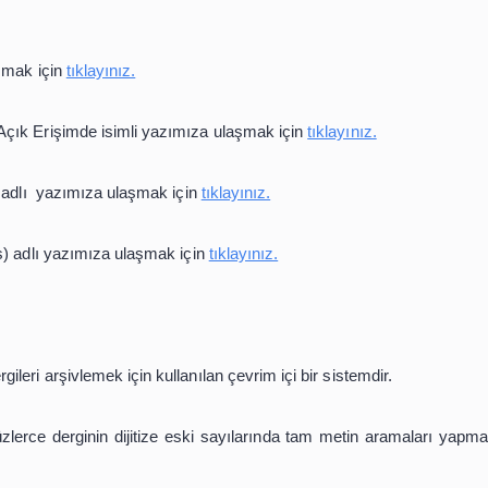
rgisi
 En
İyi Uygulamalar Dergisi
itikaları Dergisi
inde Pedagoji
ek