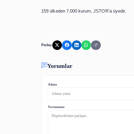
IOP Publishing Açık Erişim isimli ya
Annual Reviews 30 Nisan 2020 Tarihi
Ücretsiz Tıbbi Dergiler (Free Medica
Ücretsiz Tıbbi Kitaplar (Free Books 
JSTOR Kısa Tanıtım
JSTOR, 1995'te kurulmuş olan ve akade
Üye kurumlarına 1665'e kadar geriye