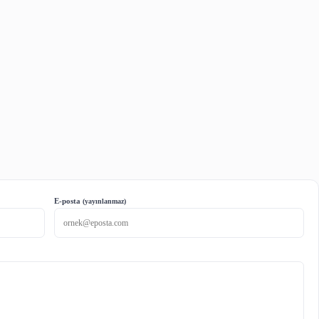
zımıza ulaşmak için
tıklayınız.
ne Kadar Açık Erişimde isimli yazımıza ulaşmak için
tıkla
l Journals) adlı yazımıza ulaşmak için
tıklayınız.
For Doctors) adlı yazımıza ulaşmak için
tıklayınız.
mik dergileri arşivlemek için kullanılan çevrim içi bir si
 giden yüzlerce derginin dijitize eski sayılarında tam m