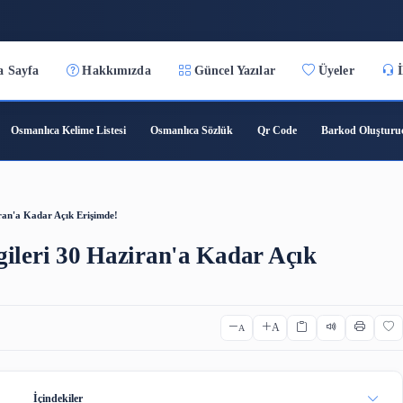
3:40:02
Ana Sayfa
Hakkımızda
Güncel Yazılar
ıca Çeviri
Osmanlıca Kelime Listesi
Osmanlıca Sözlük
Qr C
ileri 30 Haziran'a Kadar Açık Erişimde!
 Dergileri 30 Haziran'a Kadar 
A
A