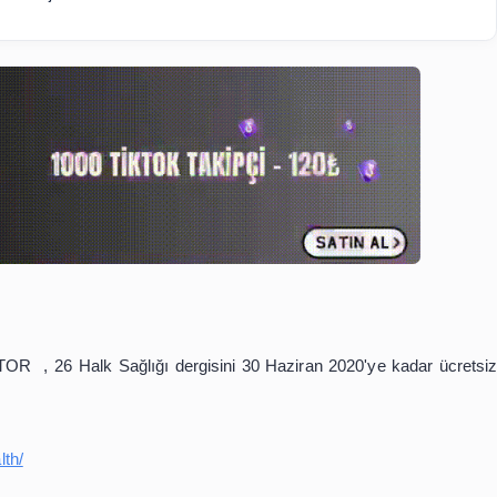
İçindekiler
işimde...