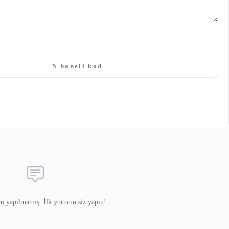
yedir.
E-posta
(yayınlanmaz)