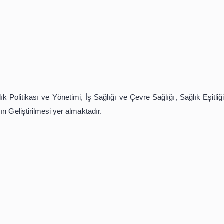
minde JSTOR , 26 Halk Sağlığı dergisini 30 Haziran 202
/public-health/
loji, Sağlık Politikası ve Yönetimi, İş Sağlığı ve Çevre Sağ
 ve Sağlığın Geliştirilmesi yer almaktadır.