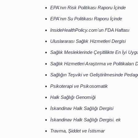
Sağlık
Sağlık Eğitimi ve Davranışı
Sağlığı Geliştirme Uygulaması
İnsan gelişimi
İnsan Kalıtım
İç İYS
EPA'nın Temiz Hava Raporu İçin
EPA'nın Risk Politikası Raporu İ
EPA'nın Su Politikası Raporu İçi
InsideHealthPolicy.com'un FDA H