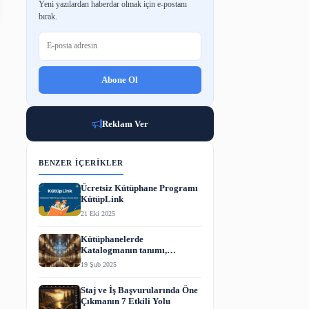
BÜLTENE ABONE OL
Yeni yazılardan haberdar olmak için e-p
bırak.
Abone Ol
Reklam Ver
BENZER İÇERIKLER
Ücretsiz Kütüphane P
KütüpLink
21 Eki 2025