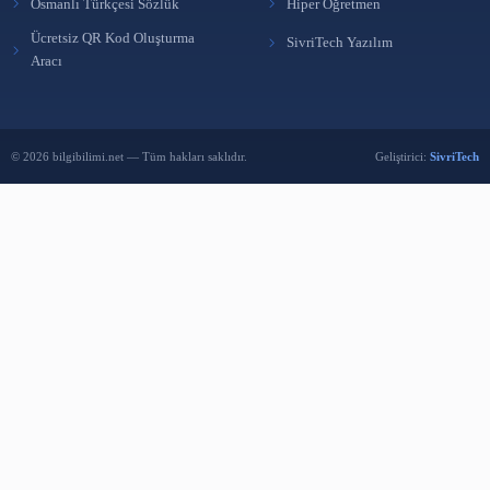
BÜLTENE ABONE OL
Yeni yazılardan haberdar olmak için e-postanı bırak.
Abone Ol
Reklam Ver
BENZER İÇERIKLER
Ücretsiz Kütüphane Programı KütüpLink
21 Eki 2025