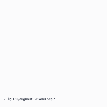
Kısa Bir Kitap Seçin
Tabii ki ne kadar okumayı sevsek bile bazen çok uzun 
başlamak göz korkutucu olabiliyor. Bu yüzden ilk başlarda
yormayacak bir nefeste bitirebileceğiniz kitapları tercih e
okuma alışkanlığı
kazanmak için çok etkili olacaktır.