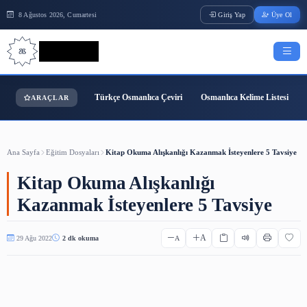
8 Ağustos 2026, Cumartesi
Giriş Yap
Bilgi Bilimi
Türkçe Osmanlıca Çeviri
Osmanlıca Kelime
ARAÇLAR
Ana Sayfa
Eğitim Dosyaları
Kitap Okuma Alışkanlığı Kazanmak İsteyenler
Kitap Okuma Alışkanlığı
Kazanmak İsteyenlere 5 Tavsi
A
29 Ağu 2022
2 dk okuma
A