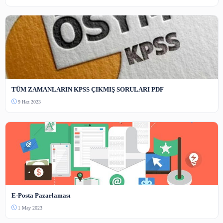
Benzer İçerikler
Eğitim Dosyaları
KPSS Lisans(KPSS A, KPSS B ve ÖABT) ÇIKMIŞ SORULAR 
13 Haz 2023