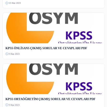
Güvenlik Kodu
Bot koruması — resimdeki sayıyı yazın.
Yorum Gönder
Henüz yorum yapılmamış. İlk yorumu siz yapın!