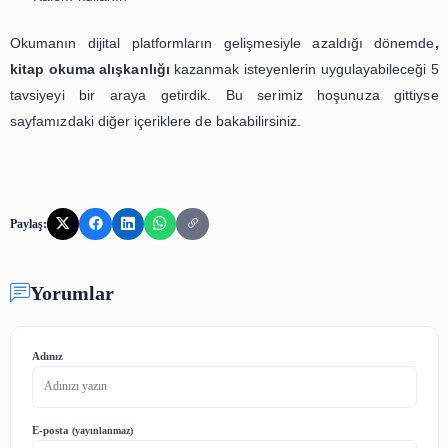
Her insanın kendine has bir düzeni veya yoğun bir çalışm
vardır. Bunlara gün içinde her ne kadar farketmesek
olmayan çeşitli planlar veya zaman harcadığımız konul
ediyoruz.
Özetle gün içerisinde yaptığınız faaliyetlerden bazıların
bazılarını çıkararak günde yarım saat olsa da kita
imkansız değil.
Bonus Tavsiyeler:
Bir okuma listesi oluşturun (motivasyon için)
Kitap sitelerindeki indirimleri takip edin (uygun fiyatl
için)