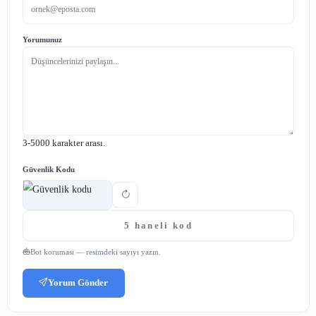
Kütüphanelerden yararlanın
Keyif almadığınız bir kitabı yarıda bırakmaktan çekin
Kalem kullanın
Okumanın dijital platformların gelişmesiyle azaldığı
kitap okuma alışkanlığı
kazanmak isteyenlerin uygulayab
tavsiyeyi bir araya getirdik. Bu serimiz hoşunuza 
sayfamızdaki diğer içeriklere de bakabilirsiniz.
Paylaş: