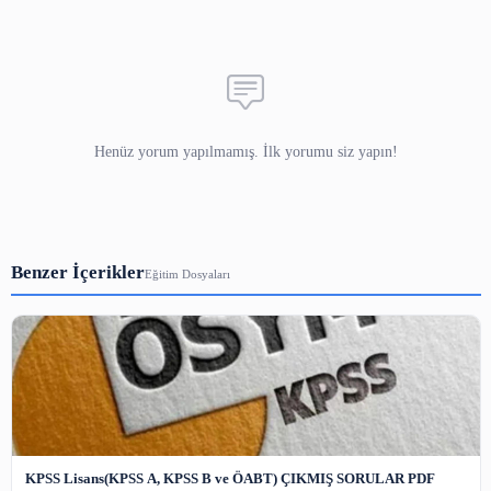
Yorumlar
Adınız
E-posta
(yayınlanmaz)
Yorumunuz
3-5000 karakter arası.