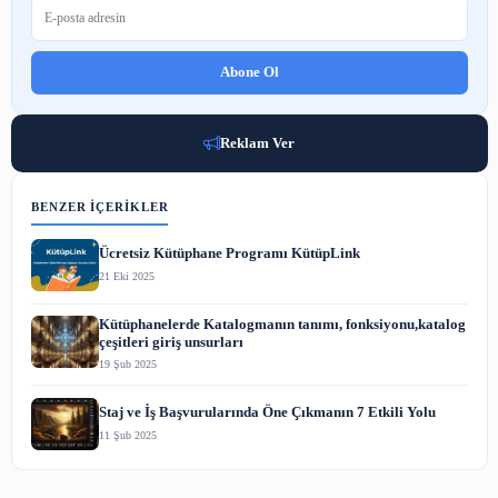
TÜM ZAMANLARIN KPSS ÇIKMIŞ SORULARI PDF
9 Haz 2023
E-Posta Pazarlaması