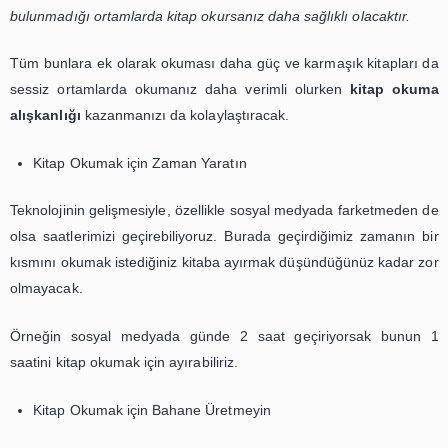
Örneğin polisiye filmleri, dizileri ilginizi çekiyorsa tarzı pol
bir kitap okuduğunuzda sizin ilginizi çekebilir.
Kendiniz için Okuma Alanı Belirleyin
Her insanın odaklanma şekli farklıdır kimileri otobüste
yolculuk esnasında odaklanabiliyorken kimileri de olduk
ortamlarda kitap okuyabilir. Öncelikle yapmanız gere
alanlarda kitap okuyabildiğinizi keşfetmek.
Kalabalık ortamlarda kitaba odaklanmak biraz 
olacağından kitap okuma alışkanlığı kazanmaya başl
dönemlerde daha sessiz ve sizi rahatsız edecek et
bulunmadığı ortamlarda kitap okursanız daha sağlıklı olac