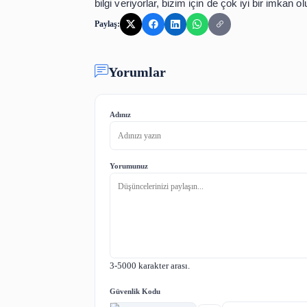
Açıkgöz, kitaplarını evlere sığdırma
değiştirdiğimiz beşinci evimiz. Bur
kütüphane yaptık. Öğrencilerimiz, ko
Açıkgöz, kütüphanelerinde 50 ila 200 yı
Lise öğrencisi Gökhan Ecevit de s
"Öğretmenlerimiz istedikçe ve bir
faydalanıyorum, aynı zamanda ikisin
bilgi veriyorlar, bizim için de çok iyi b
Paylaş:
Yorumlar