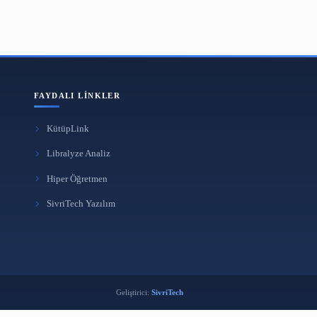
phane “Oku Avcılar”
dev arşiviyle yayında