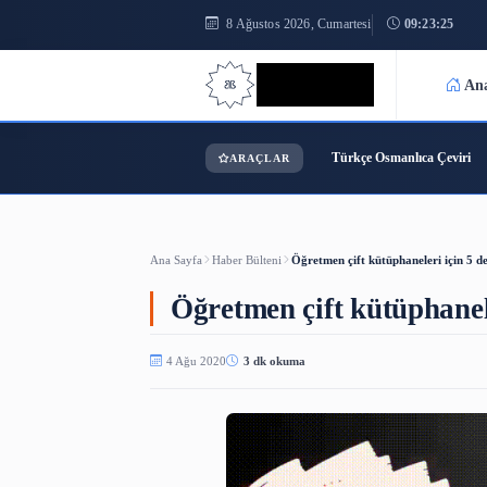
8 Ağustos 2026, Cumartesi
0
Bilgi Bilimi
Türkçe Osmanl
ARAÇLAR
Ana Sayfa
Haber Bülteni
Öğretmen çift kütüphane
Öğretmen çift kütüp
4 Ağu 2020
3 dk okuma