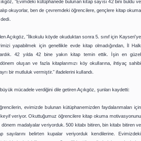
z evlerini değiştirmek zorunda kaldı.
 birlikte evinin odalarını kütüphaneye çevirdiklerini ve 
nımsatan Açıkgöz, "Evimdeki kütüphanede bulunan kitap say
adan kitap alıp okuyorlar, ben de çevremdeki öğrencilere,
rcıyorum." dedi.
 işaret eden Açıkgöz, "İlkokulu köyde okuduktan sonra 5. 
zı, ödevlerimizi yapabilmek için genellikle evde kitap o
orada yapardık. 42 yılda 42 bine yakın kitap temin e
zda dönem dönem oluşan ve fazla kitaplarımızı köy okulla
 da bize ayrı bir mutluluk vermiştir." ifadelerini kullandı.