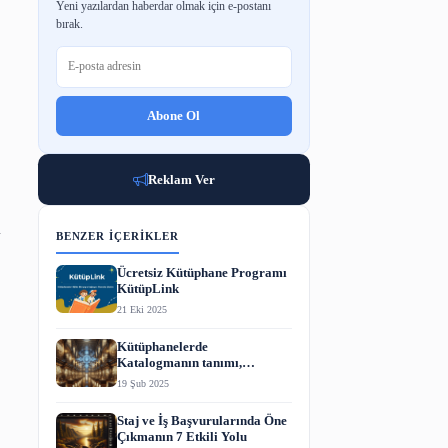
BÜLTENE ABONE OL
Yeni yazılardan haberdar olmak için e-p
bırak.
Abone Ol
 42 yılda yaklaşık 42
Reklam Ver
dığı 42 bin civarında
BENZER İÇERIKLER
Ücretsiz Kütüphane P
KütüpLink
21 Eki 2025
man ve Hülya Açıkgöz