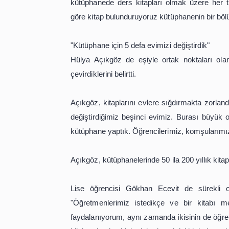
Kitap biriktirme konusunda kendisinin
"Bu mücadelenin sonunda da yetişti
her türlü imkanı sağladık, bu da bi
arttırmak için teşvik etmek adına onl
4 yıl sonra mezun olurken okudukl
kütüphanede ders kitapları olmak üze
göre kitap bulunduruyoruz kütüphane
"Kütüphane için 5 defa evimizi değişti
Hülya Açıkgöz de eşiyle ortak nokt
çevirdiklerini belirtti.