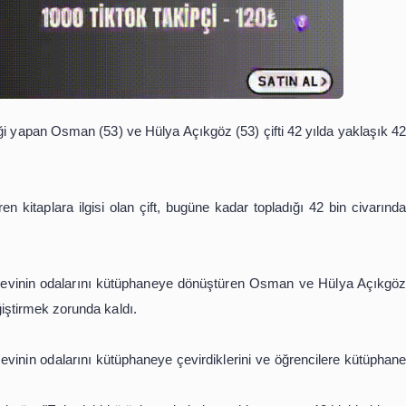
ul öğretmenliği yapan Osman (53) ve Hülya Açıkgöz (53) çifti
an itibaren kitaplara ilgisi olan çift, bugüne kadar topla
.
nde bulunan evinin odalarını kütüphaneye dönüştüren Os