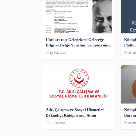
Bot koruması — resimdeki sayıyı yazın.
Yorum Gönder
Benzer İçerikler
Haber Bülteni