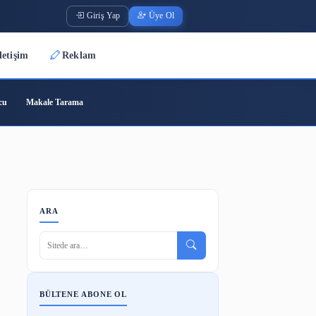
Giriş Yap
Üye O
Üyeler
İletişim
Reklam
ode
Barkod Oluşturucu
Makale Tarama
ştirdi
ARA