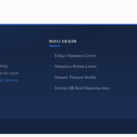
Kütüphane Otomasyon Soru Cevap
Yeni nesil kütü
Platformu Açıldı
22 bin kitaplık 
25 Mar 2022
4 Oca 2021