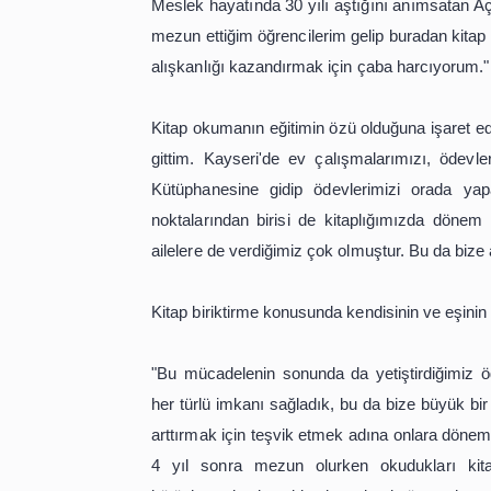
çifti, sürekli artan kitapları için 5 ke
Osman Açıkgöz, AA muhabirine, eşiyle
hizmeti verdiklerini söyledi.
Meslek hayatında 30 yılı aştığını a
mezun ettiğim öğrencilerim gelip bur
alışkanlığı kazandırmak için çaba ha
Kitap okumanın eğitimin özü olduğuna
gittim. Kayseri'de ev çalışmalarımı
Kütüphanesine gidip ödevlerimizi 
noktalarından birisi de kitaplığımı
ailelere de verdiğimiz çok olmuştur. Bu