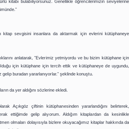
 ve eşinin büyük mücadele verdiğini dile getiren Açıkgöz, ş
rdiğimiz öğrencilerin, evimizde bulunan kütüphanemizden
ze büyük bir keyif veriyor. Okuttuğumuz öğrencilere kitap
ara dönem dönem madalyalar veriyorduk. 500 kitabı bitiren, 
arı kitap sayılarını belirten kupalar veriyorduk kend
re her türlü kitabı bulabiliyorsunuz. Genellikle öğrencil
nin bir bölümünde."
rdik"
aları olan kitap sevgisini insanlara da aktarmak için 