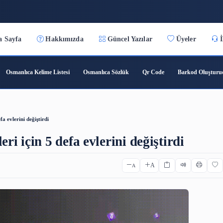
9:23:26
Ana Sayfa
Hakkımızda
Güncel Yazılar
ıca Çeviri
Osmanlıca Kelime Listesi
Osmanlıca Sözlük
Qr C
leri için 5 defa evlerini değiştirdi
haneleri için 5 defa evlerini deği
A
A