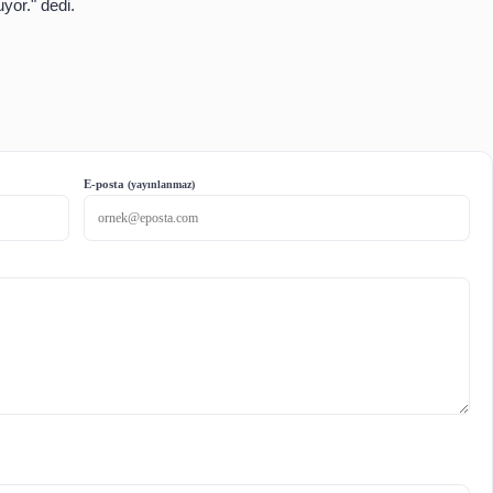
kta zorlandıklarını anlatarak, "Evlerimiz yetmiyordu ve bu
ası büyük olduğu için kütüphane için tercih ettik ve küt
mşularımız gelip buradan yararlanıyorlar." şeklinde konuşt
llık kitapların da yer aldığını sözlerine ekledi.
ürekli olarak Açıkgöz çiftinin kütüphanesinden yararla
 kitabı merak ettiğimde gelip alıyorum. Aldığım kitapl
in de öğretmen olmaları dolayısıyla bizlere okuyacağımız 
ir imkan oluyor." dedi.