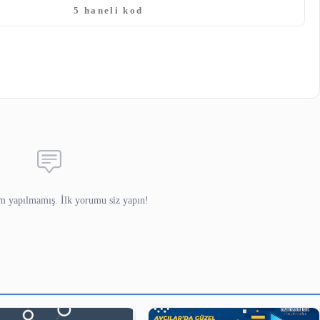
E-posta
(yayınlanmaz)