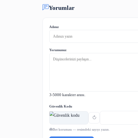
Özer, bu kütüphanelerdeki kitap sayı
belirli saatlerde tüm öğrencilerimizi
ve Rehberlik Hizmetleri Genel Müdü
ediyorum." diye konuştu.
Paylaş:
Yorumlar
Adınız
Yorumunuz