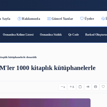
:15
Ana Sayfa
Hakkımızda
Güncel Yazılar
ıca Çeviri
Osmanlıca Kelime Listesi
Osmanlıca Sözlük
Qr C
EM'ler 1000 kitaplık kütüphanelerle donatıldı
BİLSEM'ler 1000 kitaplık kütüph
A
A