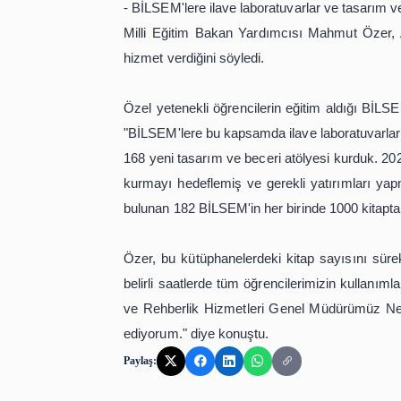
programları uygulayan BİLSEM'lerin imk
Bu kapsamda, yaklaşık 63 bin öğren
kararı alınmıştı. Proje başarıyla ta
- BİLSEM'lere ilave laboratuvarlar ve 
Milli Eğitim Bakan Yardımcısı Mahm
hizmet verdiğini söyledi.
Özel yetenekli öğrencilerin eğitim al
"BİLSEM'lere bu kapsamda ilave labor
168 yeni tasarım ve beceri atölyesi
kurmayı hedeflemiş ve gerekli yatırı
bulunan 182 BİLSEM'in her birinde 10