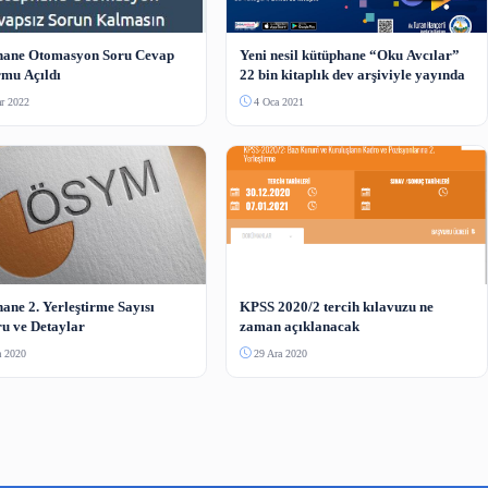
Henüz yorum yapılmamış. İlk yorumu siz yapın!