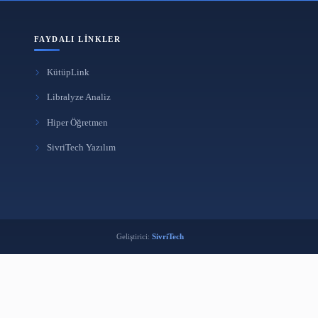
phane “Oku Avcılar”
dev arşiviyle yayında
cih kılavuzu ne
cak