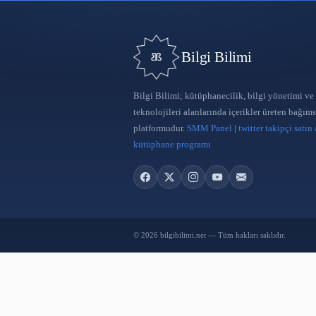
Uluslararası Gelenekten Geleceğe
Bilgi ve Belge Yönetimi Sempozyumu
15 May 2022
Aile, Çalışma ve Sosyal Hizmetler
Bakanlığı Kütüphaneci Alımı
31 Ara 2020