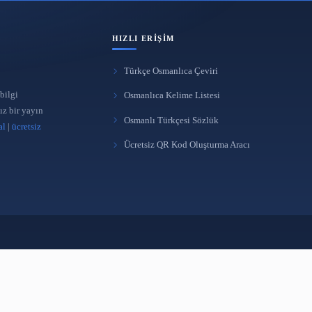
Kütüphane Otomasyon Soru Cevap
Yeni nesil kütü
Platformu Açıldı
22 bin kitaplık 
25 Mar 2022
4 Oca 2021
Kütüphane 2. Yerleştirme Sayısı
KPSS 2020/2 ter
Başvuru ve Detaylar
zaman açıklana
30 Ara 2020
29 Ara 2020