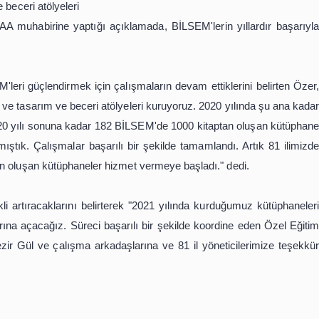
anlarını artırmak için yeni projeler geliştiriyor.
ci eğitim aldığı 182 BİLSEM'in tamamında 1000'er kita
mamlandı ve BİLSEM'lerin tamamına 1000'er kitaplık kütüpha
tasarım ve beceri atölyeleri
ut Özer, AA muhabirine yaptığı açıklamada, BİLSEM'lerin
dığı BİLSEM'leri güçlendirmek için çalışmaların devam ettik
atuvarlar ve tasarım ve beceri atölyeleri kuruyoruz. 2020
 kurduk. 2020 yılı sonuna kadar 182 BİLSEM'de 1000 kitap
mları yapmıştık. Çalışmalar başarılı bir şekilde tamamlan
00 kitaptan oluşan kütüphaneler hizmet vermeye başladı."