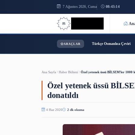
7 Ağustos 2026, Cuma
08:43
Bilgi Bilimi
Türkçe Osmanl
ARAÇLAR
Ana Sayfa
Haber Bülteni
Özel yetenek üssü BİLS
Özel yetenek üssü 
donatıldı
4 Haz 2020
2 dk okuma