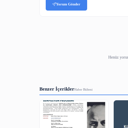
3-5000 karakter arası.
Güvenlik Kodu
Bot koruması — resimdeki sayıyı yazın.
Yorum Gönder