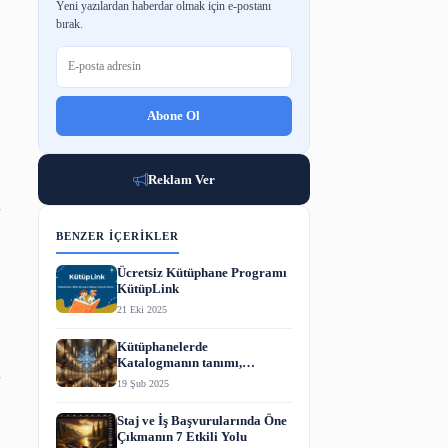
BÜLTENE ABONE OL
Yeni yazılardan haberdar olmak için e-p
bırak.
Abone Ol
inin önünü açmak için
Reklam Ver
in (BİLSEM) tamamına
BENZER İÇERIKLER
Ücretsiz Kütüphane P
a sonları ilave eğitim
KütüpLink
21 Eki 2025