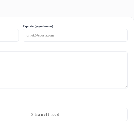
sını sürekli artıracaklarını belirterek "2021 yılında kur
n kullanımlarına açacağız. Süreci başarılı bir şekilde koor
rümüz Nezir Gül ve çalışma arkadaşlarına ve 81 il yönet
E-posta
(yayınlanmaz)