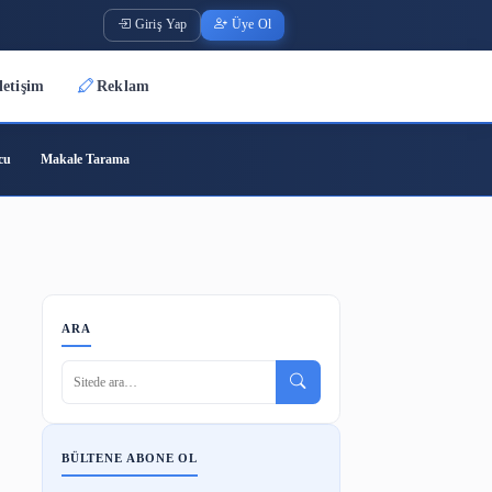
Giriş Yap
Üye O
Üyeler
İletişim
Reklam
ode
Barkod Oluşturucu
Makale Tarama
anelerle
ARA