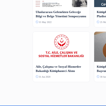
Benzer İçerikler
Haber Bülteni