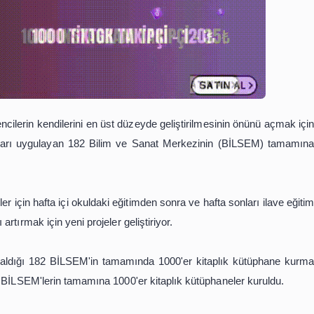
enekli öğrencilerin kendilerini en üst düzeyde geliştirilmes
ğitim programları uygulayan 182 Bilim ve Sanat Merkezin
li öğrenciler için hafta içi okuldaki eğitimden sonra ve haft