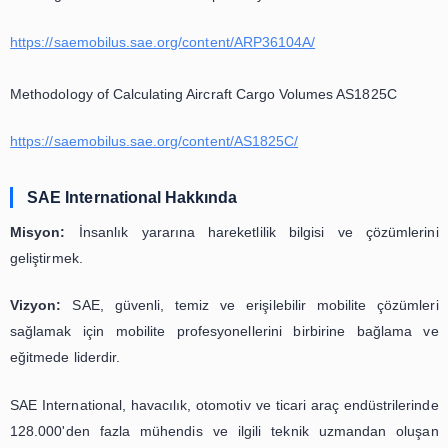
Air Cargo Unit Load Devices - Load Distribution Model A
https://saemobilus.sae.org/content/AS36101A/
Cargo Shoring Guidelines ARP5596B
https://saemobilus.sae.org/content/ARP5596B/
Air Cargo Pallet Extensions AS1988B
https://saemobilus.sae.org/content/AS1988B/
Air Cargo Pallets and Nets Compatibility ARP36104A
https://saemobilus.sae.org/content/ARP36104A/