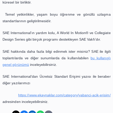
Methodology of Calculating Aircraft Cargo Volumes AS18
https://saemobilus.sae.org/content/AS1825C/
SAE International Hakkında
Misyon:
İnsanlık yararına hareketlilik bilgisi ve çö
geliştirmek.
Vizyon:
SAE, güvenli, temiz ve erişilebilir mobilite 
sağlamak için mobilite profesyonellerini birbirine b
eğitmede liderdir.
SAE International, havacılık, otomotiv ve ticari araç endüs