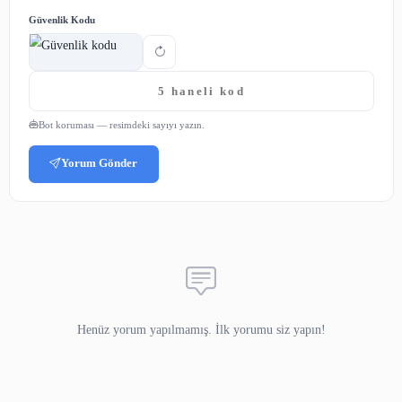
https://www.ekaynaklar.com/category/yabanci-aci
adresinden inceleyebilirsiniz.
Paylaş:
Yorumlar
Adınız
E-posta
(yayınlanmaz)
Yorumunuz