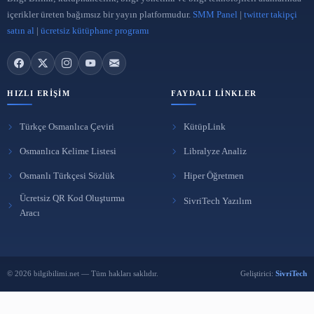
Açık Kaynak Kodlu Kütüphane Programları
20 Nis 2023
ARA
BÜLTENE ABONE OL
Yeni yazılardan haberdar olmak için e-postanı bırak.
Abone Ol