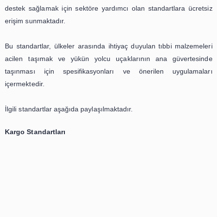
SAE International'
Ücretsiz Standart Erişimi
SAE International, COVID-19 salgının yaşandığı bu süre
destek sağlamak için sektöre yardımcı olan standartlara
erişim sunmaktadır.
Bu standartlar, ülkeler arasında ihtiyaç duyulan tıbbi ma
acilen taşımak ve yükün yolcu uçaklarının ana güve
taşınması için spesifikasyonları ve önerilen uygu
içermektedir.
İlgili standartlar aşağıda paylaşılmaktadır.