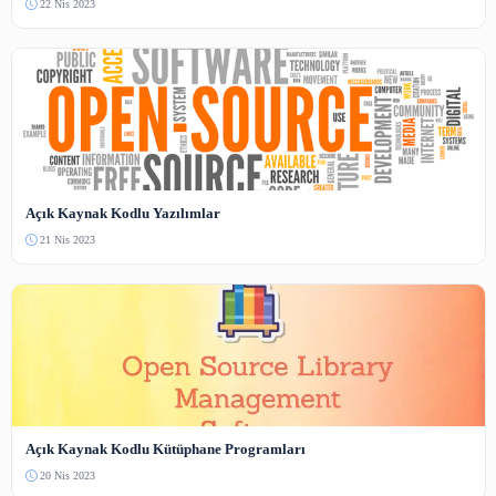
PDF Araçlarıyla Belgelerinizi Kolayca Yönetin: En İyi Çözüml
İpuçları
7 Şub 2025
Pomodoro Yöntemi ile Verimli Çalışın
4 Şub 2025