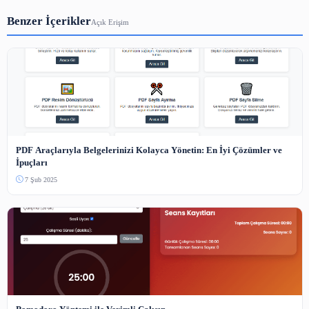
3-5000 karakter arası.
Güvenlik Kodu
Bot koruması — resimdeki sayıyı yazın.
Yorum Gönder