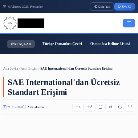
6 Ağustos 2026, Perşembe
Giriş Yap
Bilgi Bilimi
Türkçe Osmanlıca Çeviri
Osmanlıca Kelime
ARAÇLAR
Ana Sayfa
Açık Erişim
SAE International'dan Ücretsiz Standart Erişimi
SAE International'dan Ücretsi
Standart Erişimi
A
21 Nis 2020
2 dk okuma
A