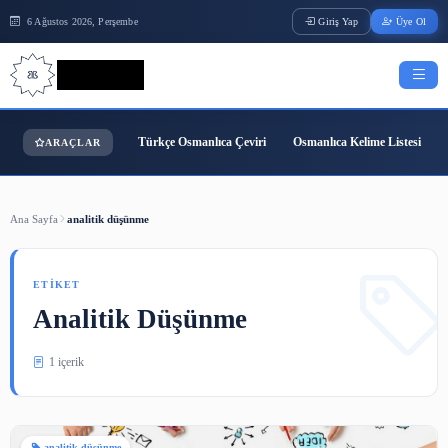
6 Ağustos 2026, Perşembe
Giriş Yap
Bilgi Bilimi
Türkçe Osmanlıca Çeviri
Osmanlıca Kelime
ARAÇLAR
Ana Sayfa
analitik düşünme
ETIKET
Analitik Düşünme
1 içerik