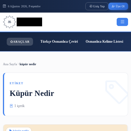
6 Ağustos 2026, Perşembe
Giriş Yap
Bilgi Bilimi
Türkçe Osmanlıca Çeviri
Osmanlıca Kelime
ARAÇLAR
Ana Sayfa
küpür nedir
ETIKET
Küpür Nedir
1 içerik