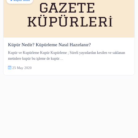
küpür nedir
Küpür Nedir? Küpürleme Nasıl Hazırlanır?
Kupür ve Kupürleme Kupür Kupürleme ; Süreli yayınlardan kesilen ve sak
metinlere kupür bu işleme de kupür…
25 May 2020