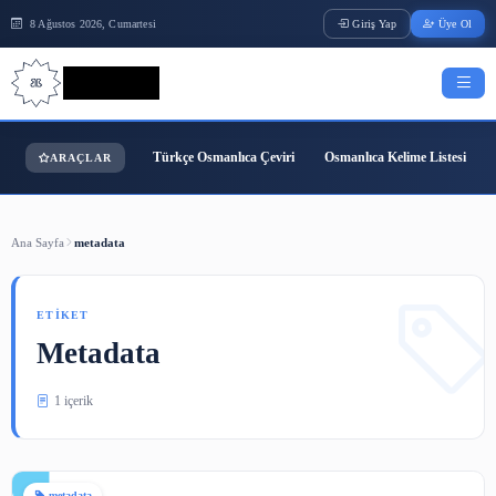
8 Ağustos 2026, Cumartesi
Giriş Yap
Bilgi Bilimi
Türkçe Osmanlıca Çeviri
Osmanlıca Kelime
ARAÇLAR
Ana Sayfa
metadata
ETIKET
Metadata
1 içerik