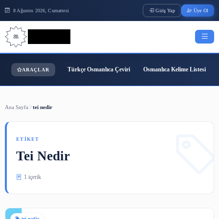
8 Ağustos 2026, Cumartesi
Giriş Yap
Bilgi Bilimi
Türkçe Osmanlıca Çeviri
Osmanlıca Kelime
ARAÇLAR
Ana Sayfa
tei nedir
ETIKET
Tei Nedir
1 içerik