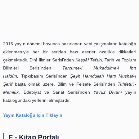
yakında çıkacak yeni çalışmalar hakkında da bilgiler verme