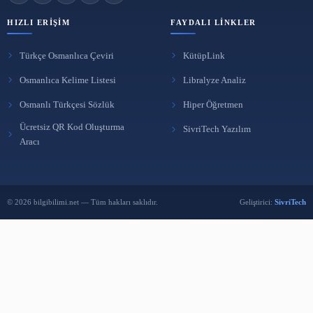
ARA
BÜLTENE ABONE OL
Yeni yazılardan haberdar olmak için e-postanı bırak.
Abone Ol
Reklam Ver
BENZER İÇERIKLER