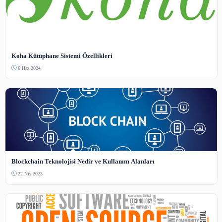
Henüz yorum yapılmamış. İlk yorumu siz yapın!
Benzer İçerikler
Açık Erişim
PDF Araçlarıyla Belgelerinizi Kolayca Yönetin: En İyi Çözüml
İpuçları