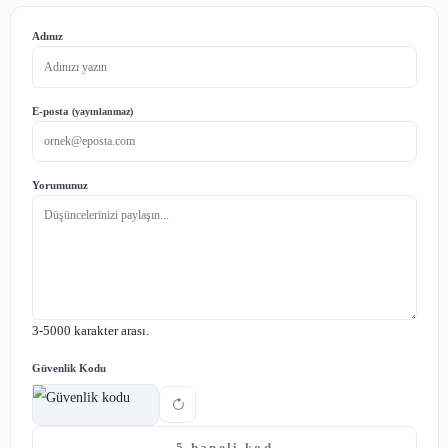
E - Kitap Portalı
Bu
veritabanında
toplam 107 kitabı online okuyabilir 
olarak indirebilirsiniz.
E -Kitap Portalına Erişim İçin Tıklayınız
Kaynaklar
YEK
Yazma Eser
Wikipedia
Paylaş: