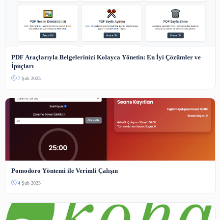
3-5000 karakter arası.
Güvenlik Kodu
Bot koruması — resimdeki sayıyı yazın.
Yorum Gönder