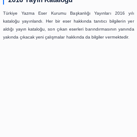
Yazma Eser Nedir
Yazı ve kitap kadim zihinsel inşânın dinamikleri” ifadesiy
ve Doğu’da her nerede olursa olsun medeniyet mirası
eserlerin matbaa öncesi elle, insan unsurunun aktif olar
çoğalttığı; “insan zihninin ürettiği her türlü bilgi, birikimse
ihtiva eden eserlere yazma eser denir.
2016 Yayın Kataloğu
Türkiye Yazma Eser Kurumu Başkanlığı Yayınları 2
kataloğu yayınlandı. Her bir eser hakkında tanıtıcı bilgi
aldığı yayın kataloğu, son çıkan eserleri barındırmasını