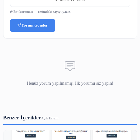
Yorumlar
Adınız
E-posta
(yayınlanmaz)
Yorumunuz