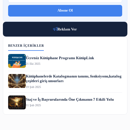
Nasıl Kütüphane Memuru Olunur? Adım Adım Atama Rehberi
2 Ağu 2026
DSpace'te Bitstream Düzeyinde Veri Güvenliği Rehberi
2 Ağu 2026