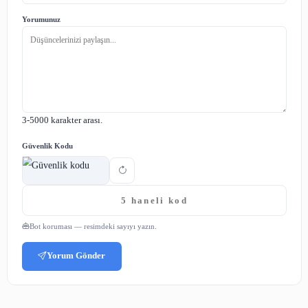
DETAYLI BİLGİ ve BAŞVURU İÇİN
TIKLAYINIZ
.
Paylaş:
Yorumlar
Adınız
E-posta
(yayınlanmaz)
Yorumunuz