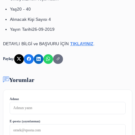
İlan no753574
Şehir / İlçe Bursa - Osmangazi
KategoriBilişim/Bilgisayar
Çalışma ŞekliTam Zamanlı
CinsiyetErkek veya Kadın
Yaş20 - 40
Alınacak Kişi Sayısı 4
Yayın Tarihi26-09-2019