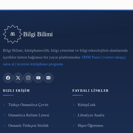
ARA
BÜLTENE ABONE OL
Yeni yazılardan haberdar olmak için e-postanı bırak.
Abone Ol