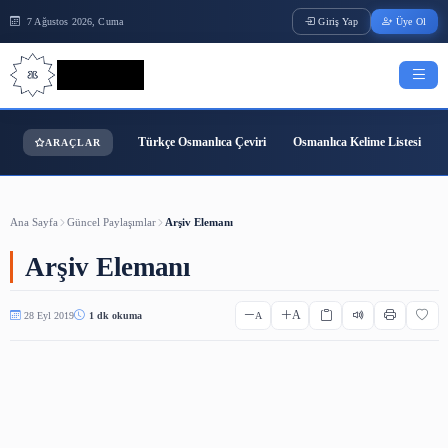
7 Ağustos 2026, Cuma
Giriş Yap
Bilgi Bilimi
Türkçe Osmanlıca Çeviri
Osmanlıca Kelime
ARAÇLAR
Ana Sayfa
Güncel Paylaşımlar
Arşiv Elemanı
Arşiv Elemanı
A
28 Eyl 2019
1 dk okuma
A