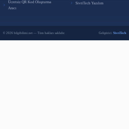
Reklam Ver
BENZER İÇERIKLER
Ücretsiz Kütüphane Programı KütüpLink
21 Eki 2025
Kütüphanelerde Katalogmanın tanımı, fonksiyonu,
çeşitleri giriş unsurları
19 Şub 2025
Staj ve İş Başvurularında Öne Çıkmanın 7 Etkili Yo
11 Şub 2025