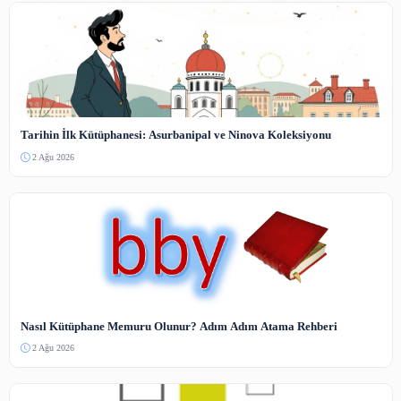
Koha SIP2 ve RFID Entegrasyonu Yapılandırma Rehberi
4 Ağu 2026
RDA Standardında FRBR Modeli ve Kataloglama Dönüşümü
3 Ağu 2026