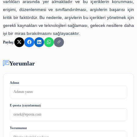
Bu sayede, arşivdeki içeriklere erişmek isteyen kull
istedikleri içeriği kolayca bulabilecek ve kullanabilecekler
yanı sıra, içeriklerin erişim izinlerinin doğru bir şekilde a
da önemlidir. Özellikle, arşivdeki içeriklerin telif haklarına
şekilde paylaşılması ve kullanılması gerekmektedir.
Dijital arşivlerdeki fotoğraf, video ve ses kayıtlarının e
paylaşımı, sadece arşivlerin içeriklerini korumak ve eri
kılmakla sınırlı değildir. Aynı zamanda, bu içeriklerin
paylaşılması da önemlidir. Özellikle, kültürel mirasın kor
gelecek nesillere aktarılması açısından, dijital arşivleri
paylaşılması büyük bir önem taşımaktadır.
Sonuç olarak, dijital arşivlerdeki fotoğraf, video ve ses ka