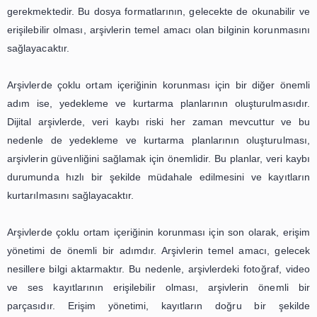
taşımaktadır. Ayrıca, bu kişilerin eğitim ve gelişimlerin
verilmelidir. Çünkü, teknolojinin hızla gelişmesi ve yeni 
yöntemlerinin ortaya çıkması, bu alanda çalışan kişilerin 
olarak güncel kalmasını gerektirmektedir.
Arşivlerdeki çoklu ortam içeriğinin düzenlenmesi ve etik
aynı zamanda dijital arşivlerin oluşturulması için de büyü
taşımaktadır. Dijital arşivler, içeriklerin daha kolay erişi
korunabilir olmasını sağlamaktadır. Ancak, dijital a
oluşturulması da doğru bir şekilde düzenlenmiş ve eti
içeriklere dayanmaktadır. Bu nedenle, arşivlerdeki ço
içeriğinin düzenlenmesi ve etiketlenmesi, dijital ar
oluşturulması için de temel bir adımdır.
Sonuç olarak, arşivlerdeki çoklu ortam içeriğinin 