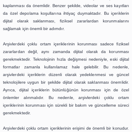
nesillere aktarılması için vazgeçilmez bir kaynaktır
teknolojinin hızla gelişmesiyle birlikte, arşivlerdeki içe
değişime uğramıştır. Artık sadece kağıt belgeler değil, fo
videolar ve ses kayıtları da arşivlerde önemli bir yer tut
Bu çoklu ortam içeriklerinin korunması ve erişimi, arşi
önemli konularından biridir. Bu makalede, arşivlerdeki 
video ve ses kayıtlarının korunması ve erişimin
sağlandığına dair bir inceleme yapılacaktır.
Arşivlerdeki çoklu ortam içeriklerinin korunması, uzun v
süreçtir. Bu içeriklerin fiziksel olarak zarar görmesini ön
özel depolama koşullarına ihtiyaç duyulmaktadır. 
fotoğrafların ışık, nem ve sıcaklık gibi faktörlere maruz 
gerekmektedir. Bu nedenle, arşivlerde özel fotoğraf 
odaları bulunmaktadır. Ayrıca, fotoğrafların asi