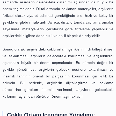
yönetimi de büyük bir önem kazanmıştır. Özellikle fotoğr
ve ses kayıtlarının dijitalleştirilmesi ve saklanması, a
gelecekteki erişilebilirliği açısından kritik bir rol oynamaktad
Arşivlerdeki çoklu ortam içeriklerinin dijitalleştirilmesi, 
yöntemlerle yapılan koruma ve erişim süreçlerine göre d
ve etkili bir yöntemdir. Dijitalleştirme, belgelerin, foto
videoların ve ses kayıtlarının dijital ortama aktarılm
şekilde saklanması anlamına gelmektedir. Bu sayede, 
olarak zarar görebilecek materyallerin korunması ve erişil
sağlanmış olur.
Dijitalleştirme sürecinde, öncelikle arşivlerdeki ço
içeriklerinin taranması gerekmektedir. Bu işlem
çözünürlüklü tarayıcılar kullanılarak gerçekleştirilir