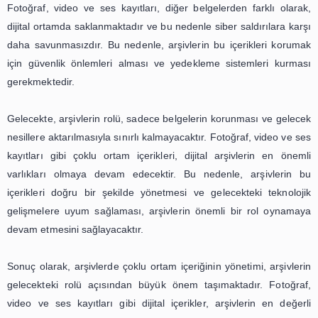
korunması için uygun bir depolama yöntemi seçilmel
yöntem, içeriklerin uzun süreli olarak saklanmasını ve b
korunmasını sağlamalıdır. Ayrıca, içeriklerin yedekl
önemli bir adımdır. Böylece, olası bir veri kaybı d
içeriklerin kurtarılması mümkün olacaktır.
Dijital arşivlerdeki fotoğraf, video ve ses kayıtlarının er
geleneksel arşivlere göre daha kolay ve hızlıdır. Ancak, 
sürecinde de bazı önemli noktalara dikkat edilmelidir. Ö
içeriklerin doğru bir şekilde etiketlenmesi ve katal
gerekmektedir. Bu sayede, içeriklerin arşivdeki yerler
bulunabilir ve erişilebilir olacaktır.
Ayrıca, dijital arşivlerdeki içeriklerin erişimi için k
platformların kullanıcı dostu ve kolay anlaşılır olması da 