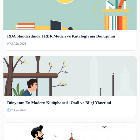
Arşivlerde çoklu ortam içeriğinin yönetimi, sadece k
erişim açısından değil, aynı zamanda düzenleme ve sını
açısından da önemlidir. Fotoğraf, video ve ses kayıtla
belgelerden farklı olarak, görsel ve işitsel öğeler içerdiği 
karmaşık bir yapıya sahiptir. Bu nedenle, arşivlerin bu i
doğru bir şekilde düzenlemesi ve sınıflandırması, ge
erişim ve kullanım açısından büyük önem taşımaktadır.
Arşivlerde çoklu ortam içeriğinin yönetimi, aynı zamand
arşivlerin güvenliği açısından da büyük bir zorluk oluştur
Fotoğraf, video ve ses kayıtları, diğer belgelerden farkl
dijital ortamda saklanmaktadır ve bu nedenle siber saldırı
daha savunmasızdır. Bu nedenle, arşivlerin bu içerikler
için güvenlik önlemleri alması ve yedekleme sistemler