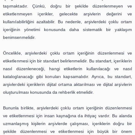
Bu sistem, arşivlerin büyüklüğüne ve ihtiyaçlarına göre d
gösterebilir. Ancak, temel olarak, materyallerin yede
bütünlüklerinin kontrol edilmesi ve erişilebilirliğinin s
gerekmektedir.
Arşivlerdeki çoklu ortam içeriklerinin dijitalleştir
saklanması, sadece koruma ve erişilebilirlik açısından de
zamanda arşivlerin gelecekteki kullanımı açısından da 
önem taşımaktadır. Dijital ortamda saklanan materyaller, a
fiziksel olarak ziyaret edilmesi gerektiğinde bile, hızlı ve
şekilde erişilebilir hale gelir. Ayrıca, dijital ortamda yapıla
sayesinde, materyallerin içeriklerine göre filtreleme yapı
arşivlerdeki bilgilere daha hızlı ve etkili bir şekilde erişilebili
Sonuç olarak, arşivlerdeki çoklu ortam içeriklerinin dijitalle