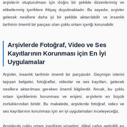
taşıyan bu kaynaklar, gelecek nesillere aktarılmak ve
için büyük bir öneme sahiptir. Ancak, günümüzde arşivlerd
ortam içeriğinin yönetimi giderek daha büyük bir sor
gelmektedir. Özellikle fotoğraf, video ve ses kayı
arşivlenmesi ve erişimi konusunda ciddi zorluklar
karşıyayız. Bu nedenle, arşivlerde çoklu ortam iç
düzenlenmesi ve etiketlenmesi konusunda daha fazla ç
ihtiyaç duyulmaktadır.
Arşivlerdeki çoklu ortam içeriğinin yönetimi, sadece fizik
korunması ve saklanmasıyla sınırlı değildir. Aynı za
içeriğin düzenlenmesi ve etiketlenmesi de büyük 
taşımaktadır. Çünkü, doğru bir şekilde düzenlen
etiketlenmeyen içerikler, gelecekte arşivlerin değ