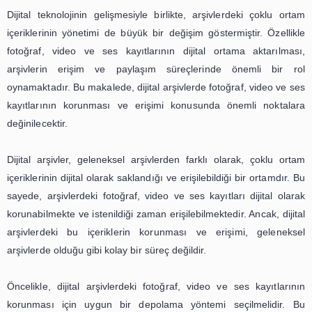
nesillere aktarılması gereken önemli bilgilerdir. Ancak,
ortam içeriklerinin korunması ve erişimi, arşivlerin
zorluklarından biridir. Bu makalede, arşivlerde fotoğraf,
ses kayıtlarının korunması için en iyi uygulamaları inceley
Arşivlerde çoklu ortam içeriğinin yönetimi, dijital çağın ge
büyük zorluklardan biridir. Günümüzde, dijital teknoloji
gelişmesiyle birlikte, fotoğraf, video ve ses kayıtları d
ortama taşınmıştır. Bu da arşivlerin dijitalleşmesini v
arşivlerin oluşturulmasını gerektirmiştir. Ancak, dijital 
oluşturulması ve yönetimi, geleneksel arşivlerden farklı
nedenle de yeni zorluklar ortaya çıkmıştır.
Arşivlerde çoklu ortam içeriğinin korunması için en öne
doğru depolama yöntemlerinin kullanılmasıdır. Dijital ar