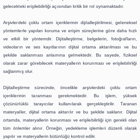
arşivcilerin dijital ortamda üretilen içeriklerin özellik
korunması gereken özel durumlarını anlamaları ve buna 
şekilde yönetim stratejileri geliştirmeleri gerekmektedir
arşivcilerin dijital ortamda üretilen içeriklerin doğru bi
sınıflandırılması ve etiketlenmesi için gerekli bilgi ve b
sahip olmaları da önemlidir.
Sonuç olarak, arşivlerde çoklu ortam içeriğinin yönetimi
dönüşümün bir sonucu olarak ortaya çıkan ve arşivler
görevlerinden biri olan bir ihtiyaçtır. Bu süreçte, t
altyapının yanı sıra arşivcilerin ve diğer ilgili uzmanların da
şekilde katılımı gerekmektedir. Arşivlerin dijital dönüşüm
ortam içeriklerinin yönetimi için gerekli olan al
oluşturulması, gelecek nesillere aktarılacak olan kültüre