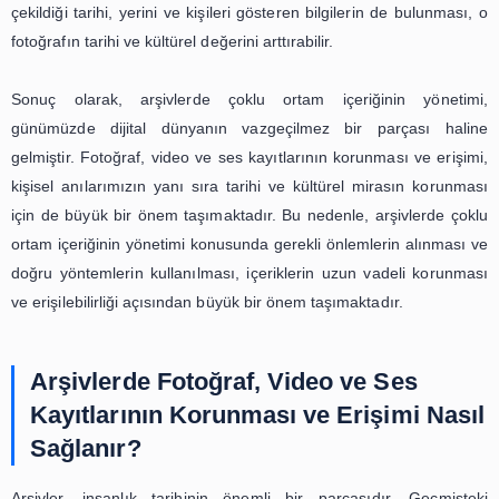
gerekebilir. Ayrıca, içeriklerin doğru şekilde etiketl
indekslenmesi de önemlidir. Bu sayede, içeriklerin a
kolayca bulunabilir ve erişilebilir olması sağlanabilir.
Arşivlerde çoklu ortam içeriğinin yönetimi, sadece k
erişilebilirlik açısından önemli değildir. Aynı zamanda, i
doğru şekilde sınıflandırılması ve düzenlenmesi de büyük
taşır. Bu sayede, içeriklerin arşivlerdeki diğer be
ilişkilendirilmesi ve bütüncül bir bakış açısıyla değerlen
mümkün olabilir. Örneğin, bir fotoğrafın yanında o f
çekildiği tarihi, yerini ve kişileri gösteren bilgilerin de bu
fotoğrafın tarihi ve kültürel değerini arttırabilir.
Sonuç olarak, arşivlerde çoklu ortam içeriğinin y