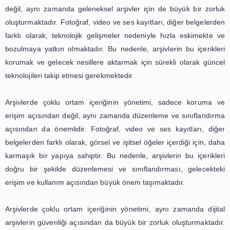
içeriklerinin yönetimi de büyük bir değişim göstermiştir. 
fotoğraf, video ve ses kayıtlarının dijital ortama akt
arşivlerin erişim ve paylaşım süreçlerinde önemli
oynamaktadır. Bu makalede, dijital arşivlerde fotoğraf, vi
kayıtlarının korunması ve erişimi konusunda önemli n
değinilecektir.
Dijital arşivler, geleneksel arşivlerden farklı olarak, ço
içeriklerinin dijital olarak saklandığı ve erişilebildiği bir or
sayede, arşivlerdeki fotoğraf, video ve ses kayıtları diji
korunabilmekte ve istenildiği zaman erişilebilmektedir. Anca
arşivlerdeki bu içeriklerin korunması ve erişimi, ge
arşivlerde olduğu gibi kolay bir süreç değildir.
Öncelikle, dijital arşivlerdeki fotoğraf, video ve ses kay