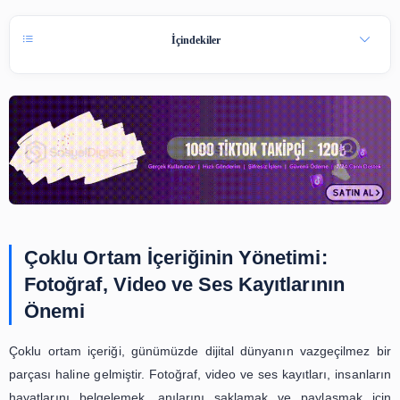
A
18 Şub 2024
15 dk okuma
A
İçindekiler
Çoklu Ortam İçeriğinin Yönetimi: