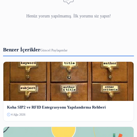
gelecek nesillere aktarılması için vazgeçilmez bir rol oy
Ancak, teknolojinin hızla gelişmesiyle birlikte, arşivlerd
ortam içeriğinin yönetimi de önemli bir konu haline g
Fotoğraf, video ve ses kayıtları gibi dijital içerikler, arş
değerli varlıkları arasında yer almaktadır. Bu nedenle, bu i
korunması ve erişimi, arşivlerin gelecekteki rolü açısın
önem taşımaktadır.
Arşivlerde çoklu ortam içeriğinin yönetimi, sadece dijital arş
değil, aynı zamanda geleneksel arşivler için de büyük b
oluşturmaktadır. Fotoğraf, video ve ses kayıtları, diğer b
farklı olarak, teknolojik gelişmeler nedeniyle hızla esk
bozulmaya yatkın olmaktadır. Bu nedenle, arşivlerin bu i
korumak ve gelecek nesillere aktarmak için sürekli olar
teknolojileri takip etmesi gerekmektedir.