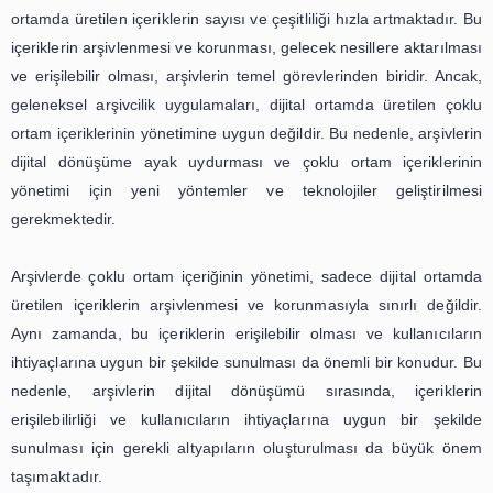
fiziksel ve dijital olarak korunması, uzun vadeli b
gerektirmektedir. Ayrıca, içeriklerin dijital olarak arşiv
indekslenmesi, erişimin kolaylaştırılmasını sağlamak
nedenle, arşivlerin gelecek nesillere aktarılması ve
tarihinin korunması için çoklu ortam içeriklerinin kor
erişiminin sağlanması büyük önem taşımaktadır.
Dijital Dönüşüm ve Arşivlerde Çok
Ortam İçeriğinin Yönetimi
Dijital dönüşüm çağı, teknolojinin hızla gelişmesiyle
hayatımızın her alanında büyük bir değişim yarattı. Bu
özellikle bilgi ve iletişim teknolojileri alanında büyük bir et
ve geleneksel arşivcilik uygulamalarını da derinden 