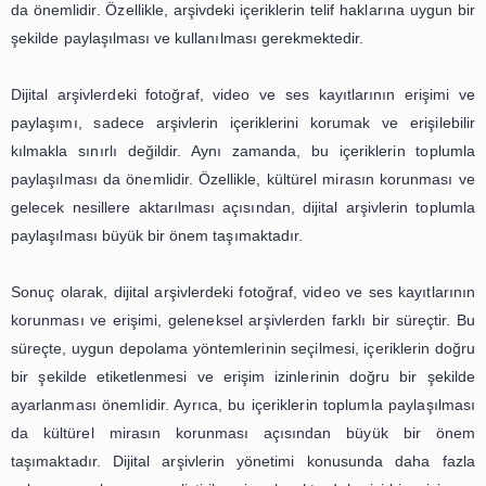
nedenle de yedekleme ve kurtarma planlarının oluştu
arşivlerin güvenliğini sağlamak için önemlidir. Bu planlar, 
durumunda hızlı bir şekilde müdahale edilmesini ve k
kurtarılmasını sağlayacaktır.
Arşivlerde çoklu ortam içeriğinin korunması için son olara
yönetimi de önemli bir adımdır. Arşivlerin temel amacı
nesillere bilgi aktarmaktır. Bu nedenle, arşivlerdeki fotoğ
ve ses kayıtlarının erişilebilir olması, arşivlerin ö
parçasıdır. Erişim yönetimi, kayıtların doğru bir
kataloglanması ve indekslenmesiyle sağlanabilir. Bu
arşivlerdeki kayıtların kolayca bulunması ve erişilme
olacaktır.