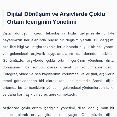
gerekmektedir.
Arşivlerdeki çoklu ortam içeriklerinin erişimi de önemli bi
Bu içeriklerin korunması kadar, erişilebilir olması da öne
nedenle, arşivlerdeki içeriklerin dijital olarak arşivl
indekslenmesi gerekmektedir. Bu sayede, arşivlerdeki i
kolayca erişilebilir ve aranabilir hale gelmektedir.
arşivlerdeki içeriklerin dijital olarak erişilebilir olması, kull
fiziksel olarak arşive gitmeden de içeriklere erişeb
sağlamaktadır. Bu da arşivlerin daha geniş bir kitleye u
sağlamaktadır.
Sonuç olarak, arşivlerdeki çoklu ortam içeriklerinin kor
erişimi, arşivlerin en önemli konularından biridir. Bu iç