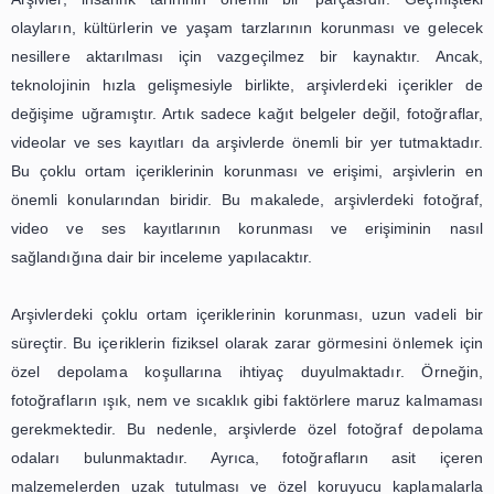
günümüzde dijital dünyanın vazgeçilmez bir parças
gelmiştir. Fotoğraf, video ve ses kayıtlarının korunması v
kişisel anılarımızın yanı sıra tarihi ve kültürel mirasın 
için de büyük bir önem taşımaktadır. Bu nedenle, arşivle
ortam içeriğinin yönetimi konusunda gerekli önlemlerin al
doğru yöntemlerin kullanılması, içeriklerin uzun vadeli 
ve erişilebilirliği açısından büyük bir önem taşımaktadır.
Arşivlerde Fotoğraf, Video ve Ses
Kayıtlarının Korunması ve Erişimi
Sağlanır?
Arşivler, insanlık tarihinin önemli bir parçasıdır. G
olayların, kültürlerin ve yaşam tarzlarının korunması v