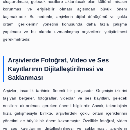
yönetimi için yeni yöntemler ve teknolojiler gelişt
gerekmektedir.
Arşivlerde çoklu ortam içeriğinin yönetimi, sadece dijita
üretilen içeriklerin arşivlenmesi ve korunmasıyla sınırlı 
Aynı zamanda, bu içeriklerin erişilebilir olması ve kulla
ihtiyaçlarına uygun bir şekilde sunulması da önemli bir ko
nedenle, arşivlerin dijital dönüşümü sırasında, içe
erişilebilirliği ve kullanıcıların ihtiyaçlarına uygun bi
sunulması için gerekli altyapıların oluşturulması da b
taşımaktadır.
Arşivlerde çoklu ortam içeriğinin yönetimi, sadece tekno
süreç değildir. Aynı zamanda, arşivcilerin ve diğer ilgili 
da aktif bir şekilde katılımını gerektiren bir süreçtir. B