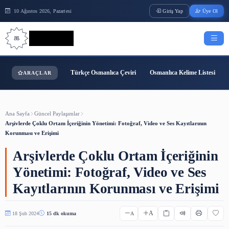
10 Ağustos 2026, Pazartesi
Giriş Yap
Bilgi Bilimi
Türkçe Osmanlıca Çeviri
Osmanlıca Kelime
ARAÇLAR
Ana Sayfa
Güncel Paylaşımlar
Arşivlerde Çoklu Ortam İçeriğinin Yönetimi: Fotoğraf, Video ve Ses Kayıtla
Korunması ve Erişimi
Arşivlerde Çoklu Ortam İçeriğ
Yönetimi: Fotoğraf, Video ve S
Kayıtlarının Korunması ve Eri