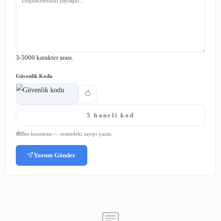
korunması ve erişimi, geleneksel arşivlerden farklı bir sü
süreçte, uygun depolama yöntemlerinin seçilmesi, içerikle
bir şekilde etiketlenmesi ve erişim izinlerinin doğru bi
ayarlanması önemlidir. Ayrıca, bu içeriklerin toplumla pay
da kültürel mirasın korunması açısından büyük 
taşımaktadır. Dijital arşivlerin yönetimi konusunda d
çalışma yapılması ve geliştirilmesi, gelecekte daha iyi bir
paylaşım sürecinin sağlanmasına katkı sağlayacaktır.
Çoklu Ortam İçeriğinin Yönetimi:
Arşivlerde Fotoğraf, Video ve Ses
Kayıtlarının Gelecekteki Rolü
Arşivler, insanlık tarihinin en önemli miraslarının kor