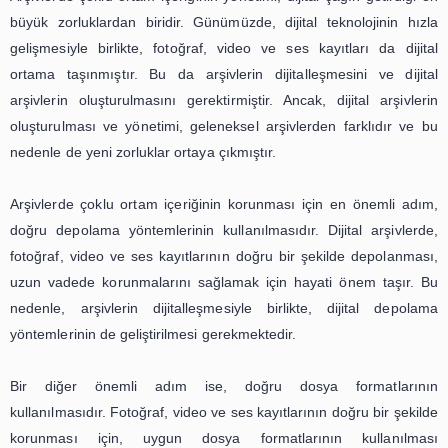
kullanılabilirliğini azaltabilir. Bu nedenle, arşivlerdeki ç
içeriğinin yönetimi konusunda daha sistematik bir 
benimsenmelidir.
Öncelikle, arşivlerdeki çoklu ortam içeriğinin düzenl
etiketlenmesi için bir standart belirlenmelidir. Bu standart, i
nasıl düzenleneceği, hangi etiketlerin kullanılacağı
kataloglanacağı gibi konuları kapsamalıdır. Ayrıca, bu 
arşivlerdeki içeriklerin dijital ortama aktarılması ve dijital 
oluşturulması konusunda da rehberlik etmelidir.
Bununla birlikte, arşivlerdeki çoklu ortam içeriğinin düz
ve etiketlenmesi için insan kaynağına da ihtiyaç vardır. 
uzmanlaşmış kişilerin arşivlerde çalışması, içeriklerin 
şekilde düzenlenmesi ve etiketlenmesi için büyük 