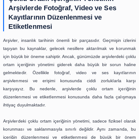
materyaller, dijital ortama aktarılır ve bu şekilde saklanı
ortamda, materyallerin korunması ve erişilebilirliği için ge
tüm önlemler alınır. Örneğin, yedekleme işlemleri düzen
yapılır ve materyallerin bütünlüğü kontrol edilir.
Dijitalleştirme sürecinin en önemli aşamalarından
metadatalandırmadır. Metadatalandırma, dijital ortama 
materyallerin içeriklerinin ayrıntılı bir şekilde tanımlanm
sayede, materyallerin arşivdeki konumları, içerikleri ve di
bilgiler kayıt altına alınır. Metadatalandırma, mate
gelecekteki erişilebilirliği açısından büyük bir önem taşıma
Dijitalleştirme sürecinin tamamlanmasının ardından, mate
saklanması ve erişilebilirliği için uygun bir sistem oluştur