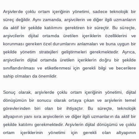
Günümüzde, arşivlerde çoklu ortam içeriğinin yönetimi
dönüşümün bir sonucu olarak önemli bir konu halin
Fotoğraf, video ve ses kayıtlarının korunması ve erişimi, 
temel görevlerinden biri olarak kabul edilmektedir. Ancak
ortamda bu tür içeriklerin yönetimi, geleneksel yöntemlerd
ve daha karmaşık bir süreç gerektirmektedir.
Arşivlerde çoklu ortam içeriğinin yönetimi, dijital dönü
sonucu olarak ortaya çıkan bir ihtiyaçtır. Günümüzde
ortamda üretilen içeriklerin sayısı ve çeşitliliği hızla artma
içeriklerin arşivlenmesi ve korunması, gelecek nesillere a
ve erişilebilir olması, arşivlerin temel görevlerinden birid
geleneksel arşivcilik uygulamaları, dijital ortamda üreti
ortam içeriklerinin yönetimine uygun değildir. Bu nedenle, 
dijital dönüşüme ayak uydurması ve çoklu ortam içeri