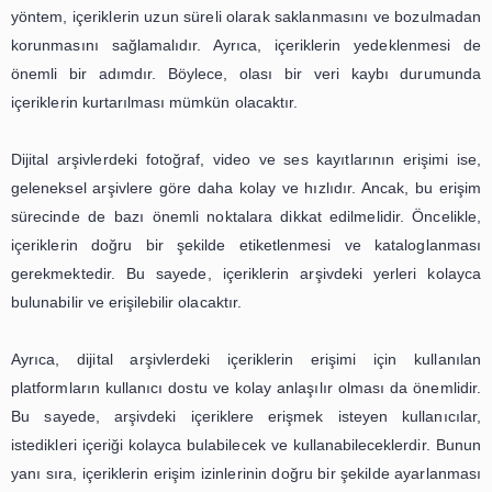
fotoğraf, video ve ses kayıtlarının doğru bir şekilde dep
uzun vadede korunmalarını sağlamak için hayati önem 
nedenle, arşivlerin dijitalleşmesiyle birlikte, dijital
yöntemlerinin de geliştirilmesi gerekmektedir.
Bir diğer önemli adım ise, doğru dosya format
kullanılmasıdır. Fotoğraf, video ve ses kayıtlarının doğru b
korunması için, uygun dosya formatlarının kull
gerekmektedir. Bu dosya formatlarının, gelecekte de okun
erişilebilir olması, arşivlerin temel amacı olan bilginin k
sağlayacaktır.
Arşivlerde çoklu ortam içeriğinin korunması için bir diğ
adım ise, yedekleme ve kurtarma planlarının oluşturu
Dijital arşivlerde, veri kaybı riski her zaman mevcut