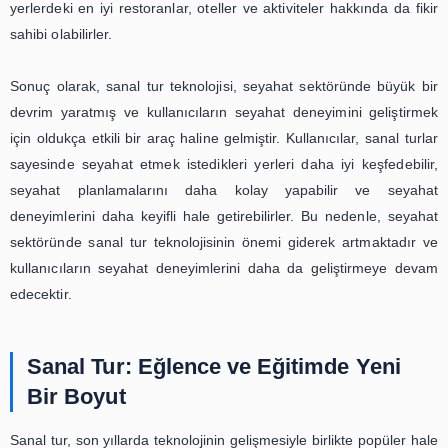
iyi yönetebilirsiniz.
Ayrıca, sanal turlar sayesinde kullanıcılar, seyahat etmek i
yerler hakkında daha fazla bilgi edinebilirler. Sana
kullanıcıların bir yerin tarihi ve kültürel özelliklerini
anlamalarına yardımcı olur. Böylece, seyahat edile
hakkında daha bilinçli ve kültürlü bir şekilde gezebilirler.
Sanal tur teknolojisi, sadece seyahat planlam
kolaylaştırmakla kalmaz, aynı zamanda kullanıcıların
deneyimini de geliştirir. Kullanıcılar, sanal tur sayesinde
atmosferini ve dokusunu daha iyi hissedebilirler. Bu d
seyahat deneyimine daha hazır ve heyecanlı bir
başlamalarını sağlar.