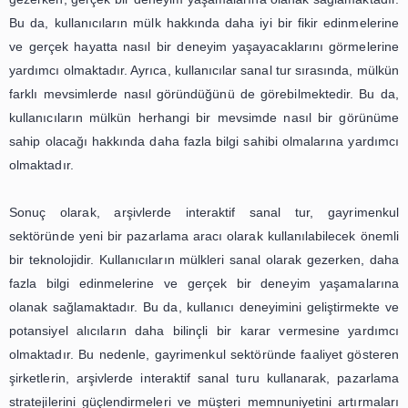
yöntemdir. Bu teknoloji sayesinde, arşivler daha erişilebi
interaktif ve daha eğitici bir hale gelir. Ayrıca, arşivlerin
da sağlanmış olur. Bu nedenle, arşivlerde sanal tur tekno
kullanılması, tarihi ve kültürel mirasın korunması v
nesillere aktarılması açısından da büyük önem taşımaktadı
Sanal Tur: Gayrimenkul Sektörün
Yeni Bir Pazarlama Aracı
Son yıllarda, teknolojinin hızlı gelişimi ve internet
kullanımı, birçok sektörde büyük değişikliklere neden olm
değişimlerden biri de gayrimenkul sektöründe yaşanm
Geleneksel pazarlama yöntemlerinin yanı sıra, yeni tekno
kullanımı da giderek artmaktadır. Bu teknolojilerden