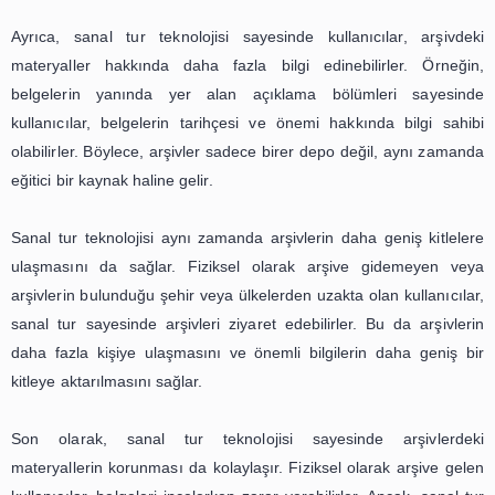
Bu başlık altında, sanal tur
teknolojisinin sadece seyahat deği
aynı zamanda eğlence ve eğitim
alanında da nasıl kullanılabileceği
değinebilirsiniz. Örneğin, müzeler
veya tarihi yerlerde sanal turların 
kullanılabileceğini ve kullanıcıları
sayede daha interaktif bir deneyi
yaşayabileceklerini anlatabilirsini
Son yıllarda, teknolojinin gelişmesiyle birlikte sanal 
popülerlik kazanmıştır. Sanal turlar, kullanıcıların bilgi
mobil cihazları aracılığıyla gerçek bir yerdeymiş gibi gez