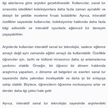
sektöründe sanal tur teknolojisinin önemi giderek artma
kullanıcıların seyahat deneyimlerini daha da geliştirm
edecektir.
Sanal Tur: Eğlence ve Eğitimde Ye
Bir Boyut
Sanal tur, son yıllarda teknolojinin gelişmesiyle birlikte po
gelen bir kavramdır. Özellikle turizm ve eğitim sekt
kullanılan bu teknoloji, kullanıcıların gerçek bir
bulunmadan önce o ortamı sanal olarak gezmelerine imka
Bu sayede kullanıcılar, gerçek bir deneyim yaşama
mekanı daha iyi tanıma fırsatı bulurlar. Günümüzde ise a
kullanılan interaktif sanal tur teknolojisi, kullanıcı deney