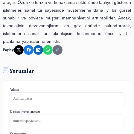
olmalarını sağladığı gibi, işletmelerin de müşteri d
geliştirmelerine yardımcı olur. Kullanıcılar, sanal tur 
mekanı daha iyi tanıyabilir ve gerçek bir deneyim yaşam
mekan hakkında daha fazla bilgi sahibi olabilirle
kullanıcıların memnuniyetini arttırır ve işletmeleri
sadakatini sağlar.
Sonuç olarak, interaktif sanal tur, işletmeler için yeni b
aracı olarak görülmektedir. Kullanıcıların mekan hakk
fazla bilgi sahibi olmalarını sağlayan bu teknoloji, işl
müşteri potansiyelini genişletir ve müşteri deneyimini ge
Günümüzde, dijital pazarlama araçlarının giderek d
kazanmasıyla birlikte, işletmelerin de bu teknolojileri k
rekabet avantajı elde etmeleri gerekmektedir. Bu 