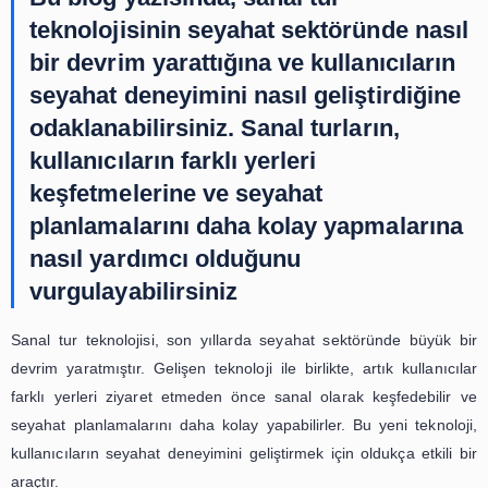
sayesinde, kullanıcılar arşivlerdeki belgeleri daha kolay ve
şekilde erişebilirler.
Sonuç olarak, sanal tur teknolojisi, seyahat sektöründe ö
yere sahiptir ve gelecekte seyahat deneyimlerini
geliştirmesi beklenmektedir. Arşivlerde interaktif sanal
kullanıcı deneyimini daha da zenginleştirerek tarihi ve
mirasların korunmasına da katkıda bulunmaktadır. Bu 
seyahat şirketleri ve turizm kuruluşları, arşivlerde intera
tur teknolojisini kullanarak müşterilerine daha iyi b
sunmayı hedeflemelidirler.
Bu blog yazısında, sanal tur
teknolojisinin seyahat sektöründe 