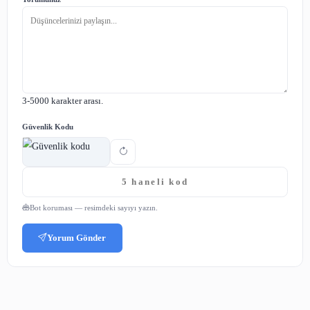
işletmelerin interaktif sanal tur teknolojisine yatırım y
müşteri memnuniyetini arttıracak ve işletmelerin başarısı
katkıda bulunacaktır.
Bu başlık altında, işletmelerin sana
teknolojisini nasıl kullanabilecekle
değinebilirsiniz. Örneğin, restoran
veya otellerin sanal turlar sayesin
potansiyel müşterilere daha iyi bir
görsel sunabileceklerini ve bu sa
daha fazla müşteri çekebilecekleri
anlatabilirsiniz
Günümüzde teknolojinin gelişmesiyle birlikte, işlet