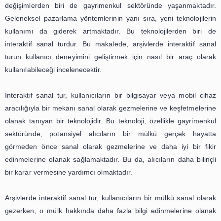
Sanal tur teknolojisi, kullanıcıların arşivlerdeki materyal
olarak gezmelerine ve incelemelerine olanak sağlar. Kull
bilgisayar veya mobil cihazları aracılığıyla arşivdeki farklı
gezinebilir, belgeleri yakından inceleyebilir ve hatta 3
görüntüler sayesinde arşivin içinde dolaşabilirler. B
kullanıcılar arşivdeki materyalleri daha etkileşimli bi
keşfedebilir ve daha derinlemesine bir deneyim yaşayabilir
Ayrıca, sanal tur teknolojisi sayesinde kullanıcılar, 
materyaller hakkında daha fazla bilgi edinebilirler.
belgelerin yanında yer alan açıklama bölümleri s
kullanıcılar, belgelerin tarihçesi ve önemi hakkında bil
olabilirler. Böylece, arşivler sadece birer depo değil, ay
eğitici bir kaynak haline gelir.