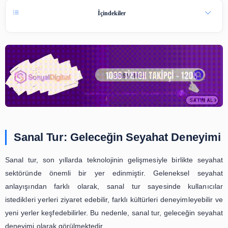
A
17 Şub 2024
15 dk okuma
A
İçindekiler
Sanal Tur: Geleceğin Seyahat Den