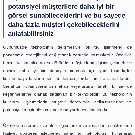
bir değişim yaratmıştır. Kullanıcıların ev veya işyerler
olarak gezip, daha iyi bir fikir edinmelerine ve satın alma k
daha kolay vermelerine olanak sağlamaktadır. Ayrıca, mi
iç mimarlar için de büyük bir fayda sağlamaktadır. Bu tek
kullanımının artmasıyla birlikte, gayrimenkul sektöründe
bir kullanıcı deneyimi ve daha etkili satışlar gerçe
düşünülmektedir.
Sanal Tur: İşletmeler İçin Yeni Bir
Reklam Aracı
Günümüzde teknolojinin hızla gelişmesi, işletmelerin de 
stratejilerini değiştirmesine neden olmuştur. Geleneks
yöntemlerinin yanı sıra, dijital pazarlama araçları da gid