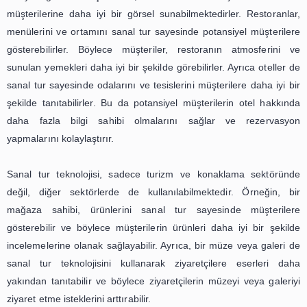
fazla önem kazanmaktadır. Bu bağlamda, işlet
müşterilerine daha etkili bir şekilde ulaşabilmek i
teknolojileri kullanmaları gerekmektedir. Bu teknolojilerd
interaktif sanal turdur.
Sanal tur, kullanıcıların bir yerin içini veya dışını 3
görüntüleyebilmelerini sağlayan bir teknolojidir. Bu 
sayesinde kullanıcılar, gerçek bir deneyim yaşama
mekanı sanal olarak gezebilirler. Bu da kullanıcılar
hakkında daha fazla bilgi sahibi olmalarını ve karar ve
kolaylaştırır. Bu nedenle, işletmeler için yeni bir reklam ar
görülmektedir.
Sanal tur, özellikle turizm ve konaklama sektöründe kul
başlanmıştır. Bir otelin, restoranın veya turistik bir ye