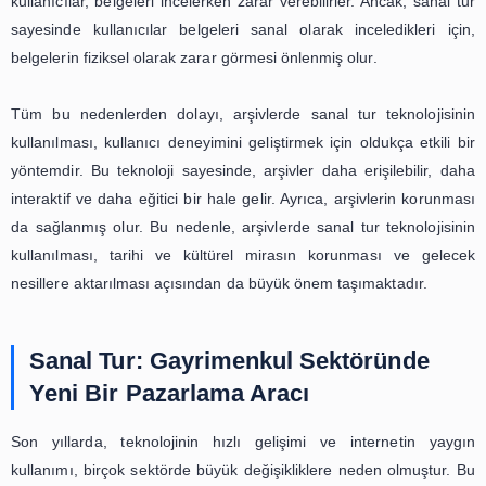
olanak sağlayan interaktif bir deneyimdir. Bu teknoloj
seyahat alanında değil, aynı zamanda eğlence ve eğitim
da kullanılmaktadır. Özellikle arşivlerde, sanal tur te
kullanılarak kullanıcı deneyimini geliştirmek mümkündür.
Arşivler, tarihi belgelerin, fotoğrafların ve diğer önemli mat
saklandığı yerlerdir. Bu materyaller, geçmişe dair önemli
içermekte ve araştırmacılar için büyük bir kaynak oluştur
Ancak, arşivler genellikle sınırlı erişime sahiptir ve kullanı
fiziksel olarak ziyaret etmek zor olabilir. Bu nedenle, 
teknolojisi arşivlerde kullanılarak, kullanıcıların 
kaynaklara daha kolay ve interaktif bir şekilde er
sağlanabilir.