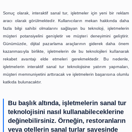
fayda sağlamaktadır. Bu teknoloji sayesinde, mimarl
mimarlar projelerini daha iyi bir şekilde görselleştir
müşterilerine sunabilirler. Böylece, müşterilerin beklentil
iyi cevap verebilir ve projelerin gerçekleştirilmesi sürec
ve maliyetten tasarruf edilebilir.
Sanal tur teknolojisi, kullanıcıların mekanı sadece gö
değil, aynı zamanda etkileşimde bulunmalarına da olana
Kullanıcılar, sanal tur sırasında odaları diledikl
düzenleyebilir, mobilyaları değiştirebilir ve hatta duvar 
değiştirebilirler. Böylece, kullanıcılar mekanı kendi zevkl
tasarlayabilir ve daha iyi bir fikir edinebilirler.
Sonuç olarak, sanal tur teknolojisi gayrimenkul sektörü