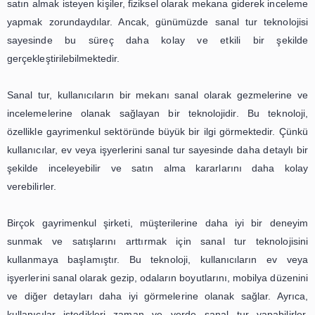
sağlamaktadır. Bu bilgiler arasında, mülkün özellikleri, b
konumu ve fiyatı gibi önemli detaylar bulunmaktadır.
kullanıcılar sanal tur sırasında, mülkün iç ve dış me
detaylı bir şekilde inceleyebilmekte ve hatta mobilya ve d
seçeneklerini deneyebilmektedir. Bu da, kullanıcıla
hakkında daha gerçekçi bir fikir edinmelerine yardımcı olm
İnteraktif sanal tur, kullanıcıların mülkü sanal olarak 
farklı açılardan görüntüleyebilmelerine olanak sağlamak
da, kullanıcıların mülkün herhangi bir açıdan nasıl gö
görmelerine ve daha iyi bir fikir edinmelerine yardımcı ol
Ayrıca, kullanıcılar sanal tur sırasında, mülkün çev
mahalle ve bölge hakkında da bilgi edinebilmektedir
kullanıcıların mülkün konumu ve çevresi hakkında daha fa
sahibi olmalarına yardımcı olmaktadır.