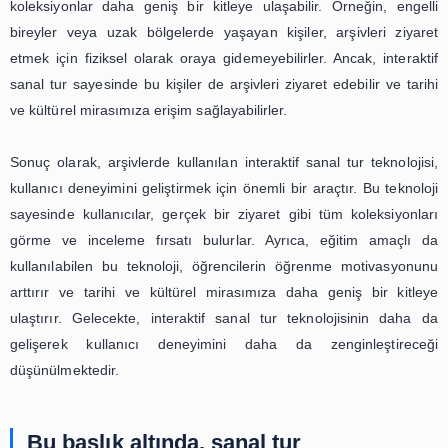
da geliştirmek için yeni bir boyut kazanmıştır.
Arşivler, tarihi ve kültürel mirasımızın saklandığı önemli 
Ancak, bu arşivler genellikle sınırlı bir alanda bu
ziyaretçilerin tüm koleksiyonları görmeleri mümkün olmaya
noktada, interaktif sanal tur teknolojisi devreye 
kullanıcılara arşivlerdeki tüm koleksiyonları sana
gezmelerine imkan sağlar. Böylece, kullanıcılar gerçek bi
gibi tüm koleksiyonları görme ve inceleme fırsatı bulurlar.
Bu teknolojinin en büyük avantajı, kullanıcıların kendi hız
ilgi alanlarına göre arşivleri gezebilmesidir. Kullanıcılar,
sırasında istedikleri koleksiyonlara daha fazla zaman ayır
detaylı bir şekilde inceleme fırsatı bulabilirler. Ayrıca, 