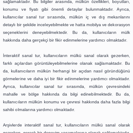
Sanal tur teknolojisi aynı zamanda arşivlerin daha geniş 
ulaşmasını da sağlar. Fiziksel olarak arşive gideme
arşivlerin bulunduğu şehir veya ülkelerden uzakta olan kul
sanal tur sayesinde arşivleri ziyaret edebilirler. Bu da a
daha fazla kişiye ulaşmasını ve önemli bilgilerin daha 
kitleye aktarılmasını sağlar.
Son olarak, sanal tur teknolojisi sayesinde arşi
materyallerin korunması da kolaylaşır. Fiziksel olarak arş
kullanıcılar, belgeleri incelerken zarar verebilirler. Ancak,
sayesinde kullanıcılar belgeleri sanal olarak inceledikl
belgelerin fiziksel olarak zarar görmesi önlenmiş olur.
Tüm bu nedenlerden dolayı, arşivlerde sanal tur tekno
kullanılması, kullanıcı deneyimini geliştirmek için oldukça 