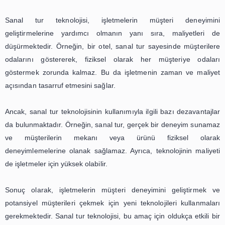
turunu gören kullanıcılar, mekan hakkında daha fazla bil
olabilir ve daha iyi bir karar verme süreci yaşayabilirler
sanal tur sayesinde kullanıcılar, mekanın atmosf
ambiyansını da deneyimleyebilirler. Bu da kullanıcılar
olan ilgisini arttırır ve işletmelerin müşteri potansiyelini geni
Sanal tur, sadece turizm ve konaklama sektöründe değ
sektörlerde de kullanılmaya başlanmıştır. Örneğin, bir 
sanal turunu gören kullanıcılar, mağazanın içindeki ürün
yakından inceleyebilir ve alışveriş yapmadan önce m
atmosferini deneyimleyebilirler. Ayrıca, bir üniversite
turunu gören öğrenciler, üniversiteye olan ilgilerini arttı
tercihlerini daha bilinçli bir şekilde yapabilirler.
Sanal tur, kullanıcıların mekan hakkında daha fazla bil