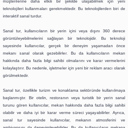
alma kararlarını daha kolay verme
nasıl yardımcı olduğunu
vurgulayabilirsiniz
Son yıllarda, teknolojinin gelişmesiyle birlikte birçok sekt
değişiklikler yaşanmıştır. Bu değişimlerden biri de ga
sektöründe gerçekleşmiştir. Geleneksel olarak, bir ev ve
satın almak isteyen kişiler, fiziksel olarak mekana gidere
yapmak zorundaydılar. Ancak, günümüzde sanal tur tek
sayesinde bu süreç daha kolay ve etkili bir 
gerçekleştirilebilmektedir.
Sanal tur, kullanıcıların bir mekanı sanal olarak gezme
incelemelerine olanak sağlayan bir teknolojidir. Bu t