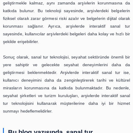
Arşivlerde interaktif sanal tur, kullanıcıların arşivlerdeki be
eserleri sanal olarak incelemelerine olanak sağlar. Kull
arşivlerdeki belgeleri 360 derece görüntülerle inceleyebilir
hakkında bilgi alabilir ve hatta belgelerle ilgili interakt
oynayabilirler. Bu sayede, kullanıcılar arşivlerdeki belgeler
anlayabilir ve tarihi ve kültürel mirasları daha iyi bi
keşfedebilirler.
Arşivlerde interaktif sanal tur, sadece kullanıcı de
geliştirmekle kalmaz, aynı zamanda arşivlerin korunm
katkıda bulunur. Bu teknoloji sayesinde, arşivlerdeki b
fiziksel olarak zarar görmesi riski azalır ve belgelerin diji
korunması sağlanır. Ayrıca, arşivlerde interaktif s