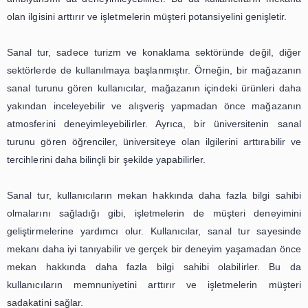
özellikle gayrimenkul sektöründe büyük bir ilgi görmekted
kullanıcılar, ev veya işyerlerini sanal tur sayesinde daha d
şekilde inceleyebilir ve satın alma kararlarını da
verebilirler.
Birçok gayrimenkul şirketi, müşterilerine daha iyi bi
sunmak ve satışlarını arttırmak için sanal tur tekno
kullanmaya başlamıştır. Bu teknoloji, kullanıcıların
işyerlerini sanal olarak gezip, odaların boyutlarını, mobily
ve diğer detayları daha iyi görmelerine olanak sağlar
kullanıcılar istedikleri zaman ve yerde sanal tur yapa
böylece zamandan ve maliyetten tasarruf ederler.
Sanal tur teknolojisi, sadece ev veya işyeri satın almak i
için değil, aynı zamanda mimarlar ve iç mimarlar için de 