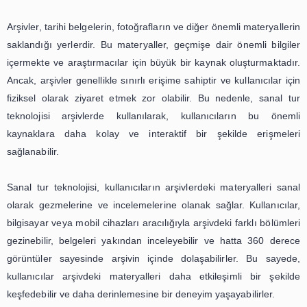
bireyler veya uzak bölgelerde yaşayan kişiler, arşivler
etmek için fiziksel olarak oraya gidemeyebilirler. Ancak, 
sanal tur sayesinde bu kişiler de arşivleri ziyaret edebilir
ve kültürel mirasımıza erişim sağlayabilirler.
Sonuç olarak, arşivlerde kullanılan interaktif sanal tur te
kullanıcı deneyimini geliştirmek için önemli bir araçtır. Bu
sayesinde kullanıcılar, gerçek bir ziyaret gibi tüm kolek
görme ve inceleme fırsatı bulurlar. Ayrıca, eğitim a
kullanılabilen bu teknoloji, öğrencilerin öğrenme moti
arttırır ve tarihi ve kültürel mirasımıza daha geniş bi
ulaştırır. Gelecekte, interaktif sanal tur teknolojisini
gelişerek kullanıcı deneyimini daha da zenginleş
düşünülmektedir.