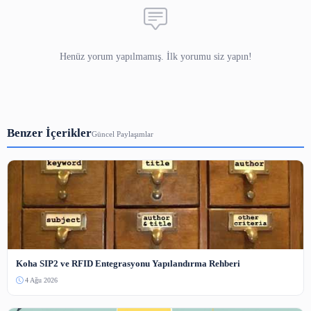
pazarlama stratejilerini değiştirmek zorunda kalmışlardır.
turizm ve konaklama sektöründe, müşterilerin ilgisini 
onlara daha iyi bir deneyim sunmak için yeni tekn
kullanılmaya başlanmıştır. Bu teknolojilerden biri de sana
Sanal tur, kullanıcıların bir mekanı veya ürünü interaktif b
keşfetmelerine olanak sağlayan bir teknolojidir. Bu tek
kullanımı, işletmelerin müşteri deneyimini geliştirme
potansiyel müşterileri çekmelerine yardımcı olmaktadır.
Özellikle restoranlar ve oteller gibi turizm ve konaklama 
faaliyet gösteren işletmeler, sanal tur teknolojisini k
müşterilerine daha iyi bir görsel sunabilmektedirler. Res
menülerini ve ortamını sanal tur sayesinde potansiyel mü
gösterebilirler. Böylece müşteriler, restoranın atmos