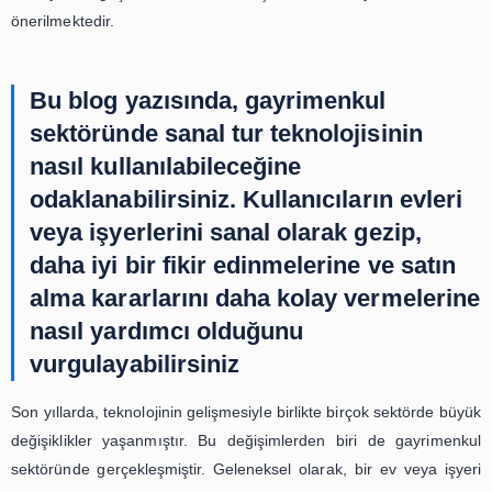
interaktif sanal turdur. Bu makalede, arşivlerde interak
turun kullanıcı deneyimini geliştirmek için nasıl bir ar
kullanılabileceği incelenecektir.
İnteraktif sanal tur, kullanıcıların bir bilgisayar veya m
aracılığıyla bir mekanı sanal olarak gezmelerine ve keşfe
olanak tanıyan bir teknolojidir. Bu teknoloji, özellikle g
sektöründe, potansiyel alıcıların bir mülkü gerçek
görmeden önce sanal olarak gezmelerine ve daha iyi b
edinmelerine olanak sağlamaktadır. Bu da, alıcıların daha
bir karar vermesine yardımcı olmaktadır.
Arşivlerde interaktif sanal tur, kullanıcıların bir mülkü sa
gezerken, o mülk hakkında daha fazla bilgi edinmeleri