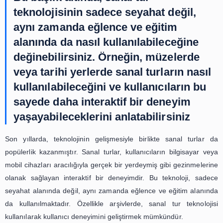
özellikler sayesinde kullanıcılar, koleksiyonlar hakkında 
bilgi edinebilir ve interaktif oyunlarla eğlenceli bi
yaşayabilirler.
Arşivlerde kullanılan interaktif sanal tur teknolojisi, sade
amaçlı değil aynı zamanda eğitim amaçlı da kullanılabilir.
öğrenciler için, tarihi ve kültürel mirasımızı daha iyi an
yardımcı olabilir. Örneğin, bir öğrenci bir dönem 
araştırma yaparken, o döneme ait belgeleri ve eserleri 
sayesinde daha yakından inceleyebilir ve daha iyi bir
sahip olabilir. Böylece, öğrencilerin öğrenme motivasyonu
dersler daha ilgi çekici hale gelir.
Ayrıca, interaktif sanal tur teknolojisi sayesinde arş
koleksiyonlar daha geniş bir kitleye ulaşabilir. Örneğin