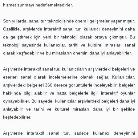
Sanal tur, seyahat sektöründe önemli bir yere sahipt
kullanıcıların seyahat etmeden önce yerleri daha iyi tan
ve seyahat planlarını daha iyi yapmalarına yardımcı olur
sanal tur sayesinde kullanıcılar seyahat etmek istedikler
daha önceden keşfedebilir ve seyahatlerinde daha iyi bi
yaşayabilirler. Bu nedenle, seyahat şirketleri ve turizm k
da sanal tur teknolojisini kullanarak müşterilerine dah
hizmet sunmayı hedeflemektedirler.
Son yıllarda, sanal tur teknolojisinde önemli gelişmeler ya
Özellikle, arşivlerde interaktif sanal tur, kullanıcı deney
da geliştirmek için yeni bir teknoloji olarak ortaya çıkm
teknoloji sayesinde kullanıcılar, tarihi ve kültürel miras
olarak keşfedebilir ve bu mirasların önemini daha iyi anlayab