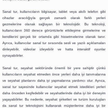
Sanal tur, son yıllarda teknolojinin gelişmesiyle birlikt
sektöründe önemli bir yer edinmiştir. Geleneksel
anlayışından farklı olarak, sanal tur sayesinde kull
istedikleri yerleri ziyaret edebilir, farklı kültürleri deneyimle
yeni yerler keşfedebilirler. Bu nedenle, sanal tur, geleceğ
deneyimi olarak görülmektedir.
Sanal tur, kullanıcıların bilgisayar, tablet veya akıllı te
cihazlar aracılığıyla gerçek zamanlı olarak farklı
gezmelerine olanak sağlayan bir teknolojidir. Bu te
kullanıcıların 360 derece görüntülerle etkileşime girme
kendilerini gerçek bir ortamda gibi hissetmelerine olan
Ayrıca, kullanıcılar sanal tur sırasında sesli ve yazılı aç
dinleyebilir, videolar izleyebilir ve hatta interakti
oynayabilirler.