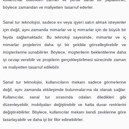
Arşivlerde interaktif sanal tur, kullanıcıların mülkü san
gezerken, gerçek bir deneyim yaşamalarına olanak sağla
Bu da, kullanıcıların mülk hakkında daha iyi bir fikir edi
ve gerçek hayatta nasıl bir deneyim yaşayacaklarını gö
yardımcı olmaktadır. Ayrıca, kullanıcılar sanal tur sırasın
farklı mevsimlerde nasıl göründüğünü de görebilmektedi
kullanıcıların mülkün herhangi bir mevsimde nasıl bir
sahip olacağı hakkında daha fazla bilgi sahibi olmalarına
olmaktadır.
Sonuç olarak, arşivlerde interaktif sanal tur, gay
sektöründe yeni bir pazarlama aracı olarak kullanılabilec
bir teknolojidir. Kullanıcıların mülkleri sanal olarak geze
fazla bilgi edinmelerine ve gerçek bir deneyim yaşa