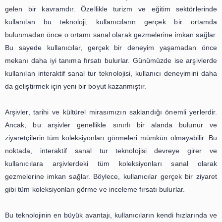
Ayrıca, sanal turlar sayesinde kullanıcılar, seyahat etmek i
yerler hakkında diğer kullanıcıların yorumlarını ve tavsiy
görebilirler. Bu sayede, seyahat etmek istedikleri yerler
daha fazla bilgi edinir ve seyahat planlamalarını daha iyi
Ayrıca, diğer kullanıcıların yorumları sayesinde, seyah
yerlerdeki en iyi restoranlar, oteller ve aktiviteler hakkınd
sahibi olabilirler.
Sonuç olarak, sanal tur teknolojisi, seyahat sektöründe 
devrim yaratmış ve kullanıcıların seyahat deneyimini ge
için oldukça etkili bir araç haline gelmiştir. Kullanıcılar, sa
sayesinde seyahat etmek istedikleri yerleri daha iyi keşf
seyahat planlamalarını daha kolay yapabilir ve
deneyimlerini daha keyifli hale getirebilirler. Bu nedenle