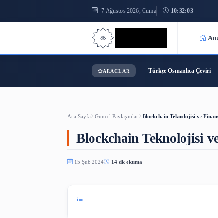
7 Ağustos 2026, Cuma
10:32
Bilgi Bilimi
Türkçe Osmanl
ARAÇLAR
Ana Sayfa
Güncel Paylaşımlar
Blockchain Teknol
Blockchain Teknoloj
15 Şub 2024
14 dk okuma