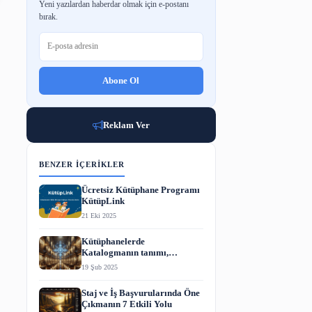
BÜLTENE ABONE OL
Yeni yazılardan haberdar olmak için e-p
bırak.
Abone Ol
Reklam Ver
BENZER İÇERIKLER
aratıyor
Ücretsiz Kütüphane P
KütüpLink
21 Eki 2025