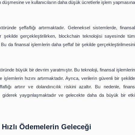
sal verilerin güvenli bir şekilde saklanmasını sağlar. Ge
sunucularda saklanır ve bu sunucular hedef haline gelebil
 bir şekilde saklanır ve her bir kullanıcının kendi veri k
ı riskini azaltır.
al işlemlerin maliyetlerini düşürmektedir. Geleneksel bank
 ve işlem ücreti bulunurken, blockchain teknolojisi sayesi
liyetlerinin düşmesine ve kullanıcıların daha düşük ücret
finans sektöründe şeffaflığı artırmaktadır. Geleneksel s
olmayan bir şekilde gerçekleştirilirken, blockchain tekn
 hale gelir. Bu da finansal işlemlerin daha şeffaf bir şekild