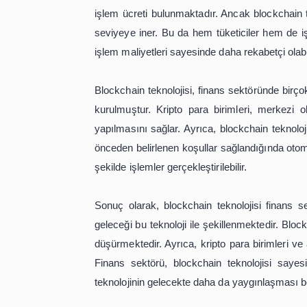
Blockchain teknolojisi, finans sektö
daha güvenli hale gelmektedir. Gele
Ancak blockchain teknolojisi, her iş
bir dolandırıcılık veya sahtekarlık giriş
Ayrıca, blockchain teknolojisi sayesi
kredi kartı işlemleri, birkaç gün süre
özellikle uluslararası ödemelerde 
kaldırarak, dünya genelinde hızlı v
Blockchain teknolojisi aynı zamanda 
işlem ücreti bulunmaktadır. Ancak bl