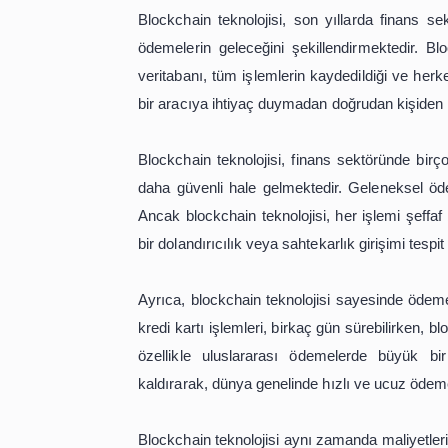
Sonuç olarak, blockchain teknolojisi 
güvenliğini artırırken, maliyetleri dü
saklanmasını sağlar, maliyetleri düş
sektöründe blockchain teknolojisin
yaratması beklenmektedir.
Blockchain ile Güve
Blockchain teknolojisi, son yıllarda 
ödemelerin geleceğini şekillendirme
veritabanı, tüm işlemlerin kaydedildi
bir aracıya ihtiyaç duymadan doğrudan