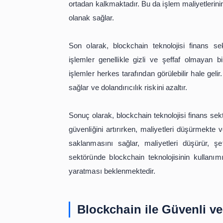
Blockchain teknolojisi ayrıca, finan
finansal veriler genellikle merkezi 
teknolojisi sayesinde veriler dağıtık
verilerin güvenliğini artırır ve veri kayb
Blockchain teknolojisi ayrıca, finans
transferleri için birçok aracı kurum
ortadan kalkmaktadır. Bu da işlem ma
olanak sağlar.
Son olarak, blockchain teknolojisi 
işlemler genellikle gizli ve şeffaf 
işlemler herkes tarafından görülebilir
sağlar ve dolandırıcılık riskini azaltır.