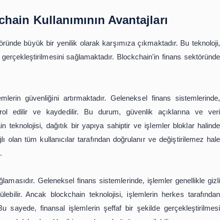
 hem de işletmeler için büyük bir avantajdır. Özellikle kü
etçi olabilir ve daha fazla müşteri çekebilir.
nde birçok yenilik getirmiştir. Örneğin, kripto para birimler
, merkezi olmayan bir yapıya sahip olduğu için, hızlı v
 teknolojisi sayesinde akıllı sözleşmeler de geliştirilmişti
ında otomatik olarak çalışan sözleşmelerdir. Bu sayede, gü
 finans sektöründe büyük bir yenilik getirmiştir. Güvenl
edir. Blockchain, güvenliği artırırken, işlem sürelerini kısa
imleri ve akıllı sözleşmeler gibi yenilikler de bu teknoloj
jisi sayesinde daha verimli ve rekabetçi hale gelmekt
ınlaşması beklenmektedir.