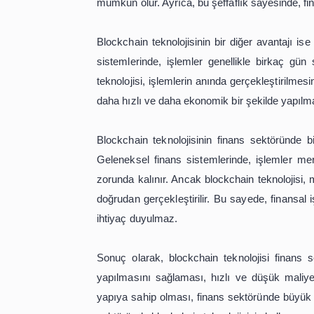
Finans Sektöründe 
Blockchain teknolojisi, son yıllarda 
finansal işlemlerin güvenli ve şeffaf
kullanılmasının birçok avantajı bulun
İlk olarak, blockchain teknolojisi f
işlemler merkezi bir otorite taraf
manipülasyonuna yol açabilir. Ancak 
kaydedilir. Bu sayede, her bir işlem
gelir. Bu da finansal işlemlerin güvenli