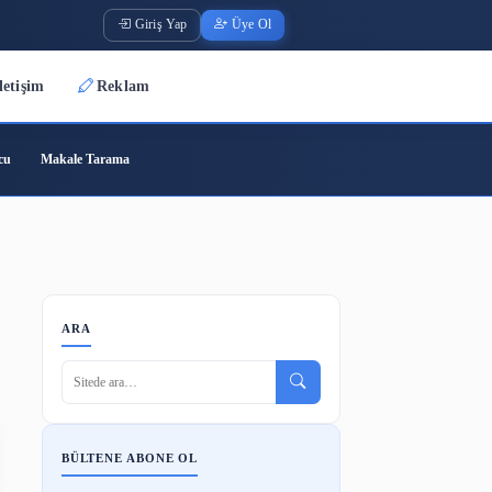
Giriş Yap
Üye O
Üyeler
İletişim
Reklam
ode
Barkod Oluşturucu
Makale Tarama
ikler
ARA