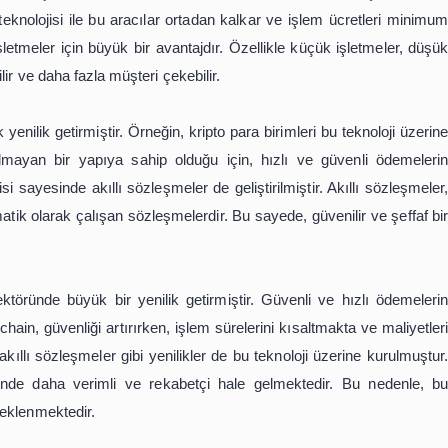
ründe birçok avantaj sunmaktadır. İlk olarak, bu teknolo
neksel ödeme sistemlerinde, birçok aracı ve güvenlik zaf
lemi şeffaf bir şekilde kaydederek güvenliği artırmaktadır
imi tespit edilebilir ve engellenebilir.
nde ödemeler daha hızlı gerçekleştirilebilir. Geleneksel ba
bilirken, blockchain teknolojisi ile bu süre birkaç dakikaya 
büyük bir avantaj sağlamaktadır. Blockchain teknolojis
e ucuz ödemelerin yapılmasını mümkün kılmaktadır.
maliyetleri de düşürmektedir. Geleneksel ödeme sistemler
ockchain teknolojisi ile bu aracılar ortadan kalkar ve iş