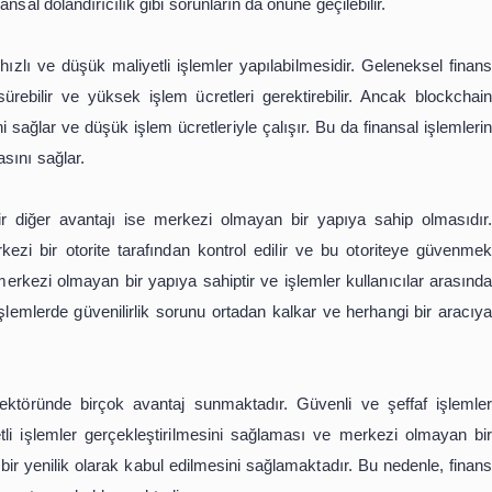
Blockchain Kullanımının Avantajl
finans sektöründe büyük bir yenilik olarak karşımıza çıkma
 bir şekilde gerçekleştirilmesini sağlamaktadır. Blockchain
maktadır.
inansal işlemlerin güvenliğini artırmaktadır. Geleneksel 
ından kontrol edilir ve kaydedilir. Bu durum, güvenli
blockchain teknolojisi, dağıtık bir yapıya sahiptir ve işl
 ağına bağlı olan tüm kullanıcılar tarafından doğrulanır v
ğini sağlar.