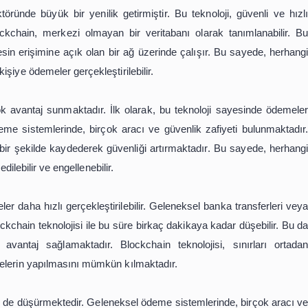
finans sektöründe büyük bir devrim yaratmıştır. Bu teknoloji
şürmekte ve işlemlerin hızını artırmaktadır. Ayrıca, veriler
ürür, şeffaflığı artırır ve dolandırıcılık riskini azaltı
in kullanımı giderek yaygınlaşmaktadır ve gelecekte da
nli ve Hızlı Ödemelerin Geleceği
finans sektöründe büyük bir yenilik getirmiştir. Bu teknol
ktedir. Blockchain, merkezi olmayan bir veritabanı olara
ği ve herkesin erişimine açık olan bir ağ üzerinde çalışır
 kişiden kişiye ödemeler gerçekleştirilebilir.