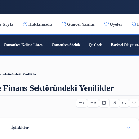
:04
Ana Sayfa
Hakkımızda
Güncel Yazılar
ıca Çeviri
Osmanlıca Kelime Listesi
Osmanlıca Sözlük
Qr C
ojisi ve Finans Sektöründeki Yenilikler
isi ve Finans Sektöründeki Yenil
A
A