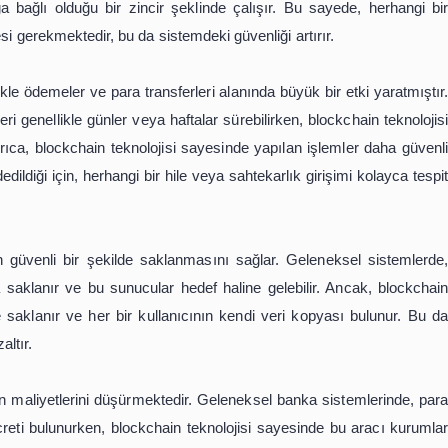
finans sektöründe büyük bir devrim yaratmıştır. Bu teknoloji
ri düşürmekte ve işlemlerin hızını artırmaktadır. Bu m
iliklere nasıl katkı sağladığına odaklanacağız.
n bir veritabanı olarak tanımlanabilir. Bu veritabanı, işle
nceki bloğa bağlı olduğu bir zincir şeklinde çalışır. Bu
eğiştirilmesi gerekmektedir, bu da sistemdeki güvenliği artı
isi, özellikle ödemeler ve para transferleri alanında büyük 
transferleri genellikle günler veya haftalar sürebilirken, b
tedir. Ayrıca, blockchain teknolojisi sayesinde yapılan i
cirine kaydedildiği için, herhangi bir hile veya sahtekarlık g