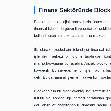
seviyeye iner. Bu da hem tüketiciler
işlem maliyetleri sayesinde daha rekab
Blockchain teknolojisi, finans sektörü
kurulmuştur. Kripto para birimleri
yapılmasını sağlar. Ayrıca, blockchain
önceden belirlenen koşullar sağlandığ
şekilde işlemler gerçekleştirilebilir.
Sonuç olarak, blockchain teknolojisi
geleceği bu teknoloji ile şekillenmekt
düşürmektedir. Ayrıca, kripto para bir
Finans sektörü, blockchain teknolo
teknolojinin gelecekte daha da yayg