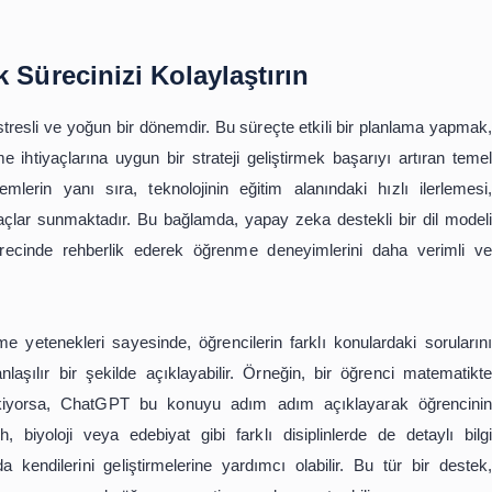
ğin, bir öğrenci belirli bir haftada tamamlamayı pl
umu analiz ederek eksikliklerin nedenlerini belirleyebili
r sunabilir. Bu tür bir geri bildirim mekanizması, öğrenc
rine katkı sağlar.
eklik, öğrencilerin değişen ihtiyaçlarına uyum sağlamal
er, beklenmedik görevler veya kişisel önceliklerin yenid
ı etkileyebilir. ChatGPT, bu tür durumlarda hızlı bir ş
koşullara uyum sağlamasına destek olabilir. Bu esneklik
hedeflerine odaklanmalarını sürdürmelerini sağlar.
n zaman yönetimi becerilerini geliştirmeleri için güçlü
lama, dikkat dağınıklığını önleme, ilerleme takibi ve esne
işisel başarılarına katkıda bulunabilir. Yapay zeka destekl