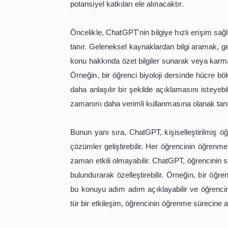
ChatGPT, yapay zeka tabanlı bir dil 
için güçlü bir araç sunmaktadır. Gün
büyük zorluklardan biri, bu bilgiyi
ChatGPT, bu noktada, bireysel ihtiy
hedeflerine ulaşmalarına yardımcı ol
potansiyel katkıları ele alınacaktır.
Öncelikle, ChatGPT'nin bilgiye hızlı 
tanır. Geleneksel kaynaklardan bilgi 
konu hakkında özet bilgiler sunarak v
Örneğin, bir öğrenci biyoloji ders
daha anlaşılır bir şekilde açıklaması
zamanını daha verimli kullanmasına o