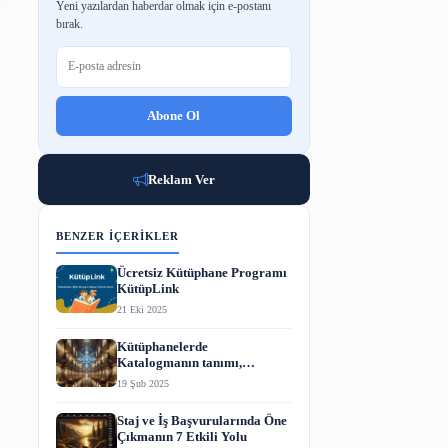
BÜLTENE ABONE OL
Yeni yazılardan haberdar olmak için e-p
bırak.
Abone Ol
Reklam Ver
BENZER İÇERIKLER
Ücretsiz Kütüphane P
KütüpLink
21 Eki 2025