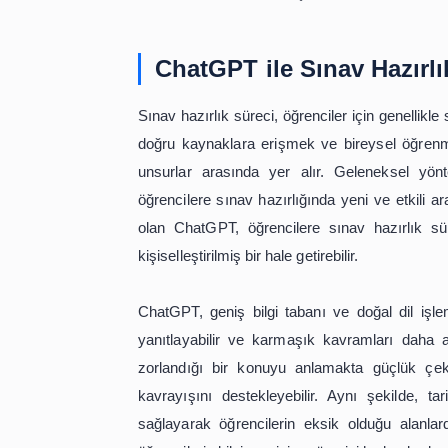
geçirmelerine olanak tanır. Örne
gerçekleştiremediyse, ChatGPT bu dur
sorunların önüne geçmek için önerile
becerilerini sürekli olarak geliştirmele
Son olarak, ChatGPT'nin sunduğu esn
Akademik takvimdeki ani değişiklikl
durumlar, zaman yönetimi planların
oluşturabilir ve öğrencinin mevcut 
seviyelerini azaltırken aynı zamanda 
Sonuç olarak, ChatGPT, öğrencileri
çıkmaktadır. Kişiselleştirilmiş plan
sayesinde, öğrencilerin akademik ve k