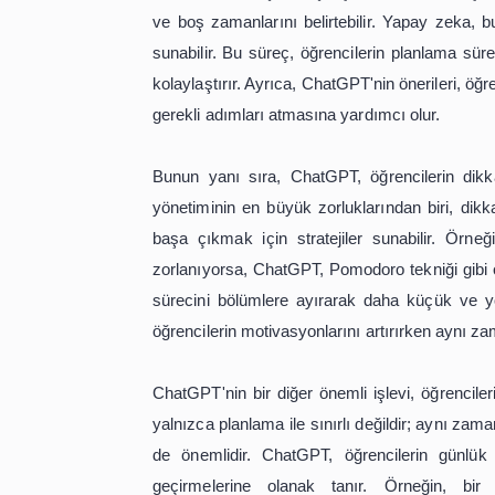
Öğrenciler İçin Ch
Zaman yönetimi, öğrencilerin akadem
beceridir. Günümüzde teknolojinin s
ChatGPT gibi yapay zeka destekli pl
bir çalışma düzeni oluşturmalarına 
hem akademik hem de kişisel hedefleri
sağlamakla kalmaz, aynı zamanda bire
zamanlarını daha etkili bir şekilde pl
ChatGPT'nin zaman yönetimi konusund
Öğrenciler, günlük, haftalık veya aylı
sınav hazırlığı için bir çalışma pro
ve boş zamanlarını belirtebilir. Yapa