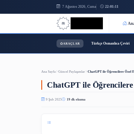
7 Ağustos 2026, Cuma
22:01
Bilgi Bilimi
Türkçe Osmanl
ARAÇLAR
Ana Sayfa
Güncel Paylaşımlar
ChatGPT ile Öğren
ChatGPT ile Öğrenc
9 Şub 2025
19 dk okuma