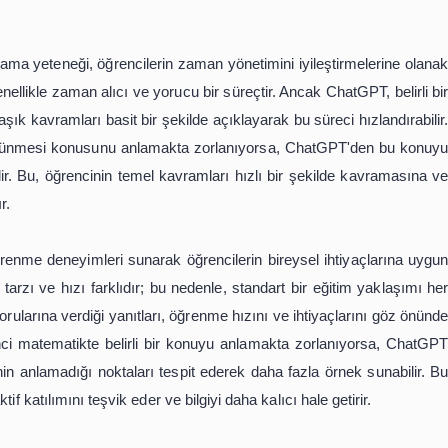
modeli olarak, öğrencilerin ders çalışma süreçlerini daha 
ümüzde bilgiye erişimin kolaylaşmasıyla birlikte, öğrenci
 etkili bir şekilde organize etmek ve öğrenme süreçlerin
açlara göre özelleştirilebilen bir rehberlik sunarak, ö
abilir. Bu yazıda, ChatGPT'nin ders çalışma verimliliğin
erişim sağlama yeteneği, öğrencilerin zaman yönetimini iyi
aramak, genellikle zaman alıcı ve yorucu bir süreçtir. Ancak
eya karmaşık kavramları basit bir şekilde açıklayarak bu sü
inde hücre bölünmesi konusunu anlamakta zorlanıyorsa, C
nı isteyebilir. Bu, öğrencinin temel kavramları hızlı bir ş
lanak tanır.