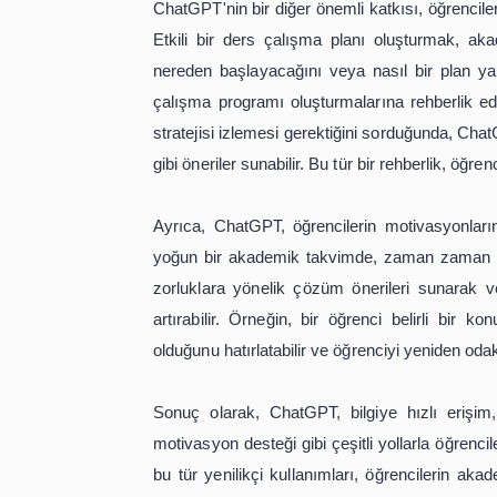
Bunun yanı sıra, ChatGPT, kişiselleş
çözümler geliştirebilir. Her öğrencin
zaman etkili olmayabilir. ChatGPT, öğ
bulundurarak özelleştirebilir. Örneğ
bu konuyu adım adım açıklayabilir ve
tür bir etkileşim, öğrencinin öğrenme s
ChatGPT'nin bir diğer önemli katkısı,
Etkili bir ders çalışma planı oluşt
nereden başlayacağını veya nasıl bi
çalışma programı oluşturmalarına reh
stratejisi izlemesi gerektiğini sordu
gibi öneriler sunabilir. Bu tür bir rehb