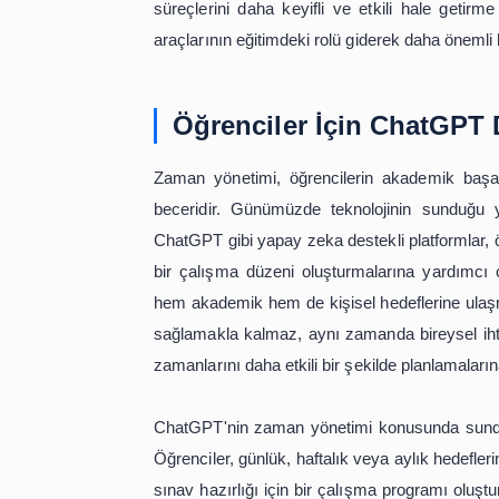
Ayrıca, ChatGPT, öğrencilerin motiv
yoğun bir akademik takvimde, zaman 
zorluklara yönelik çözüm önerileri 
artırabilir. Örneğin, bir öğrenci b
olduğunu hatırlatabilir ve öğrenciyi 
Sonuç olarak, ChatGPT, bilgiye hızl
motivasyon desteği gibi çeşitli yollarl
bu tür yenilikçi kullanımları, öğre
süreçlerini daha keyifli ve etkili 
araçlarının eğitimdeki rolü giderek d