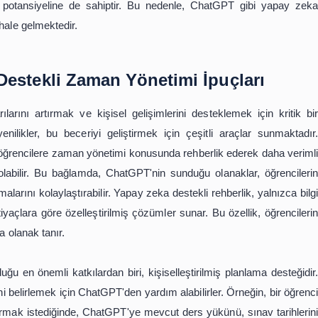
asyonlarını artırmada da önemli bir rol oynayabilir. Ders
zaman yorucu ve demotive edici olabilir. ChatGPT, öğren
sunarak ve onları cesaretlendirici mesajlarla destekleye
elirli bir konuda başarısızlık hissi yaşadığında, ChatGP
yeniden odaklanmaya teşvik edebilir.
ı erişim, kişiselleştirilmiş öğrenme deneyimleri, etkili
a öğrencilerin ders çalışma verimliliğini artırabilir. Teknolo
ncilerin akademik başarılarını desteklemekle kalmayıp, 
hale getirme potansiyeline de sahiptir. Bu nedenle, Cha
aha önemli hale gelmektedir.