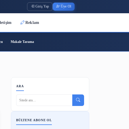
Giriş Yap
Üye O
Üyeler
İletişim
Reklam
ode
Barkod Oluşturucu
Makale Tarama
ARA