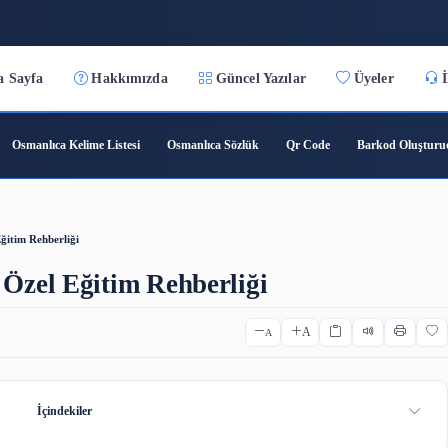
:12
Ana Sayfa
Hakkımızda
Güncel Yazılar
ıca Çeviri
Osmanlıca Kelime Listesi
Osmanlıca Sözlük
Qr C
cilere Özel Eğitim Rehberliği
ilere Özel Eğitim Rehberliği
A
A