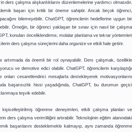
tirilmiş öğrenme deneyimleri sunarak öğrencilerin bireyse
in öğrenme tarzı ve hızı farklıdır; bu nedenle, standart bir
rencinin sorularına verdiği yanıtları, öğrenme hızını ve iht
in, bir öğrenci matematikte belirli bir konuyu anlamakta 
 öğrencinin anlamadığı noktaları tespit ederek daha fazl
ürecine aktif katılımını teşvik eder ve bilgiyi daha kalıcı hal
 öğrencilerin ders çalışma alışkanlıklarını düzenlemelerin
urmak, akademik başarı için kritik bir öneme sahiptir. A
r plan yapacağını bilemeyebilir. ChatGPT, öğrencilerin h
berlik edebilir. Örneğin, bir öğrenci yaklaşan bir sınav i
ğunda, ChatGPT, konuları önceliklendirme, molalar planlama
erlik, öğrencilerin ders çalışma süreçlerini daha organize ve et