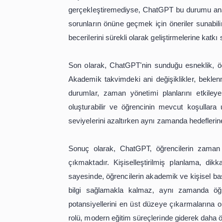
sunabilir. Bu süreç, öğrencilerin pla
kolaylaştırır. Ayrıca, ChatGPT'nin öne
gerekli adımları atmasına yardımcı ol
Bunun yanı sıra, ChatGPT, öğrencil
yönetiminin en büyük zorluklarından 
başa çıkmak için stratejiler suna
zorlanıyorsa, ChatGPT, Pomodoro tekn
sürecini bölümlere ayırarak daha küç
öğrencilerin motivasyonlarını artırır
ChatGPT'nin bir diğer önemli işlevi,
yalnızca planlama ile sınırlı değildir
de önemlidir. ChatGPT, öğrenciler