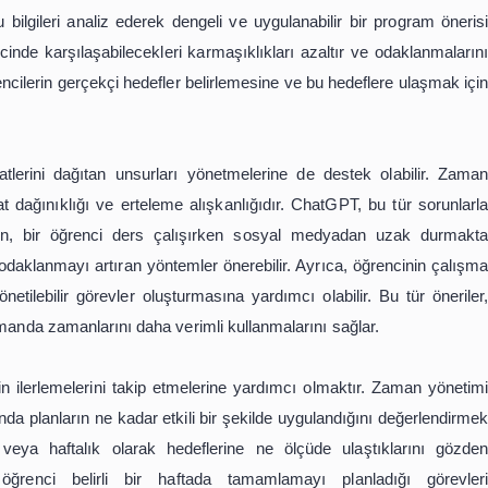
atGPT Destekli Zaman Yönetimi İpu
ik başarılarını artırmak ve kişisel gelişimlerini destekl
unduğu yenilikler, bu beceriyi geliştirmek için çeşitli 
atformlar, öğrencilere zaman yönetimi konusunda rehberlik
yardımcı olabilir. Bu bağlamda, ChatGPT'nin sunduğu ola
ne ulaşmalarını kolaylaştırabilir. Yapay zeka destekli rehb
ysel ihtiyaçlara göre özelleştirilmiş çözümler sunar. Bu 
anlamalarına olanak tanır.
a sunduğu en önemli katkılardan biri, kişiselleştirilmiş 
k hedeflerini belirlemek için ChatGPT'den yardım alabilirler
gramı oluşturmak istediğinde, ChatGPT'ye mevcut ders yükü
y zeka, bu bilgileri analiz ederek dengeli ve uygulanabili