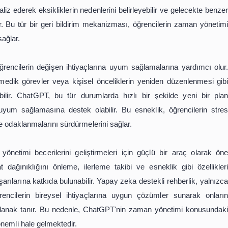
nlama sürecinde karşılaşabilecekleri karmaşıklıkları azalt
rileri, öğrencilerin gerçekçi hedefler belirlemesine ve bu 
ur.
erin dikkatlerini dağıtan unsurları yönetmelerine de de
biri, dikkat dağınıklığı ve erteleme alışkanlığıdır. ChatG
bilir. Örneğin, bir öğrenci ders çalışırken sosyal med
iği gibi odaklanmayı artıran yöntemler önerebilir. Ayrıc
ük ve yönetilebilir görevler oluşturmasına yardımcı olabi
ken aynı zamanda zamanlarını daha verimli kullanmalarını s
 öğrencilerin ilerlemelerini takip etmelerine yardımcı olm
; aynı zamanda planların ne kadar etkili bir şekilde uygula
in günlük veya haftalık olarak hedeflerine ne ölçüde u