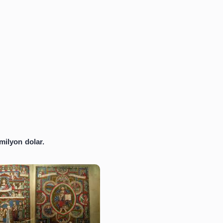
der Of St. Benedıct