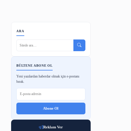
ode
Barkod Oluşturucu
Makale Tarama
ARA
BÜLTENE ABONE OL
Yeni yazılardan haberdar olmak için e-p
bırak.