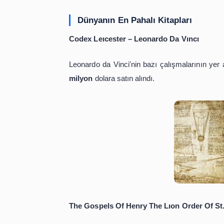
Merhaba yapılan çalışmalar doğrul
vereceğiz. Yazının sonunda da hediye
Dünyanın En Pahalı Kitaplar
Codex Leıcester – Leonardo Da Vı
Leonardo da Vinci'nin bazı çalışmalar
milyon
dolara satın alındı.