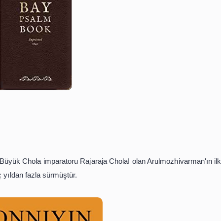
i olan kitabın değeri
14,5 milyon dolar.