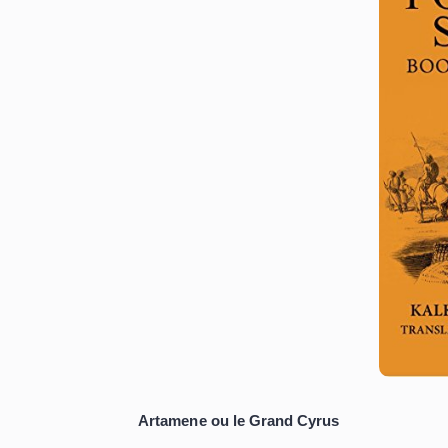
Dünyanın En Uzun Kitap
Ponniyin Selvan
Beş ciltte veya yaklaşık
2400 sayfa
günlerinin öyküsünü anlatıyor. Kitabı