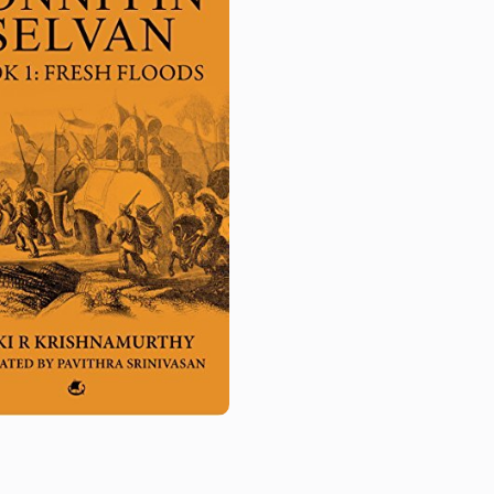
ları
da
oluşur. Büyük Chola imparatoru Rajaraja CholaI olan Ar
n yazımı üç yıldan fazla sürmüştür.