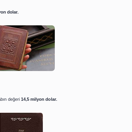
sinin ilk basamaklarından biri olan, Amerikalı milyarder
a bu kitab'ın değeri
24,5 milyon dolar.
ri
15,1 milyon dolar.