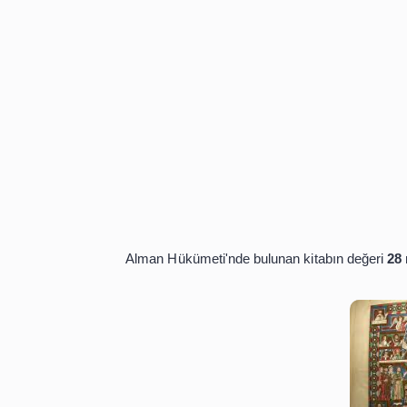
The Gospels Of Henry The Lıon Or