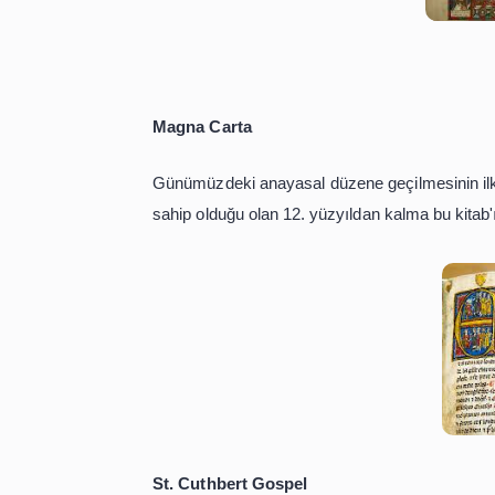
Alman Hükümeti'nde bulunan kitabın