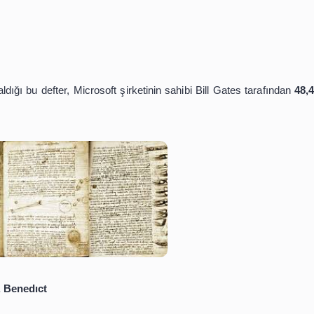
tusunda sizlere dünyanın en uzun ve pahalı kitapları
miz var. İyi okumalar.
ı
ncı
ının yer aldığı bu defter, Microsoft şirketinin sahibi Bill