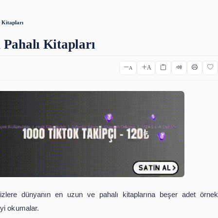
ıca Çeviri
Osmanlıca Kelime Listesi
Osmanlıca Sözlük
Qr C
 ve En Pahalı Kitapları
ve En Pahalı Kitapları
A
A