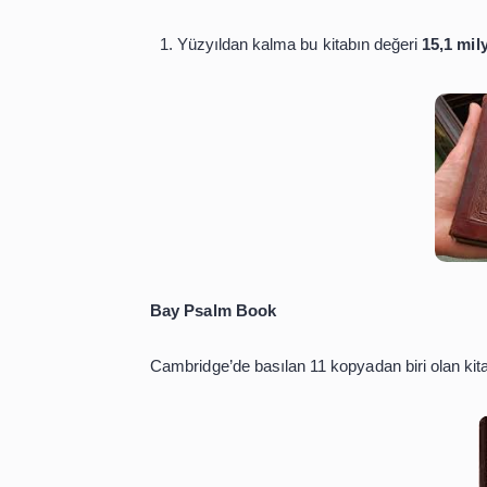
Magna Carta
Günümüzdeki anayasal düzene geçilme
sahip olduğu olan 12. yüzyıldan kalm
St. Cuthbert Gospel
Yüzyıldan kalma bu kitabın değe