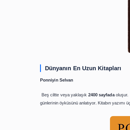
Bay Psalm Book
Cambridge’de basılan 11 kopyadan bir