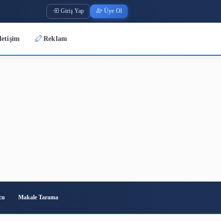
Giriş Yap
Üye O
Üyeler
İletişim
Reklam