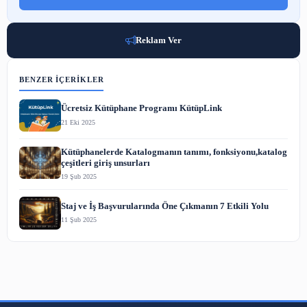
DSpace'te Bitstream Düzeyinde Veri Güvenliği Rehberi
2 Ağu 2026
ARA
BÜLTENE ABONE OL
Yeni yazılardan haberdar olmak için e-postanı bırak.