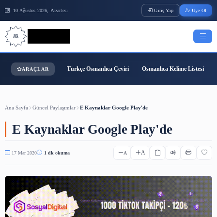
10 Ağustos 2026, Pazartesi
Giriş Yap
Bilgi Bilimi
Türkçe Osmanlıca Çeviri
Osmanlıca Kelime
ARAÇLAR
Ana Sayfa
Güncel Paylaşımlar
E Kaynaklar Google Play'de
E Kaynaklar Google Play'de
A
17 Mar 2020
1 dk okuma
A