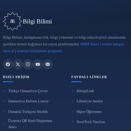
Abone Ol
Reklam Ver
BENZER İÇERIKLER
Ücretsiz Kütüphane Programı KütüpLink
21 Eki 2025
Kütüphanelerde Katalogmanın tanımı, fonksiyonu,
çeşitleri giriş unsurları
19 Şub 2025