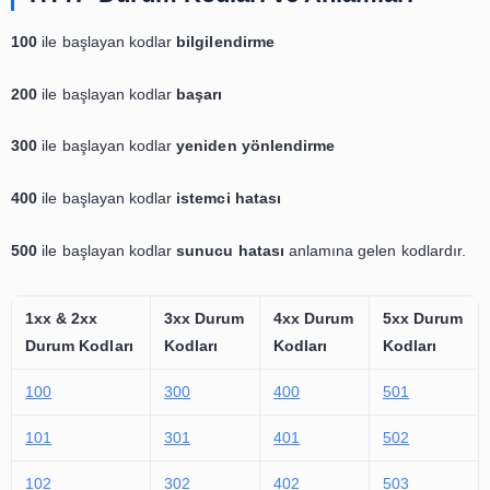
HTTP Durum Kodları ve Anlamları
100
ile başlayan kodlar
bilgilendirme
200
ile başlayan kodlar
başarı