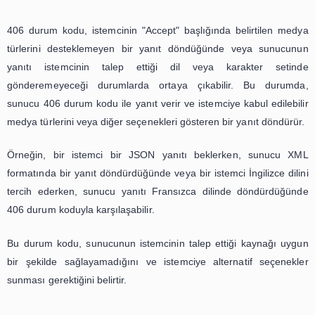
HTTP 406 durum kodu, "Not Acceptable" (Kabul Edileme
adlandırılır. Bu durum kodu, sunucunun, istemcinin tal
kaynak için uygun bir yanıt döndüremeyeceğini belir
kullanılır.
406 durum kodu, istemcinin "Accept" başlığında belirti
türlerini desteklemeyen bir yanıt döndüğünde veya s
yanıtı istemcinin talep ettiği dil veya karakter
gönderemeyeceği durumlarda ortaya çıkabilir. Bu 
sunucu 406 durum kodu ile yanıt verir ve istemciye kabul 
medya türlerini veya diğer seçenekleri gösteren bir yanıt 
Örneğin, bir istemci bir JSON yanıtı beklerken, su