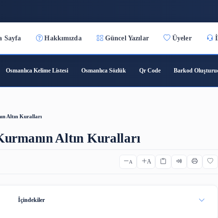
3:27:33
Ana Sayfa
Hakkımızda
Güncel Yazılar
ıca Çeviri
Osmanlıca Kelime Listesi
Osmanlıca Sözlük
Qr C
twork Kurmanın Altın Kuralları
work Kurmanın Altın Kuralları
A
A