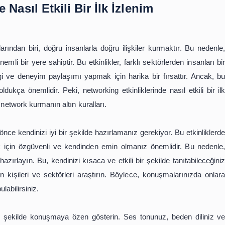
enmesi gereken adımlardan biri de, düzenli olarak iletiş
iletişim halinde olmak, ilişkilerinizi güçlendirecektir. Bu
emeye gitmek, onların doğum günlerini kutlamak gibi kü
i ve işinizi iyi tanıtmak çok önemlidir. İnsanlar sizi tanı
ları zor olacaktır. Bu nedenle, kendinizi ve işinizi iyi tan
ılı bir network kurmak için samimiyet, çevrenizi geni
dinizi iyi tanıtmak gibi altın kuralları takip etmek ger
l hayatınızda da size fayda sağlayacaktır. Unutmayın, do
anahtarıdır.