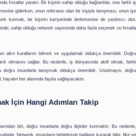
etmesine yardımcı olur.
, bir kişinin bilgi ve deneyimlerini arttırır. İş dünyası
larla iletişim kurarken onlardan öğrenmektir. Her insanın far
u network kurmak, bir kişinin farklı bakış açılarına v
 ve deneyimlerini arttırır ve onu iş dünyasında daha değerli b
dünyasında fırsatlar yaratır. Bir kişinin sahip olduğu bağla
i bir iş görüşmesine giderken, onun referansı olan bir kişiy
 doğru network kurmak, bir kişinin kariyerinde ilerlemes
yapmak istediğinde, sahip olduğu network sayesinde daha fazl
k kurmanın altın kurallarını bilmek ve uygulamak oldu