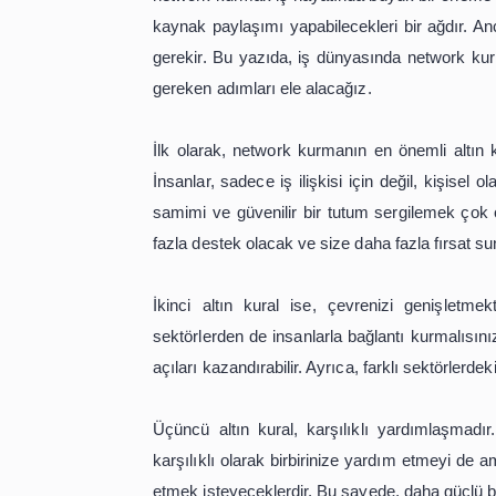
network kurmak, bir kişinin iş haya
insanlarla iletişim kurmak ve doğ
network kurmak, size sadece iş hayat
Başarılı Bir Networ
Etmelisiniz?
İş dünyasında başarılı olmanın en ön
network kurmak iş hayatında büyük bir 
kaynak paylaşımı yapabilecekleri bir 
gerekir. Bu yazıda, iş dünyasında ne
gereken adımları ele alacağız.