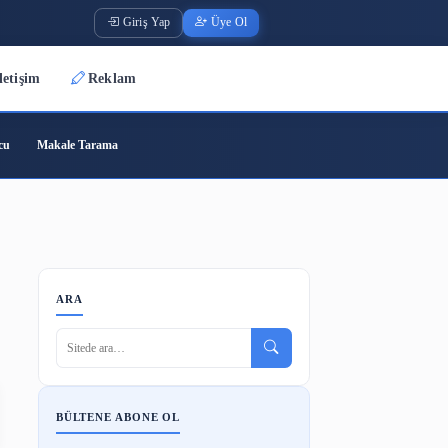
Giriş Yap
Üye O
Üyeler
İletişim
Reklam
ode
Barkod Oluşturucu
Makale Tarama
ARA