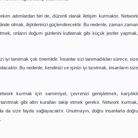
li altın kuralı, samimiyet ve güven üzerine kurulmuş ili
il, kişisel olarak da birbirlerine güven duymalıdır. Bu nede
emek çok önemlidir. İnsanlar, sizi tanıdıklarında ve güven
a fırsat sunacaklardır.
genişletmektir. Network kurarken, sadece kendi sektörü
urmalısınız. Farklı sektörlerden insanlarla tanışmak, size y
sektörlerdeki insanlarla kurduğunuz ilişkiler, size daha geniş
dımlaşmadır. Network kurarken, sadece kendi çıkarların
etmeyi de amaçlamalısınız. Başkalarına yardım ettiğinizde,
a güçlü bir network ağına sahip olabilirsiniz.