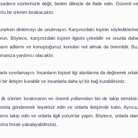
erinde Nasıl Etkili Bir İlk İzlenim
emli yollarından biri, doğru insanlarla doğru ilişkiler k
oldukça önemli bir yere sahiptir. Bu etkinlikler, farklı sekt
aratmak, bilgi ve deneyim paylaşımı yapmak için harika bir
ırakmak da oldukça önemlidir. Peki, networking etkinliklerind
 dünyasında network kurmanın altın kuralları.
atılmadan önce kendinizi iyi bir şekilde hazırlamanız gerek
işim kurmak için özgüvenli ve kendinden emin olmanız ön
uşması" hazırlayın. Bu, kendinizi kısaca ve etkili bir şeki
tılacak olan kişileri ve sektörleri araştırın. Böylece, ko