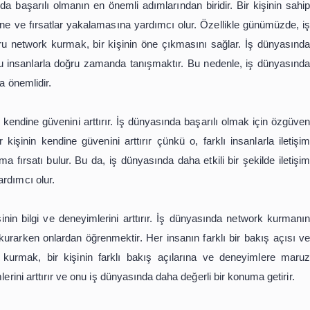
mli yollarından biri, doğru insanlarla doğru ilişkiler kurm
urallarını bilmek ve uygulamak oldukça önemlidir. Networ
. Bu ağ, iş dünyasında başarılı olmak için oldukça önemlidi
 nelerdir?
 dünyasında başarılı olmanın en önemli adımlarından birid
a ilerlemesine ve fırsatlar yakalamasına yardımcı olur. Öz
ir ve doğru network kurmak, bir kişinin öne çıkmasını s
n biri, doğru insanlarla doğru zamanda tanışmaktır. Bu ne
lmak oldukça önemlidir.
bir kişinin kendine güvenini arttırır. İş dünyasında başarı
mak, bir kişinin kendine güvenini arttırır çünkü o, farkl
ini paylaşma fırsatı bulur. Bu da, iş dünyasında daha etkil