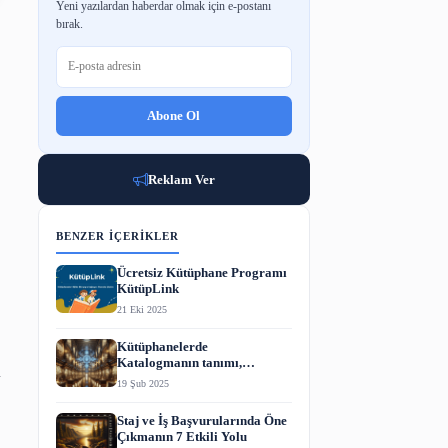
BÜLTENE ABONE OL
Yeni yazılardan haberdar olmak için e-p
bırak.
Abone Ol
Reklam Ver
BENZER İÇERIKLER
 Nelerdir?
Ücretsiz Kütüphane P
KütüpLink
21 Eki 2025