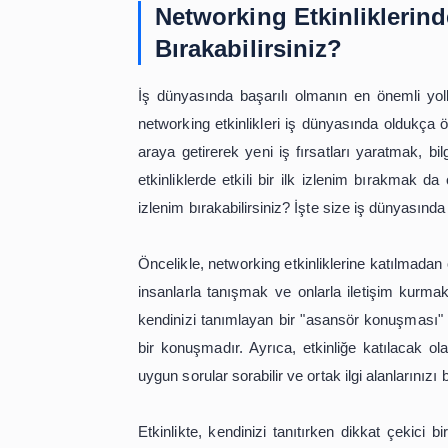
Başarılı bir network kurmak için izl
kurduğunuz insanlarla düzenli olarak 
onlarla kahve içmeye veya yemek y
ilişkilerinizi sıcak tutacaktır.
Son olarak, network kurarken, kendiniz
yardım etmeleri veya size fırsat sunma
güven duymasını sağlayacaktır.
Sonuç olarak, iş dünyasında başar
yardımlaşma, düzenli iletişim ve ken
sadece iş hayatınızda değil, kişise
ilişkiler kurmak, başarılı bir kariyerin 