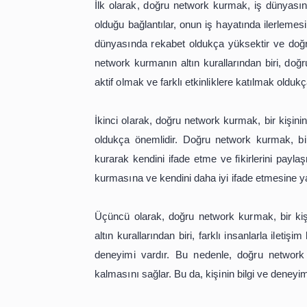
İş dünyasında başarılı olmanın en öne
dünyasında network kurmanın altın k
olduğu bağlantılar ve ilişkiler ağıdır
network kurmanın önemi ve faydaları
İlk olarak, doğru network kurmak, iş
olduğu bağlantılar, onun iş hayatınd
dünyasında rekabet oldukça yüksekt
network kurmanın altın kurallarında
aktif olmak ve farklı etkinliklere katı
İkinci olarak, doğru network kurmak, 
oldukça önemlidir. Doğru network kur
kurarak kendini ifade etme ve fikirler