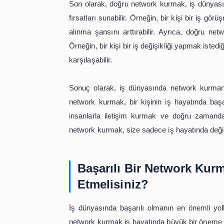
kurmasına ve kendini daha iyi ifade 
Üçüncü olarak, doğru network kurmak
altın kurallarından biri, farklı insan
deneyimi vardır. Bu nedenle, doğr
kalmasını sağlar. Bu da, kişinin bilgi
Son olarak, doğru network kurmak, iş 
fırsatları sunabilir. Örneğin, bir kiş
alınma şansını arttırabilir. Ayrıca,
Örneğin, bir kişi bir iş değişikliği 
karşılaşabilir.
Sonuç olarak, iş dünyasında networ