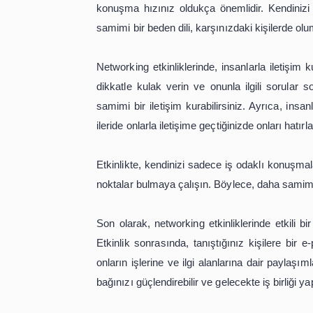
Networking Etkinlikl
Bırakabilirsiniz?
İş dünyasında başarılı olmanın en ön
networking etkinlikleri iş dünyasında 
araya getirerek yeni iş fırsatları y
etkinliklerde etkili bir ilk izlenim b
izlenim bırakabilirsiniz? İşte size iş
Öncelikle, networking etkinliklerine k
insanlarla tanışmak ve onlarla ilet
kendinizi tanımlayan bir "asansör kon
bir konuşmadır. Ayrıca, etkinliğe ka