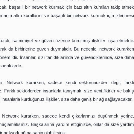
tında başarılı olmasını sağlar. Bu nedenle, iş dünyasında
ru zamanda doğru insanlarla tanışmak oldukça önemlidi
ında değil, hayatın her alanında fayda sağlayacaktır.
k Kurmak İçin Hangi Adımları Taki
emli yollarından biri, doğru insanlarla doğru ilişkiler k
öneme sahiptir. Network, insanların birbirleriyle bağlantı k
ağdır. Ancak, başarılı bir network kurmak için bazı altın 
twork kurmanın altın kurallarını ve başarılı bir network 