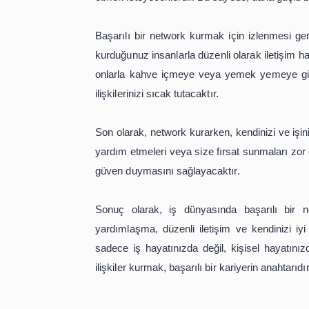
İlk olarak, network kurmanın en önem
İnsanlar, sadece iş ilişkisi için değ
samimi ve güvenilir bir tutum sergil
fazla destek olacak ve size daha fazl
İkinci altın kural ise, çevrenizi 
sektörlerden de insanlarla bağlantı k
açıları kazandırabilir. Ayrıca, farklı 
Üçüncü altın kural, karşılıklı yar
karşılıklı olarak birbirinize yardım 
etmek isteyeceklerdir. Bu sayede, dah