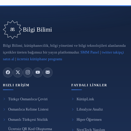
Yeni yazılardan haberdar olmak için e-postanı bırak.
Abone Ol
Reklam Ver
BENZER İÇERIKLER
Ücretsiz Kütüphane Programı KütüpLink
21 Eki 2025
Kütüphanelerde Katalogmanın tanımı, fonksiyonu,
çeşitleri giriş unsurları
19 Şub 2025