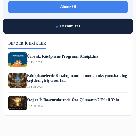
DSpace'te Bitstream Düzeyinde Veri Güvenliği Rehberi
2 Ağu 2026
ARA
BÜLTENE ABONE OL