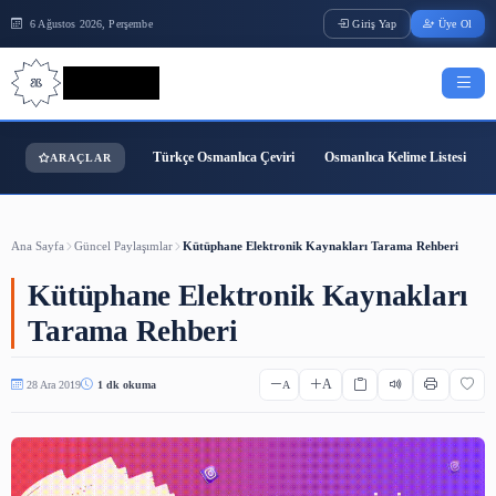
6 Ağustos 2026, Perşembe
Giriş Yap
Bilgi Bilimi
Türkçe Osmanlıca Çeviri
Osmanlıca Kelime
ARAÇLAR
Ana Sayfa
Güncel Paylaşımlar
Kütüphane Elektronik Kaynakları Tarama 
Kütüphane Elektronik Kaynak
Tarama Rehberi
A
28 Ara 2019
1 dk okuma
A