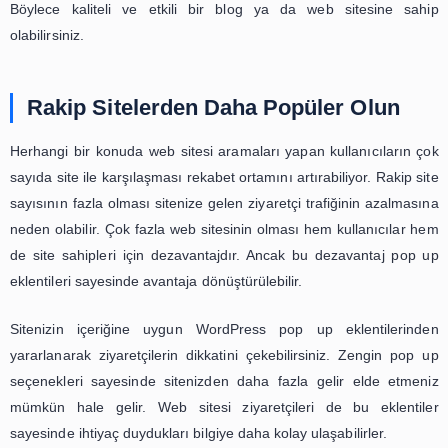
Sitenizin ihtiyaçlarına en iyi yanıt veren açılır pencere s
sayesinde popüler bir site haline gelebilirsiniz. E-posta a
artırmak ve potansiyel müşteri portföyünü gen
için
WordPress
pop up
eklentileri
kullanışlı çözüml
Böylece kaliteli ve etkili bir blog ya da web sites
olabilirsiniz.