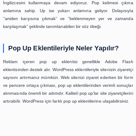
görüntülenebilen bir alandan meydana gelir. Bu eklentiler
pencereyle grafiksel bir kullanıcı arayüzü görüntülenmesi
tanır. Küçük pencereler kullanıcıların site içi aktivitele
olarak ortaya çıkar. Form ve pencere görünümü, siteniz
eden kullanıcıların dikkatini çeken etkili bir detay olabilir.
Peki,
pop up ne demek
? Dilimize İngilizce’den geçmiş 
olan pop up’ın Türkçe’de net bir karşılığı bulunmuyor. B
İngilizcesini kullanmaya devam ediyoruz. Pop kelime
anlamına sahip. Up ise yukarı anlamına geliyor. Dol
‘’aniden karşısına çıkmak’’ ve ‘’beklenmeyen yer ve
karşılaşmak’’ şeklinde tanımlanabilen bir söz öbeği.
Pop Up Eklentileriyle Neler Yapılır