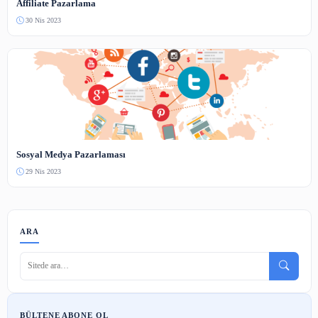
Henüz yorum yapılmamış. İlk yorumu siz yapın!
Benzer İçerikler
Bilişim
Yapay Zekanın Tarihçesi ve Gelişimi