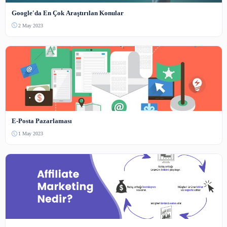
3-5000 karakter arası.
Güvenlik Kodu
Bot koruması — resimdeki sayıyı yazın.
Yorum Gönder