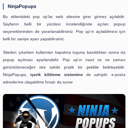
bilgilerini kaydedebilir. İstenmeyen yönlendirmeler oluşt
Amaç dışı linkler nedeniyle istenen pencereye tıklanmas
olunabilir. Bu tür durumlarda
Google
tarafından kalıcı b
cezalandırılabilirsiniz.
Ayrıca bazı eklentiler web sitenizin normalden da
çalışmasına neden olabilir. Kullanmak istediğini
eklentilerinin özelliklerini önceden araştırarak bu probl
geçebilir, stabil çalışan bir web sitesine sahip olabilirsiniz.
En İyi Pop Up Eklentileri Nelerdir?
Sitenizin teması ve ihtiyaçlarına hitap eden WordPre
eklentilerinden yararlanabilirsiniz. Yeni kullanıcılara ul
etkili yollarından biri olarak bilinen pop up eklentileri kulla