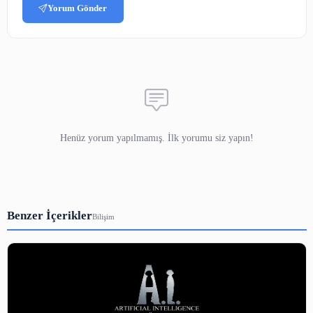
ConvertPlug
Açılır pencere eklentisi olarak da bilinen pop-up’ları Co
eklentisiyle çok yönlü olarak yönetebilirsiniz. Bu eklent
girer girmez popup açılabilir. Saniye ayarıy
görüntülenmesini sağlayabilirsiniz. Mouse hareketlerine o
up’ları kullanabilirsiniz.
Siteye girildiğinde tam ekran görüntülenebilen popup seçe
göz atabilirsiniz. ConvertPlug ile web sayfasının belli b
görüntülendiğinde tasarladığınız pop-up’lar ortaya çıkabilir
Siteden çıkmak için kapat tuşuna basıldığında ve site aç
alt ya da üst kısımlarda bar halinde açılır pencereler tasarl