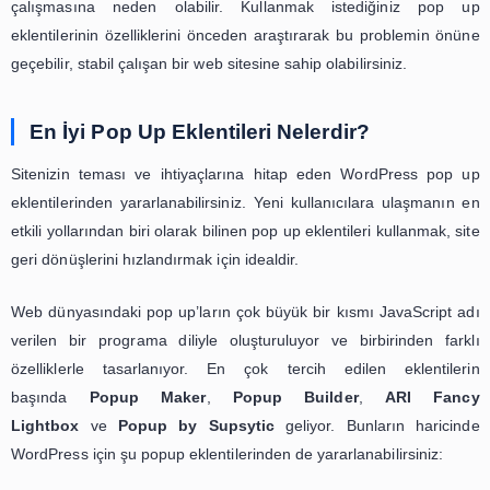
Pop Up Oluştururken Nelere Dikkat
Etmelisiniz?
Pop up’lar siteniz üzerinden daha fazla kazanç sağlamanı
tanıyan ve rakip siteler arasında popülerliğinizi ar
yardımcı olur. Pop-up oluştururken bazı kriterler
etmezseniz olumsuz sonuçlarla karşılaşabilirsiniz. Do
zararlı pop up’lar tasarlamaktan uzak durmalısınız. A
Google tarafından kalıcı olarak engellenebilirsiniz. Çün
yönergeleri kötü amaçlı pop up’lara karşıdır
.
Zararlı pop up’lar güvenlik açığı meydana getirebil
kapatma düğmeleri kullanılan görüntüler, kullanıcıların b
içeriklere tıklamalarına neden olabilir. Kullanıcıların kişis