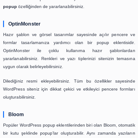
Siteden çıkarken kullanılan kapatma tuşuna basıldıktan
popup açılması ayarlanabilir. Pop up’ın nasıl ve 
görüntüleneceğini site sahibi pratik bir şekilde belirl
NinjaPopups,
içerik kilitleme sistemine
de sahiptir.
adreslerine ulaşabilme fırsatı da sunar.
ThriveLeads