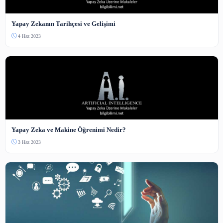
Paylaş:
Yorumlar
Adınız
E-posta
(yayınlanmaz)
Yorumunuz