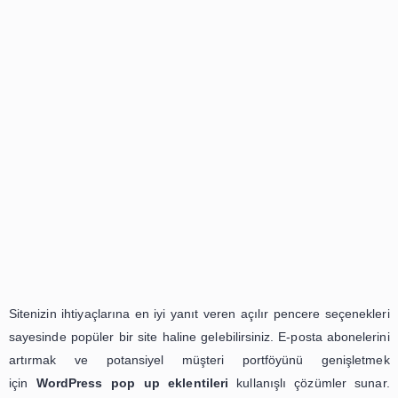
Reklam içeren pop up eklentisi genellikle Ado
eklentisinden destek alır. WordPress eklentileriyle sitenizin
sayısını artırmanız mümkün. Web sitenizi ziyaret ederken
ve pencere ortaya çıkması, pop up eklentilerinden verimli
alınmasında önemli bir adımdır. Kaliteli pop up’lar site ziyar
artırabilir. WordPress için farklı pop up eklentilerine ulaşabil