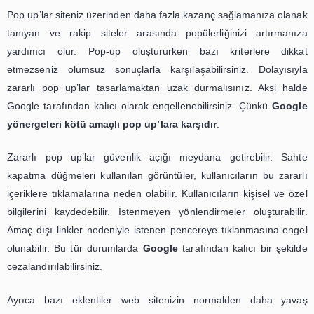
sayesinde ihtiyaç duydukları bilgiye daha kolay ulaşabilirler
Zararlı Pop Up’lara İzin Vermeyin
Pop up’lar yalnızca reklam amaçlı kullanılmazlar. Zararlı 
cihazınıza kötü amaçlı yazılım yüklemek için de kullanılı
problemlerin önüne etkili bir pop up engelleyici terc
geçilebilir. Bazı antivirüs programları içerisinde ekstra
engelleyici özellikler de bulunur.
Web sitelerinde yer verilen pop up’lara dikkat edil
adware yazılımlarla karşı karşıya kalabilirsiniz. Dikk
kurulum sonrasında cihazınıza sızan bu yazılımlar istem d
pop up pencerelerine neden olabilirler. İnternetinizin kap
durumunda bile açık tarayıcıdan çeşitli pop up’lar görüntüle