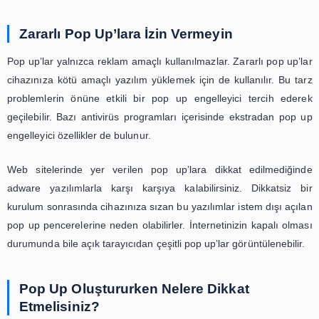
Rakip Sitelerden Daha Popüler Ol
Herhangi bir konuda web sitesi aramaları yapan kullanıcı
sayıda site ile karşılaşması rekabet ortamını artırabiliyor. 
sayısının fazla olması sitenize gelen ziyaretçi trafiğinin 
neden olabilir. Çok fazla web sitesinin olması hem kullan
de site sahipleri için dezavantajdır. Ancak bu dezavant
eklentileri sayesinde avantaja dönüştürülebilir.
Sitenizin içeriğine uygun WordPress pop up eklenti
yararlanarak ziyaretçilerin dikkatini çekebilirsiniz. Zen
seçenekleri sayesinde sitenizden daha fazla gelir eld
mümkün hale gelir. Web sitesi ziyaretçileri de bu e