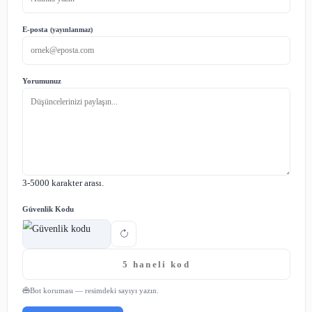
Popüler WordPress popup eklentilerinden biri olan Bloom,
bir kutu şeklinde popup’lar oluşturabilir. Aynı zamanda 
altında ve kenar çubuğu şeklinde açılır pen
tasarlayabilirsiniz.
Bloom’da kilit açmak ve açılır pencere kaydırmak için
desteği bulunur. Bu eklenti, kullanıcıların dikkatini ve
çekebilecek içerikler için e-posta bilgisi isteyen bir kilit 
sahiptir.
İçeriklere ve bilgilere ulaşmak isteyen kullanıcılar e-posta b
girmek durumundadır. Bu popup eklentisinde web 
kişiselleştirmeniz ve özelleştirmeniz için hazır şablonlar
Kendi yazı tiplerinizi ve resimlerinizi bu eklenti ara
kullanabilirsiniz.