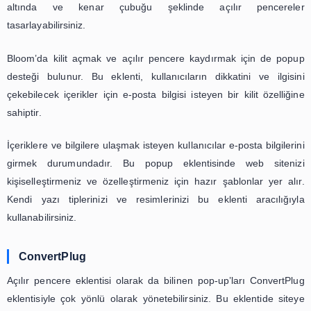
Çoklu açılır pencere seçeneklerine sahip b
eklentisi
olduğu için sıklıkla tercih edilir. Altbilgi f
ekranda görüntülenebilen popup, otomatik açılan küçü
ve formları kaydırma gibi özelliklere sahiptir.
Aynı zamanda kenar çubuğu formları ve içerik kilitleme s
de barındırır. Önceden oluşturulmuş şablonlar s
WordPress popup’larınızı kolaylıkla oluşturabilirsiniz.
SumoMe
Bu eklenti geniş bir web sitesi kullanıcı kitlesine hi
SumoMe’de karşılama, açılır pencere ve yüzen op
özelliklere ulaşabilirsiniz. Aynı zamand
popup
özelliğinden de yararlanabilirsiniz.