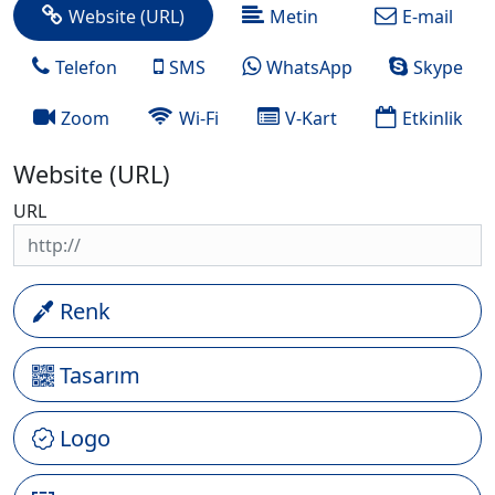
Website (URL)
Metin
E-mail
Telefon
SMS
WhatsApp
Skype
Zoom
Wi-Fi
V-Kart
Etkinlik
Website (URL)
URL
Renk
Tasarım
Logo