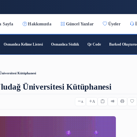
6:56:11
Ana Sayfa
Hakkımızda
Güncel Yazılar
ıca Çeviri
Osmanlıca Kelime Listesi
Osmanlıca Sözlük
Qr C
ursa Uludağ Üniversitesi Kütüphanesi
rsa Uludağ Üniversitesi Kütüph
A
A