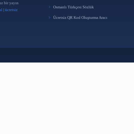
Nasıl Kütüphane Memuru Olunur?
DSpace'te Bitst
Adım Adım Atama Rehberi
Güvenliği Rehbe
2 Ağu 2026
2 Ağu 2026
HIZLI ERIŞIM
Türkçe Osmanlıca Çeviri
 yönetimi ve bilgi
Osmanlıca Kelime Listes
üreten bağımsız bir yayın
Osmanlı Türkçesi Sözlü
takipçi satın al
|
ücretsiz