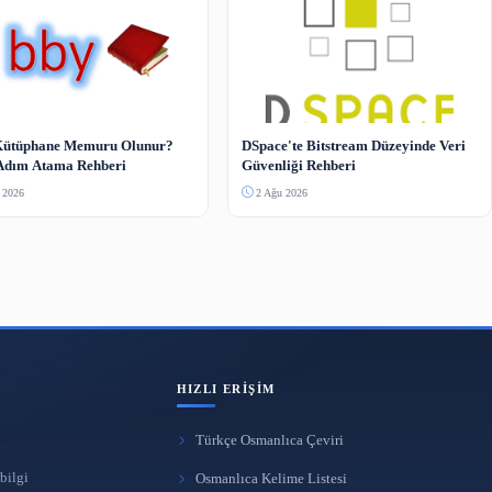
RDA Standardında FRBR Modeli ve
Dünyanın En Mo
Kataloglama Dönüşümü
Oodi ve Bilgi Y
3 Ağu 2026
2 Ağu 2026