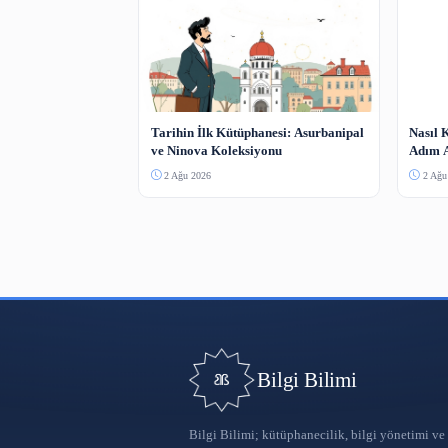
Koha SIP2 ve RFID Entegrasyonu
Yapılandırma Rehberi
4 Ağu 2026