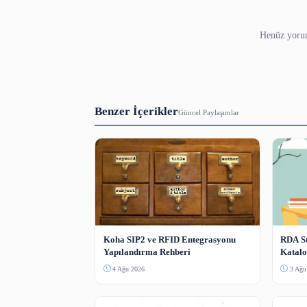
Bot koruması — resimdeki sayıyı yazın.
Yorum Gönder
Benzer İçerikler
Güncel Paylaşımlar