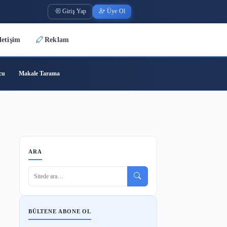
Giriş Yap
Üye O
Üyeler
İletişim
Reklam
ode
Barkod Oluşturucu
Makale Tarama
anesi
ARA