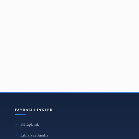
dern Kütüphanesi:
önetimi