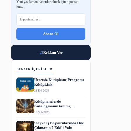
BÜLTENE ABONE OL
Yeni yazılardan haberdar olmak için e-p
bırak.
Abone Ol
İLİŞKİSİNİ ANLATAN
Reklam Ver
BENZER İÇERIKLER
Ücretsiz Kütüphane P
KütüpLink
21 Eki 2025