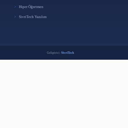
ream Düzeyinde Veri
ri
FAYDALI LINKLER
KütüpLink
i
Libralyze Analiz
k
Hiper Öğretmen