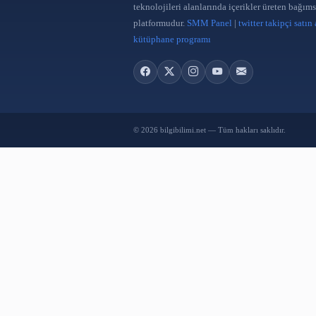
Tarihin İlk Kütüphanesi: Asurbanipal
ve Ninova Koleksiyonu
2 Ağu 2026
Bilgi Bilimi
Bilgi Bilimi; kütüphanecilik, bilgi
teknolojileri alanlarında içerikler 
platformudur.
SMM Panel
|
twitter 