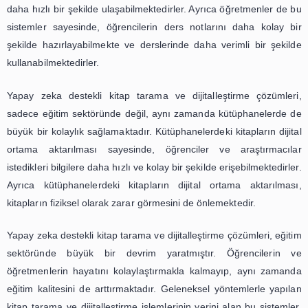
dijital ortama aktarmaktadır.
Bunun yanı sıra, yapay zeka destekli kitap tarama ve dijit
çözümleri, kitapların dijital ortama aktarılmasının y
metinlerin de dijitalleştirilmesini sağlamaktadır. Ya
taranan kitap sayfalarındaki yazıları tanıyarak, met
getirmekte ve böylece kitapların dijital ortamda okunab
gelmesini sağlamaktadır. Bu sayede, kitapların dijita
arşivlenmesi ve erişilebilir olması sağlanmaktadır.
Yapay zeka destekli kitap tarama ve dijitalleştirme ç
sadece kitapların dijital ortama aktarılması ve arş
konusunda değil, aynı zamanda okuma alışkanlıklar
değiştirmektedir. Günümüzde, birçok insanın kit
alışkanlığı azalmıştır. Ancak, yapay zeka sayesinde kitapl