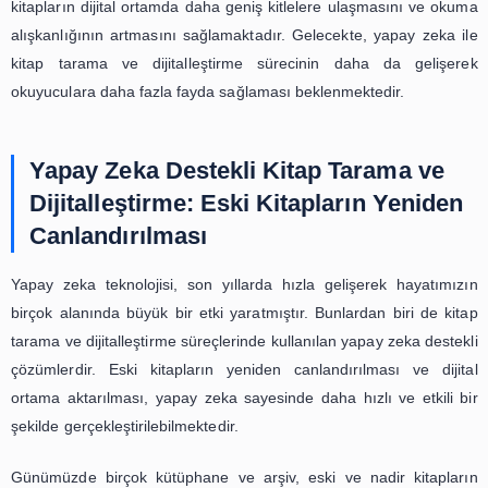
gerçekleşir. Geleneksel yöntemlerde insan hatalarından
yanlış taramalar ve yazı hataları sıkça görülürken, y
sayesinde bu hataların önüne geçilmektedir. Bu da oku
daha doğru ve güvenilir bir okuma deneyimi yaşamasını sa
Yapay zeka ile kitap tarama ve dijitalleştirme süre
kitapların dijital ortama aktarılmasıyla sınırlı değildir. Ayn
kitapların içeriklerinin de analiz edilmesini sağlar. B
okuyucuların aradıkları konulara daha hızlı ve kolay bi
ulaşmaları mümkün olur. Örneğin, bir kitapta geçe
kelimelerin ve konuların belirlenmesi, okuyucuların ki
verimli bir şekilde okumalarını sağlar.
Yapay zeka ile kitap tarama ve dijitalleştirme süreci ayn
kitapların daha interaktif hale gelmesini de sağlar. Özellik