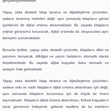
Dijitalleştirme: Eski Kitapların Ye
Canlandırılması
Yapay zeka teknolojisi, son yıllarda hızla gelişerek ha
birçok alanında büyük bir etki yaratmıştır. Bunlardan bir
tarama ve dijitalleştirme süreçlerinde kullanılan yapay zek
çözümlerdir. Eski kitapların yeniden canlandırılması v
ortama aktarılması, yapay zeka sayesinde daha hızlı ve e
şekilde gerçekleştirilebilmektedir.
Günümüzde birçok kütüphane ve arşiv, eski ve nadir k
korunması ve dijital ortama aktarılması konusunda b
zorlukla karşı karşıyadır. Bu süreçler, uzun zaman
gerektirmekte ve insan hatalarına açık olmaktadır. An