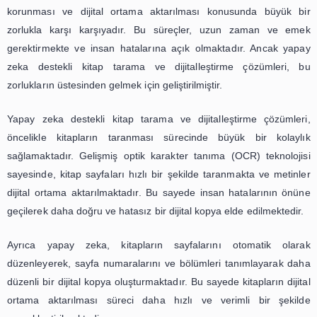
formatında yayınlanan kitaplarda, yapay zeka s
okuyucuların kitap içinde arama yapması, notlar alması
kitap içindeki bağlantılar aracılığıyla farklı kaynaklara
mümkün olur. Bu da okuma deneyimini daha zengin ve et
bir hale getirir.
Yapay zeka ile kitap tarama ve dijitalleştirme süre
deneyimimizi oldukça olumlu yönde etkilemektedir. Hızl
hatasız ve interaktif bir okuma deneyimi sunan bu ç
kitapların dijital ortamda daha geniş kitlelere ulaşmasın
alışkanlığının artmasını sağlamaktadır. Gelecekte, yapay
kitap tarama ve dijitalleştirme sürecinin daha da g
okuyuculara daha fazla fayda sağlaması beklenmektedir.
Yapay Zeka Destekli Kitap Tarama