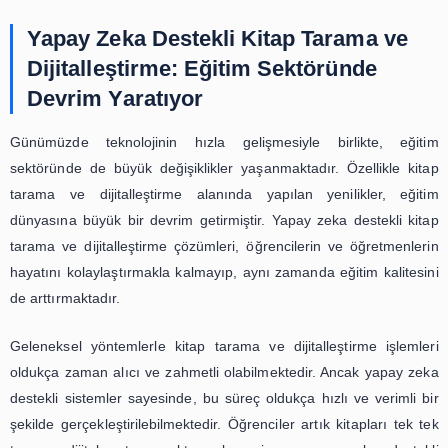
getirdiği bu yenilikler, gelecekte daha da gelişerek k
dijitalleştirilmesi sürecini daha da kolaylaştıracaktır.
Yapay Zeka ile Kitap Tarama ve
Dijitalleştirme: Okuma Alışkanlıkla
Nasıl Değiştiriyor?
Günümüzde teknolojinin hızla gelişmesi, hayatımızın her
büyük değişiklikler yaratmıştır. Özellikle de bilgi
konusunda büyük bir devrim yaşanmıştır. Kitaplar, insanlık
en önemli bilgi kaynaklarından biri olmuştur. Ancak, k
fiziksel olarak taşınması ve saklanması konusunda bazı 
yaşanmaktadır. Bu sorunun çözümü için geliştirilen y
destekli kitap tarama ve dijitalleştirme çözümler