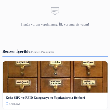
Dijitalleştirme: Kültürel Mirasın
Korunmasında Önemli Bir Rol Oy
Yapay zeka teknolojisi, son yıllarda hızla gelişerek ha
birçok alanında önemli bir rol oynamaya başladı. Bunlarda
kitap tarama ve dijitalleştirme süreçlerinde kullanı
Geleneksel yöntemlerle yapılan kitap tarama ve dijita
işlemleri oldukça zaman alıcı ve maliyetli olabilmekted
yapay zeka destekli çözümler, bu süreçleri daha hızlı, v
ekonomik hale getirmektedir.
Yapay zeka ile kitap tarama ve dijitalleştirme, kültüre
korunmasında önemli bir rol oynamaktadır. Özellikle eski
kitapların korunması ve erişilebilir hale getirilmesi açısı
bir önem taşımaktadır. Geleneksel yöntemlerle yapıl