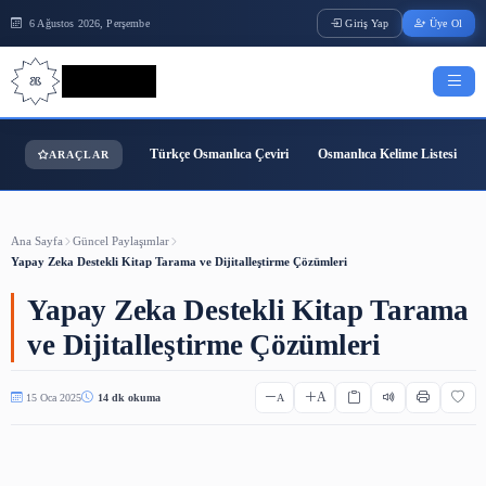
6 Ağustos 2026, Perşembe
Giriş Yap
Bilgi Bilimi
Türkçe Osmanlıca Çeviri
Osmanlıca Kelime
ARAÇLAR
Ana Sayfa
Güncel Paylaşımlar
Yapay Zeka Destekli Kitap Tarama ve Dijitalleştirme Çözümleri
Yapay Zeka Destekli Kitap T
ve Dijitalleştirme Çözümleri
A
15 Oca 2025
14 dk okuma
A