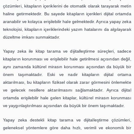
oldukça zaman alıcı ve zahmetli olabilmektedir. Ancak y
destekli sistemler sayesinde, bu süreç oldukça hızlı ve v
şekilde gerçekleştirilebilmektedir. Öğrenciler artık kitapla
tarayıp dijital ortama aktarmak yerine, yapay zeka 
tarayıcılar sayesinde bu işlemi çok daha kıs
yapabilmektedirler. Böylece daha fazla zaman kazanı
eğitim faaliyetlerine daha fazla odaklanabilmektedirler.
Yapay zeka destekli kitap tarama ve dijitalleştirme 
sadece zaman tasarrufu sağlamakla kalmamaktadır. Ayn
bu sistemler, kitapların dijital ortama aktarılması 
oluşabilecek hataları da en aza indirmektedir. Ge
yöntemlerde, kitapların taranması sırasında sayfaların e
hatalı taranması gibi sorunlar yaşanabilmektedir. Ancak y
destekli sistemler, sayfaları otomatik olarak algılayıp