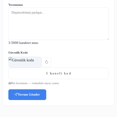
istedikleri bilgilere daha hızlı ve kolay bir şekilde erişebilme
Ayrıca kütüphanelerdeki kitapların dijital ortama akt
kitapların fiziksel olarak zarar görmesini de önlemektedir.
Yapay zeka destekli kitap tarama ve dijitalleştirme çözümle
sektöründe büyük bir devrim yaratmıştır. Öğrenci
öğretmenlerin hayatını kolaylaştırmakla kalmayıp, ayn
eğitim kalitesini de arttırmaktadır. Geleneksel yöntemler
kitap tarama ve dijitalleştirme işlemlerinin yerini alan bu 
eğitim dünyasına büyük bir katkı sağlamaktadır. Gelece
zeka destekli sistemlerin daha da gelişerek, eğitim s
daha fazla kullanılması beklenmektedir.
Yapay Zeka ile Kitap Tarama ve