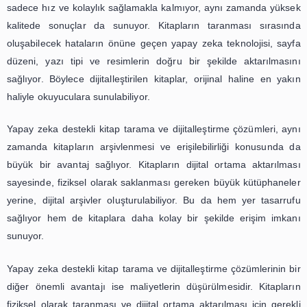
edilmesinde büyük bir rol oynamaktadır. Bu sayede, k
içeriklerindeki önemli kelimeler, konular ve bağlantıl
edilebilmekte ve bu bilgiler kütüphanelerin dijital arşivle
kolay erişilebilir hale getirilmektedir. Böylece, araştır
öğrenciler, istedikleri konulara daha hızlı ve doğru bi
erişebilmektedir.
Yapay zeka destekli kitap tarama ve dijitalleştirme çözüm
zamanda kütüphanelerin dijital arşivlerinin daha geniş 
ulaşmasını da sağlamaktadır. Geleneksel yöntemlerle yapı
tarama ve dijitalleştirme işlemleri, sadece birkaç
dijitalleştirilmesine olanak sağlayabilmekteyken, y
teknolojisi sayesinde binlerce kitap hızlı bir
dijitalleştirilebilmektedir. Bu da, kütüphanelerin dijital ar