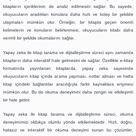
Öncelikle, yapay zeka ile kitap tarama ve dijitalleştir
oldukça hızlı ve etkili bir şekilde gerçekleşir. Ge
yöntemlerle kitapların dijital ortama aktarılması günl
haftalar sürebilirken, yapay zeka sayesinde bu süreç sade
saat içinde tamamlanabilmektedir. Bu da kitapların daha 
şekilde dijital ortamda okunabilir hale gelmesini sağlamakt
Yapay zeka, kitap tarama ve dijitalleştirme sürecinde opti
tanıma (OCR) teknolojisini kullanır. Bu teknoloji sayesin
sayfalarındaki yazılar taranarak dijital ortama aktarılı
sonra düzenlenerek okunabilir hale getirilir. Bu sayede, 
dijital ortamda okunması daha kolay ve rahat bir hale gelir
Bununla birlikte, yapay zeka ile kitap tarama ve dijitalleşti
sadece hızlı değil, aynı zamanda da doğru ve hatasız bi