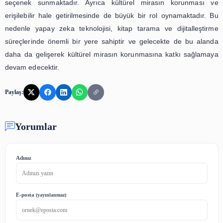
işlemini gerçekleştirerek, bu tür hataların önüne geçmekted
Bununla birlikte, yapay zeka destekli kitap tarama ve dijit
çözümleri, kitapların dijital ortama aktarılmasının y
içeriklerinin de taranmasını sağlamaktadır. Bu sayede öğ
kitapların içeriklerine kolayca erişebilmekte ve aradıkları
daha hızlı bir şekilde ulaşabilmektedirler. Ayrıca öğretme
sistemler sayesinde, öğrencilerin ders notlarını daha 
şekilde hazırlayabilmekte ve derslerinde daha verimli bi
kullanabilmektedirler.
Yapay zeka destekli kitap tarama ve dijitalleştirme ç
sadece eğitim sektöründe değil, aynı zamanda kütüphan
büyük bir kolaylık sağlamaktadır. Kütüphanelerdeki kitaplar
ortama aktarılması sayesinde, öğrenciler ve araştı