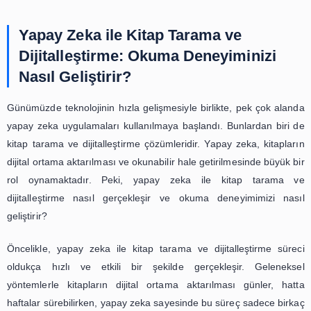
değil, aynı zamanda eğitim ve araştırma alanlarında da 
öneme sahiptir. Özellikle, üniversitelerde ve kütüp
kullanılan bu çözümler, öğrencilerin ve araştırmacıların 
daha hızlı ve kolay bir şekilde erişmelerini sağlamaktadı
kitapların dijital ortamda saklanması, fiziksel olarak büyük
ihtiyaç duyulmadan, binlerce kitabın aynı anda erişilebili
sağlamaktadır.
Yapay zeka destekli kitap tarama ve dijitalleştirme ç
kitapların dijital dünyaya entegrasyonunu sağlayarak
korunmasını ve kullanılmasını kolaylaştırmıştır. Bu 
geleneksel yöntemlere göre daha hızlı, verimli ve eko
seçenek sunmaktadır. Gelecekte, yapay zeka teknolojis
da gelişmesiyle birlikte, kitapların dijitalleştirilmesi ve erişi