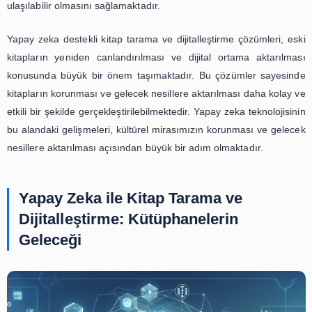
zeka destekli kitap tarama ve dijitalleştirme çözüm
zorlukların üstesinden gelmek için geliştirilmiştir.
Yapay zeka destekli kitap tarama ve dijitalleştirme ç
öncelikle kitapların taranması sürecinde büyük bir 
sağlamaktadır. Gelişmiş optik karakter tanıma (OCR) te
sayesinde, kitap sayfaları hızlı bir şekilde taranmakta v
dijital ortama aktarılmaktadır. Bu sayede insan hataları
geçilerek daha doğru ve hatasız bir dijital kopya elde edilm
Ayrıca yapay zeka, kitapların sayfalarını otomati
düzenleyerek, sayfa numaralarını ve bölümleri tanımlay
düzenli bir dijital kopya oluşturmaktadır. Bu sayede kitaplar
ortama aktarılması süreci daha hızlı ve verimli bir
gerçekleştirilmektedir.