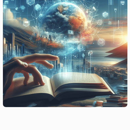
Yapay zeka destekli kitap tarama ve dijitalleştirme ç
sadece taranmış metinleri değil, aynı zamanda kitaplar
içeriklerini de dijital ortama aktarmaktadır. Bu sayede k
orijinal görünümü korunarak, dijital ortamda da okuyucu
deneyimi sunulmaktadır.
Bununla birlikte, yapay zeka destekli çözümler, kitapların
yazımını tanıyarak, dilbilgisi ve yazım hatalarını otomat
düzeltmektedir. Bu sayede dijital kopyalar daha oku
anlaşılır hale gelmektedir.
Yapay zeka destekli kitap tarama ve dijitalleştirme ç
sadece eski ve nadir kitapların dijital ortama aktarılması i
aynı zamanda kitapların korunması için de büyük 