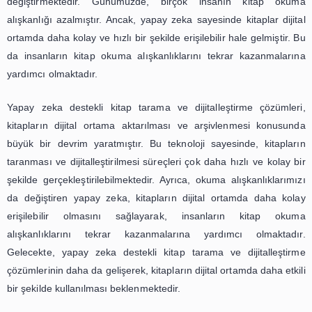
sağlıyor hem de kitaplara daha kolay bir şekilde eriş
sunuyor.
Yapay zeka destekli kitap tarama ve dijitalleştirme çözüml
diğer önemli avantajı ise maliyetlerin düşürülmesidir. K
fiziksel olarak taranması ve dijital ortama aktarılması iç
olan ekipman ve personel maliyetleri, yapay zeka te
sayesinde önemli ölçüde azalıyor. Bu da yazarlar ve yayıne
büyük bir tasarruf sağlıyor.
Yapay zeka destekli kitap tarama ve dijitalleştirme ç
yazarların ve yayınevlerinin işlerini büyük ölçüde kolayl
Hız, kalite, erişilebilirlik ve maliyet avantajları sayesinde, 
dijital ortama aktarılması süreci daha verimli ve etkili b
gerçekleştirilebiliyor. Yapay zeka teknolojisinin kitap 