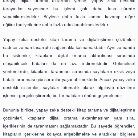
alışkanlıklarımızı kökten değiştirmektedir.
Yapay zeka, insan zekasını taklit eden ve onun gibi düşün
teknolojidir. Son yıllarda yapılan geliştirmeler sayesin
zeka artık kitap tarama ve dijitalleştirme süreçle
kullanılmaktadır. Bu sayede, kitapların dijital ortama akta
arşivlenmesi çok daha hızlı ve kolay bir 
gerçekleştirilebilmektedir.
Yapay zeka destekli kitap tarama ve dijitalleştirme ç
öncelikle kitapların taranması sürecinde büyük bir 
sağlamaktadır. Geleneksel yöntemlerle kitapların taranmas
hatta günler sürebilirken, yapay zeka sayesinde bu sü
birkaç dakikaya düşmektedir. Yapay zeka, kitap sayfaların
sayfa kenarlarını ve yazıları algılayarak, hızlı ve hatasız b