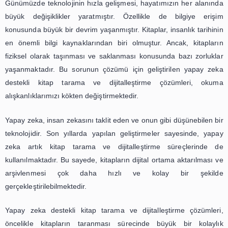
Yayınevlerinin İşlerini Kolaylaştırı
Yapay zeka teknolojisi, son yıllarda hızla gelişerek ha
birçok alanında büyük kolaylıklar sağlamaya başladı. Bunl
de kitap tarama ve dijitalleştirme süreçlerinde kullanı
zeka destekli çözümlerdir. Yazarlar ve yayınevleri için büy
olan kitap tarama ve dijitalleştirme işlemleri, artık y
sayesinde daha hızlı ve kolay bir şekilde gerçekleştirilebiliy
Yapay zeka destekli kitap tarama ve dijitalleştirme ç
öncelikle kitapların fiziksel olarak taranmasını gerekt
yöntemlerin yerine geçiyor. Bu sayede, kitapların sayfaları
tarayarak dijital ortama aktarmak yerine, yapay zeka te
sayesinde kitaplar daha hızlı ve hatasız bir şekilde taranab
da yazarların ve yayınevlerinin zaman ve emek kaybı