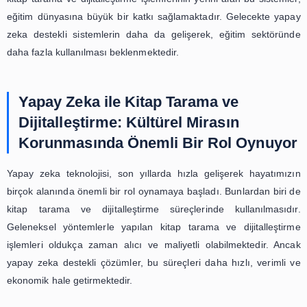
ortamda daha kolay ve hızlı bir şekilde erişilebilir hale gel
da insanların kitap okuma alışkanlıklarını tekrar kaza
yardımcı olmaktadır.
Yapay zeka destekli kitap tarama ve dijitalleştirme ç
kitapların dijital ortama aktarılması ve arşivlenmesi 
büyük bir devrim yaratmıştır. Bu teknoloji sayesinde, k
taranması ve dijitalleştirilmesi süreçleri çok daha hızlı ve
şekilde gerçekleştirilebilmektedir. Ayrıca, okuma alışkanl
da değiştiren yapay zeka, kitapların dijital ortamda d
erişilebilir olmasını sağlayarak, insanların kit
alışkanlıklarını tekrar kazanmalarına yardımcı olm
Gelecekte, yapay zeka destekli kitap tarama ve dijita
çözümlerinin daha da gelişerek, kitapların dijital ortamda d
bir şekilde kullanılması beklenmektedir.