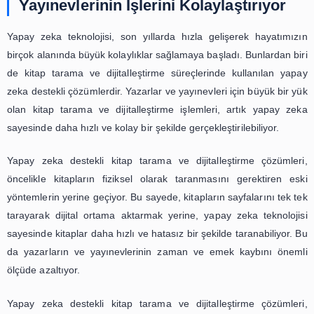
kütüphaneler için gelecekte büyük bir önem taşıyacaktır.
Geleneksel yöntemlerle yapılan kitap tarama ve dijita
işlemleri, bir kitabın sayfalarının tek tek taranması ve ard
edilen görüntülerin düzenlenmesi ve metin haline getiril
aşamalardan oluşmaktadır. Bu süreç, uzun bir zaman a
insan hatası riski taşımaktadır. Ancak yapay zeka teknol
süreci büyük ölçüde kolaylaştırmaktadır. Yapay zeka deste
tarama ve dijitalleştirme çözümleri, kitap sayfalarını otoma
tarayarak görüntüleri düzenlemekte ve metin haline getir
Böylece, insan hatası riski ortadan kalkmakta ve süreç d
ve doğru bir şekilde tamamlanmaktadır.
Yapay zeka teknolojisi, sadece kitap tarama ve dijita
süreçlerinde değil, aynı zamanda kitapların içeriklerinin