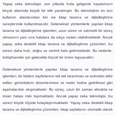
taşımaktadır. Kitapların dijital ortama aktarılması, fiziksel 
zarar görmesini önleyerek, gelecek nesillere de bu 
ulaşılabilir olmasını sağlamaktadır.
Yapay zeka destekli kitap tarama ve dijitalleştirme çözüm
kitapların yeniden canlandırılması ve dijital ortama ak
konusunda büyük bir önem taşımaktadır. Bu çözümler 
kitapların korunması ve gelecek nesillere aktarılması dah
etkili bir şekilde gerçekleştirilebilmektedir. Yapay zeka tekn
bu alandaki gelişmeleri, kültürel mirasımızın korunması v
nesillere aktarılması açısından büyük bir adım olmaktadır.
Yapay Zeka ile Kitap Tarama ve
Dijitalleştirme: Kütüphanelerin