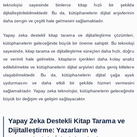
Yapay zeka teknolojisi, son yıllarda hızla gelişerek ha
birçok alanında büyük bir etki yaratmıştır. Bu teknolojin
kullanım alanlarından biri ise kitap tarama ve dijita
süreçlerinde kullanılmasıdır. Geleneksel yöntemlerle yapı
tarama ve dijitalleştirme işlemleri, uzun süren ve zahmetli
olmasının yanı sıra hatalara da sıkça neden olabilmekted
yapay zeka destekli kitap tarama ve dijitalleştirme çözü
süreci daha hızlı, doğru ve verimli hale getirmektedir. B