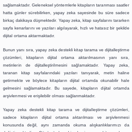
ölçüde azaltıyor.
Yapay zeka destekli kitap tarama ve dijitalleştirme ç
sadece hız ve kolaylık sağlamakla kalmıyor, aynı zaman
kalitede sonuçlar da sunuyor. Kitapların taranması 
oluşabilecek hataların önüne geçen yapay zeka teknoloji
düzeni, yazı tipi ve resimlerin doğru bir şekilde akta
sağlıyor. Böylece dijitalleştirilen kitaplar, orijinal halin
haliyle okuyuculara sunulabiliyor.
Yapay zeka destekli kitap tarama ve dijitalleştirme çözüm
zamanda kitapların arşivlenmesi ve erişilebilirliği kon
büyük bir avantaj sağlıyor. Kitapların dijital ortama ak
sayesinde, fiziksel olarak saklanması gereken büyük küt
yerine, dijital arşivler oluşturulabiliyor. Bu da hem yer