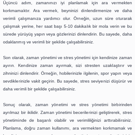
da içerir. Kendimize zaman ayırmak, stresimizi 
motivasyonumuzu arttırır ve bizi daha verimli hale ge
nedenle, zaman yönetimi stratejilerini uygularken, k
zaman ayırmayı da ihmal etmemeliyiz.
Sonuç olarak, zaman yönetimi stratejileri, hem iş he
hayatımızda başarıya ulaşmamıza yardımcı olabilir. Hede
belirlemek, zamanı doğru şekilde kullanmak, zamanı doğr
değerlendirmek ve kendimize zaman ayırmak, zaman 
stratejilerinin temel unsurlarıdır. Bu stratejileri uyg
zamanımızı daha verimli kullanabilir ve başarıya ulaş
Unutmayalım ki, zaman yönetimi, başarının anahtarıdır.
Zaman Yönetimi ve Stres Yönetim