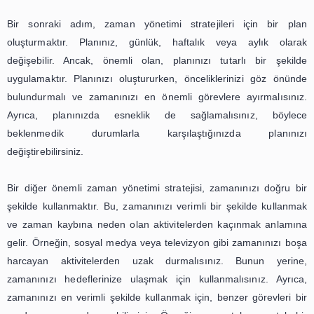
planlamak, önceliklere göre işleri sıralamak, zaman hırsı
kaçınmak ve dinlenmeye önem vermek, zaman yönetimi a
oldukça önemlidir. Bu stratejileri uygulayarak, zamanı
verimli bir şekilde kullanabilir ve işlerimizi tamamlamak 
fazla zamanımız olabilir. Unutmayın, zaman yönetimi 
başarılı bir hayatın anahtarıdır.
Başarı İçin Zaman Yönetimi:
Önceliklerinizi Belirleyin ve
Hedeflerinize Ulaşın
Zaman yönetimi, günümüzün hızlı tempolu dünyasında 
olmak için hayati bir öneme sahiptir. Her gün, sadece 24
olduğu için, zamanımızı en iyi şekilde kullanmak ve hede