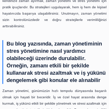
Verimliliği Arttırmak İçin İpuçları
Zaman yönetimi, günümüzün hızlı tempolu dünyasında 
olmak için hayati bir öneme sahiptir. Ancak, zaman 
sadece iş hayatında değil, kişisel hayatımızda da büyü
oynamaktadır. Zaman yönetimi becerilerini geliştirme
yönetiminde de büyük bir rol oynamaktadır. Bu nedenle, ve
arttırmak ve başarıya ulaşmak için zaman yönetimi strat
öğrenmek ve uygulamak önemlidir.
İlk olarak, zaman yönetimi ve stres yönetimi arasındaki b
bir göz atalım. Zaman yönetimi becerileri, işlerimizi daha v
şekilde yapmamıza yardımcı olurken, stres yönetimi bece
bizi stresli durumlarda sakin ve odaklanmış tutar. Bu
zaman yönetimi stratejileri aynı zamanda stres yönet