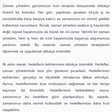
zamanda kontrol etmek veya toplantılarınızı bir arada 
gibi.
Bir başka önemli zaman yönetimi stratejisi de zamanınız
şekilde planlamaktır. Planlama, zamanınızı en iyi
kullanmanıza yardımcı olur ve sizi beklenmedik du
karşılaşmaktan korur. Planlama, ayrıca hedeflerinize ula
gereken zamanı belirlemenize de yardımcı olur. Bu
zamanınızı doğru bir şekilde ayırabilir ve hedeflerinize ul
gerekli adımları atabilirsiniz.
Son olarak, zaman yönetimi stratejileri için kendini
ayırmayı unutmayın. Zamanınızı sadece iş veya hedef
odaklanarak geçirmek, zaman yönetimi açısında
olmayabilir. Kendinize zaman ayırmak, stresinizi az