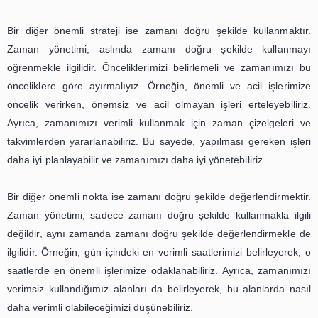
motivasyonunuzu arttırır. Bu sayede, daha verimli ve
olabilirsiniz.
Sonuç olarak, zaman yönetimi stratejileri, verimliliği art
başarıya ulaşmak için hayati bir öneme sahiptir. Önceli
belirleyin, bir plan oluşturun, zamanınızı doğru bir şekilde
iyi bir şekilde planlayın ve kendinize zaman ayırın. Bu st
doğru bir şekilde uyguladığınızda, zamanınızı en iyi
kullanabilir ve hedeflerinize ulaşabilirsiniz. Unutmay
yönetimi, başarının anahtarıdır.
Bu başlık altında, okuyuculara za
yönetiminin başarıya nasıl katkıda