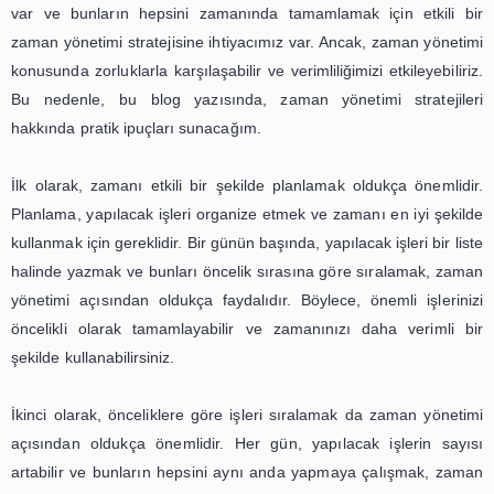
stratejileri uygulayarak, zamanınızı daha verimli bi
kullanabilir ve başarıya ulaşabilirsiniz. Unutmayın, zaman
becerileri herkes için öğrenilebilir ve geliştirilebilir.
Bu blog yazısında, okuyuculara z
yönetimi stratejileri hakkında prat
ipuçları sunulabilir. Örneğin, zama
etkili bir şekilde planlamak, önceli
göre işleri sıralamak ve zaman
hırsızlarından kaçınmak gibi konu
ele alınabilir
Zaman yönetimi, günümüzün hızlı tempolu dünyasında