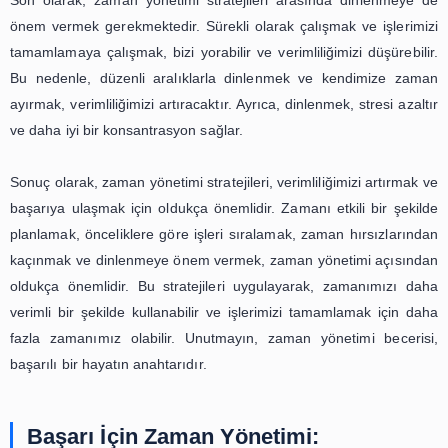
İkinci olarak, önceliklere göre işleri sıralamak da zaman
açısından oldukça önemlidir. Her gün, yapılacak işler
artabilir ve bunların hepsini aynı anda yapmaya çalışm
kaybına neden olabilir. Bu nedenle, öncelikli işleri beli
onları öncelik sırasına göre tamamlamak, zaman 
açısından oldukça önemlidir. Böylece, en önemli iş
tamamladıktan sonra diğer işlere geçebilir ve zamanı
verimli bir şekilde kullanabilirsiniz.
Üçüncü olarak, zaman hırsızlarından kaçınmak da zaman
stratejileri arasında yer almaktadır. Zaman hırsızları, z
boşa harcamamıza neden olan etkenlerdir. Örneğin
medya, e-postalar, telefon görüşmeleri gibi şeyler, z
çalabilir ve bizi işlerimizden uzaklaştırabilir. Bu neden