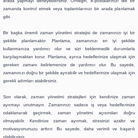
ulaşmak için doğru stratejileri uygulamamız gerekir. Anc
yönetimi sadece iş hayatında değil, kişisel hayatı
önemlidir. Bu nedenle, verimliliği arttırmak ve başarıya ul
zaman yönetimi stratejilerini doğru bir şekilde uygulamak ö
İlk adım, zaman yönetimi stratejileri için önceliklerinizi beli
Önceliklerinizi belirlemek, zamanınızı en önemli g
odaklanarak geçirmenize yardımcı olacaktır. Öncelik
belirlerken, hedeflerinizi ve uzun vadeli planlarınızı g
bulundurmalısınız. Bu sayede, zamanınızı hedefleriniz
için en verimli şekilde kullanabilirsiniz.
Bir sonraki adım, zaman yönetimi stratejileri için 
oluşturmaktır. Planınız, günlük, haftalık veya aylı
değişebilir. Ancak, önemli olan, planınızı tutarlı bi