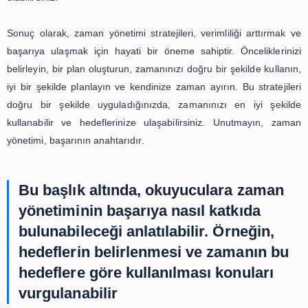
uygulamaktır. Planınızı oluştururken, önceliklerinizi g
bulundurmalı ve zamanınızı en önemli görevlere ayırm
Ayrıca, planınızda esneklik de sağlamalısınız,
beklenmedik durumlarla karşılaştığınızda pl
değiştirebilirsiniz.
Bir diğer önemli zaman yönetimi stratejisi, zamanınızı 
şekilde kullanmaktır. Bu, zamanınızı verimli bir şekilde 
ve zaman kaybına neden olan aktivitelerden kaçınmak 
gelir. Örneğin, sosyal medya veya televizyon gibi zamanı
harcayan aktivitelerden uzak durmalısınız. Bunun
zamanınızı hedeflerinize ulaşmak için kullanmalısınız
zamanınızı en verimli şekilde kullanmak için, benzer göre
arada yapmayı deneyebilirsiniz. Örneğin, e-postalarınız