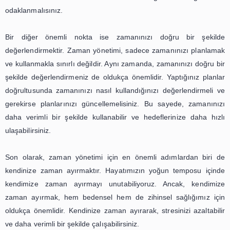
sürede tamamlamanıza yardımcı olabilir. Örneğin, işinizle 
toplantıya katılmadan önce, toplantıda ele alınacak 
önceden belirleyin ve böylece toplantıda daha verimli bi
zaman geçirebilirsiniz.
Bir başka önemli strateji ise zamanı takip etmekti
yönetimi, zamanı doğru kullanmak kadar, zamanı takip
önemlidir. Örneğin, bir işe başlamadan önce ne kad
harcayacağınızı tahmin edin ve buna göre planlam
Böylece, işlerinizi tamamlamak için gereken süreyi daha i
edebilir ve zamanınızı daha verimli bir şekilde kullanabilirsi
Son olarak, zaman yönetimi stratejileri arasında en öneml
biri de mola vermektir. Sürekli çalışmak, yorulmanıza
seviyenizin artmasına neden olabilir. Bu nedenle, düzenli a