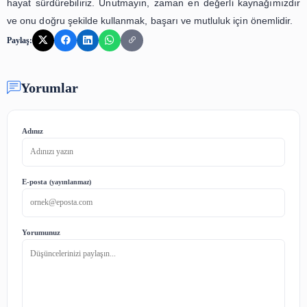
daha verimli bir şekilde kullanabilir ve hedeflerinize d
ulaşabilirsiniz.
Son olarak, zaman yönetimi için en önemli adımlardan
kendinize zaman ayırmaktır. Hayatımızın yoğun tempos
kendimize zaman ayırmayı unutabiliyoruz. Ancak, k
zaman ayırmak, hem bedensel hem de zihinsel sağlığı
oldukça önemlidir. Kendinize zaman ayırarak, stresinizi az
ve daha verimli bir şekilde çalışabilirsiniz.
Sonuç olarak, zaman yönetimi stratejileri hayatımızı dah
bir şekilde yönetmek ve verimliliğimizi arttırmak içi
önemlidir. Önceliklerinizi belirleyerek, zamanınızı doğru b
planlayarak, doğru bir şekilde kullanarak ve değerle
kendinize zaman ayırarak hayatınızı daha dengeli bir