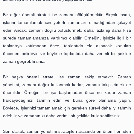
tamamlayabilirsiniz.
Üçüncü adım, zamanınızı iyi planlamak için ara v
korkmamaktır. Ara vermek, beyninizi dinlendirmenize
verimli çalışmanıza yardımcı olur. Örneğin, uzun süre
çalışmak yerine, her saat başı 5-10 dakikalık bir mola ve
sürede yürüyüş yapın veya gözlerinizi dinlendirin. Bu say
odaklanmış ve verimli bir şekilde çalışabilirsiniz.
Son olarak, zaman yönetimi ve stres yönetimi için kendin
ayırın. Kendinize zaman ayırmak, sizi stresten uzakla
zihninizi dinlendirir. Örneğin, hobilerinizle ilgilenin, spor 
sevdiklerinizle vakit geçirin. Bu sayede, stres seviyenizi 
daha verimli bir şekilde çalışabilirsiniz.