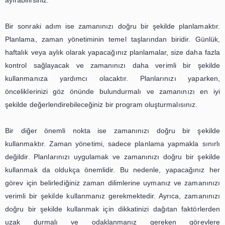
yardımcı olabilir. Örneğin, gününüzü planlamak ve yap
listenizi öncelik sırasına göre düzenlemek, işlerinizi dah
bir şekilde tamamlamanıza ve böylece stres se
düşürmenize yardımcı olabilir.
Bir sonraki adım, zaman yönetimi stratejileri ara
önemlilerinden biri olan zamanı doğru kullanmaktır. Z
etkili bir şekilde kullanmak için, önceliklerinizi belirley
göre planlama yapın. Örneğin, günün en verimli saatl
önemli ve zor işlerinizi yapın. Böylece, daha az önem
zaman ayırırken daha az stres yaşayabilirsiniz.
Bir diğer önemli strateji ise zamanı bölüştürmektir. Birç
işlerini tamamlamak için yeterli zamanları olmadığında
eder. Ancak, zamanı doğru bölüştürmek, daha fazla işi 