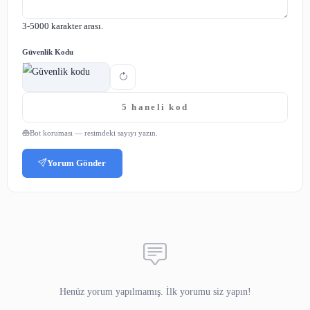
yönetebilir ve başarıya ulaşabilirsiniz. Unutmayın, zaman
sizin kontrolünüzdedir ve doğru stratejilerle hayatınızı da
bir şekilde yönetebilirsiniz.
Bu başlık altında, okuyuculara za
yönetiminin hayatlarını nasıl daha
dengeli bir hale getirebileceği
anlatılabilir. Örneğin, iş ve özel ha
arasında denge kurmak ve zamanı
doğru şekilde kullanarak daha faz
zaman yaratmak gibi konular
vurgulanabilir