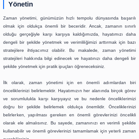
Örneğin, zamanı etkili bir şekilde
kullanarak stresi azaltmak ve iş 
dengelemek gibi konular ele alınab
Zaman yönetimi, günümüzün hızlı tempolu dünyasında 
olmak için hayati bir beceridir. İş ve özel hayat arası
kurmak, iş yükünü etkili bir şekilde yönetmek ve stresi aza
zaman yönetimi stratejileri oldukça önemlidir. Bu yazıda, v
ve başarıyı artırmak için kullanabileceğiniz pratik i
paylaşacağım.
İlk olarak, zaman yönetiminin stres yönetimine nasıl
olabileceğine bakalım. Zamanı etkili bir şekilde kull
yükünü dengelemek ve öncelikleri belirlemek, stresi 