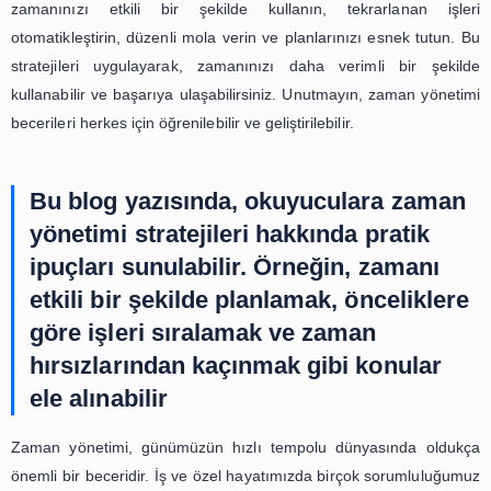
zamanınızı daha verimli bir şekilde kullanmak için düzen
mola vermeniz ve dinlenmeniz gerekir. Böylece, zihninizi d
ve daha verimli bir şekilde çalışmaya devam edebilirsiniz.
5. Esnek Olun ve Planlarınızı Ayarlayın
Her zaman planladığınız gibi gitmeyebilir. Bu nedenl
yönetimi stratejileri esnek olmayı gerektirir. Planlarınızı
ve önceliklerinizi yeniden belirlemek, beklenmedik duruml
çıkmanıza yardımcı olacaktır.
Sonuç olarak, zaman yönetimi stratejileri, verimliliği art
başarıya ulaşmak için oldukça önemlidir. Önceliklerinizi b
zamanınızı etkili bir şekilde kullanın, tekrarlana
otomatikleştirin, düzenli mola verin ve planlarınızı esnek