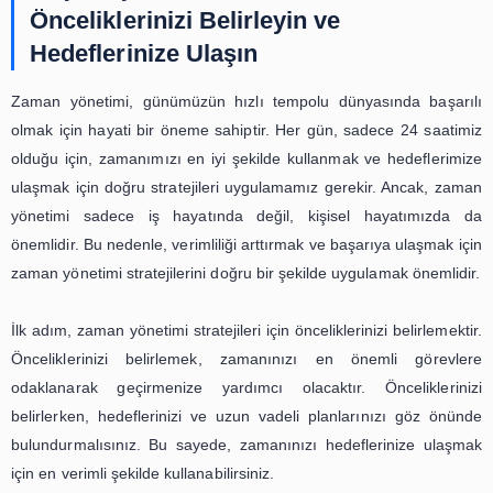
hırsızlarından kaçınmak için belirli zaman dilimlerin
medya ve e-postaları kontrol etmek, telefon görüşmele
tutmak gibi önlemler alabiliriz. Böylece, zamanımızı daha v
şekilde kullanabilir ve işlerimizi tamamlamak için d
zamanımız olabilir.
Son olarak, zaman yönetimi stratejileri arasında dinl
önem vermek gerekmektedir. Sürekli olarak çalışmak ve i
tamamlamaya çalışmak, bizi yorabilir ve verimliliğimizi dü
Bu nedenle, düzenli aralıklarla dinlenmek ve kendimi
ayırmak, verimliliğimizi artıracaktır. Ayrıca, dinlenmek, stre
ve daha iyi bir konsantrasyon sağlar.
Sonuç olarak, zaman yönetimi stratejileri, verimliliğimizi a
başarıya ulaşmak için oldukça önemlidir. Zamanı etkili bi