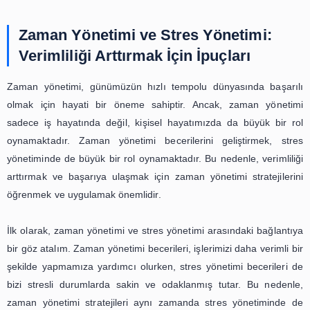
zaman yönetiminde bize yön gösteren pusuladır. Hedef
belirlerken, gerçekçi ve ölçülebilir olmalarına dikkat e
Ayrıca, hedeflerimizin bize motivasyon sağlaması ve biz
taşıması da önemlidir. Hedeflerimizi belirledikte
zamanımızı bu hedeflere göre planlamalıyız. Bu
zamanımızı daha verimli kullanabilir ve hedeflerimize d
ulaşabiliriz.
Bir diğer önemli strateji ise zamanı doğru şekilde kull
Zaman yönetimi, aslında zamanı doğru şekilde ku
öğrenmekle ilgilidir. Önceliklerimizi belirlemeli ve zama
önceliklere göre ayırmalıyız. Örneğin, önemli ve acil i
öncelik verirken, önemsiz ve acil olmayan işleri erteley
Ayrıca, zamanımızı verimli kullanmak için zaman çizel
takvimlerden yararlanabiliriz. Bu sayede, yapılması gerek