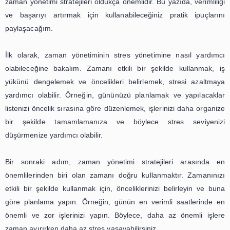
etkilidir.
İlk adım, zaman yönetimi için bir plan yapmaktır. Planla
yönetiminin temelidir. Günlük, haftalık veya aylık olarak 
işleri listeleyin ve öncelik sırasına göre düzenleyin. B
önemli işleri önceliklendirerek zamanınızı daha
kullanabilirsiniz. Ayrıca, planınızı yaparken gerçekçi ol
gösterin. Aşırı yüklenmek, sizi strese sokabilir 
yönetiminizi olumsuz etkileyebilir.
İkinci adım, zamanınızı doğru bir şekilde kullanmaktır. Ör
başlamadan önce sosyal medya veya e-postalarınızı kont
yerine, önemli işlere odaklanın. Ayrıca, işlerinizi tamaml
belirli bir süre ayırın ve bu süreyi aşmamaya çalışın. B
zamanınızı daha verimli kullanabilir ve işlerinizi d