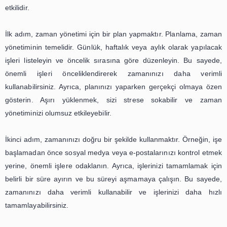
daha iyi planlayabilir ve zamanımızı daha iyi yönetebiliriz.
Bir diğer önemli nokta ise zamanı doğru şekilde değerlend
Zaman yönetimi, sadece zamanı doğru şekilde kullanmak
değildir, aynı zamanda zamanı doğru şekilde değerlendi
ilgilidir. Örneğin, gün içindeki en verimli saatlerimizi belir
saatlerde en önemli işlerimize odaklanabiliriz. Ayrıca, z
verimsiz kullandığımız alanları da belirleyerek, bu alanla
daha verimli olabileceğimizi düşünebiliriz.
Son olarak, zaman yönetimi stratejilerini uygularken, 
zaman ayırmayı da unutmamalıyız. Zaman yönetimi
işlerimizi daha iyi planlamak ve zamanımızı daha
kullanmakla ilgili değildir, aynı zamanda kendimize zaman