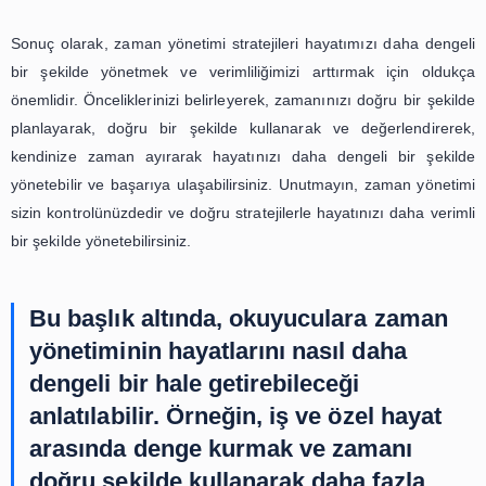
kısa molalar vermek, zihninizi dinlendirmenize ve daha ve
şekilde çalışmanıza yardımcı olabilir.
Sonuç olarak, zaman yönetimi stratejileri, verimliliği ve
artırmak için oldukça önemlidir. Zamanı etkili bir şekilde 
stresi azaltmak ve iş yükünü dengelemek için bu stra
uygulayarak, hem iş hem de özel hayatınızda daha 
olabilirsiniz. Unutmayın, zaman yönetimi bir beceridir 
yaparak geliştirebilirsiniz. Bu nedenle, bu stratejile
hayatınıza uygulayarak zaman yönetimi becerilerinizi gel
deneyin.
Zaman Yönetimi ve Öncelikler: