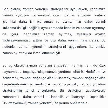
bulunabileceği anlatılabilir. Örneği
hedeflerin belirlenmesi ve zamanı
hedeflere göre kullanılması konula
vurgulanabilir
Zaman yönetimi, günümüzün hızlı tempolu dünyasında
önemli bir konudur. Her gün, yapılması gereken birç
sorumlulukla karşı karşıya kalırız ve zamanımızı en veriml
kullanmak zorundayız. Ancak, zaman yönetimi sadece iş 
değil, kişisel hayatımızda da büyük bir rol oynar. Verimli
yönetimi, hem iş hem de özel hayatımızda başarıya ul
yardımcı olabilir. Bu nedenle, zaman yönetimi strate
öğrenmek ve uygulamak oldukça önemlidir.
İlk adım olarak, hedeflerin belirlenmesi oldukça önemlidir.