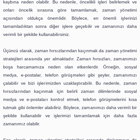
önemli bir beceridir. İş ve özel hayatımızda birçok sorum
var ve bunların hepsini zamanında tamamlamak için et
zaman yönetimi stratejisine ihtiyacımız var. Ancak, zaman
konusunda zorluklarla karşılaşabilir ve verimliliğimizi etkile
Bu nedenle, bu blog yazısında, zaman yönetimi stra
hakkında pratik ipuçları sunacağım.
İlk olarak, zamanı etkili bir şekilde planlamak oldukça ö
Planlama, yapılacak işleri organize etmek ve zamanı en iy
kullanmak için gereklidir. Bir günün başında, yapılacak işleri
halinde yazmak ve bunları öncelik sırasına göre sıralam
yönetimi açısından oldukça faydalıdır. Böylece, önemli i
öncelikli olarak tamamlayabilir ve zamanınızı daha ve
şekilde kullanabilirsiniz.