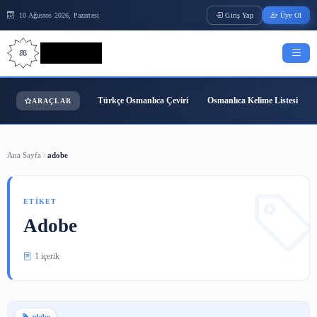
10 Ağustos 2026, Pazartesi
Giriş Yap
Bilgi Bilimi
Türkçe Osmanlıca Çeviri
Osmanlıca Kelime
ARAÇLAR
Ana Sayfa
adobe
ETIKET
Adobe
1 içerik