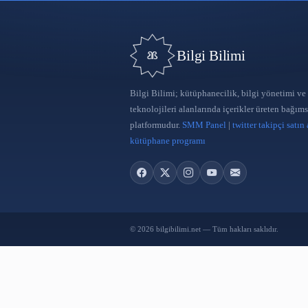
Bilgi Bilimi
Bilgi Bilimi; kütüphanecilik, bilgi
teknolojileri alanlarında içerikler 
platformudur.
SMM Panel
|
twitter 
kütüphane programı