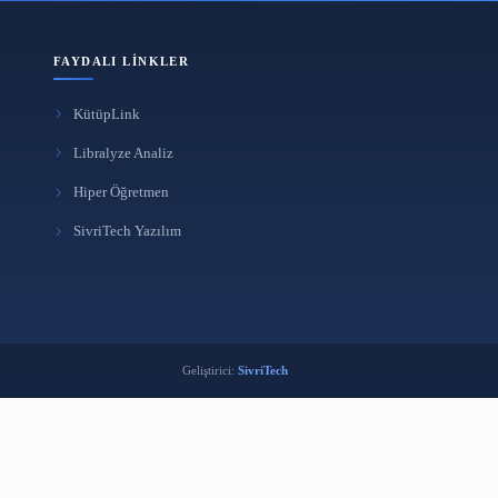
FAYDALI LINKLER
KütüpLink
i
Libralyze Analiz
k
Hiper Öğretmen
ma Aracı
SivriTech Yazılım