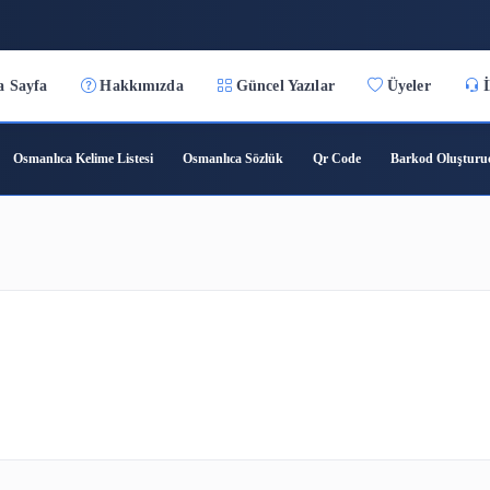
9:11:53
Ana Sayfa
Hakkımızda
Güncel Yazılar
ıca Çeviri
Osmanlıca Kelime Listesi
Osmanlıca Sözlük
Qr C
şim