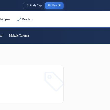
Giriş Yap
Üye O
Üyeler
İletişim
Reklam
ode
Barkod Oluşturucu
Makale Tarama