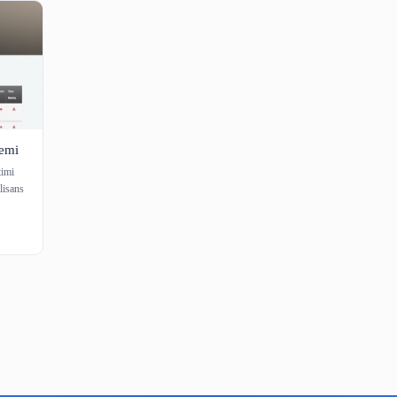
Arşiv) Sistemi
ve belge yönetimi
kadaşlarımın lisans