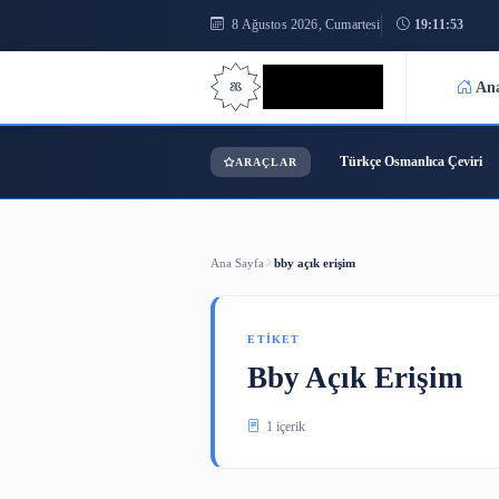
8 Ağustos 2026, Cumartesi
1
Bilgi Bilimi
Türkçe Osmanl
ARAÇLAR
Ana Sayfa
bby açık erişim
ETIKET
Bby Açık Eri