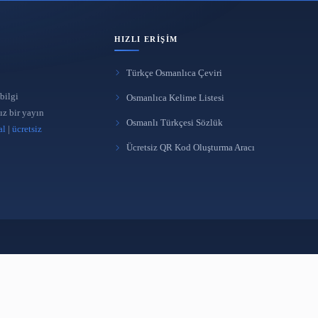
HIZLI ERIŞIM
Türkçe Osmanlıca Çeviri
 yönetimi ve bilgi
Osmanlıca Kelime Listes
üreten bağımsız bir yayın
Osmanlı Türkçesi Sözlü
takipçi satın al
|
ücretsiz
Ücretsiz QR Kod Oluştur