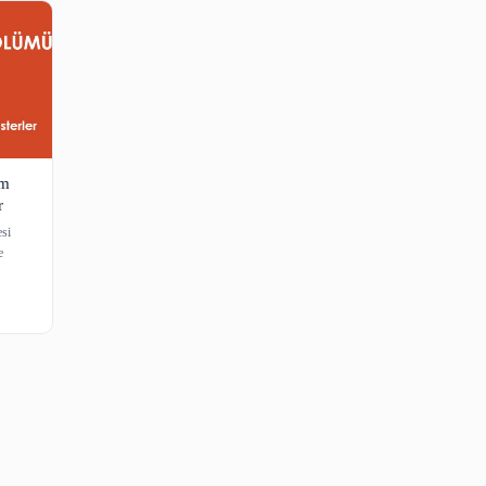
Sözlü Sunum
ve Posterler
ğrenci Kongresi
 Bilgi ve Belge