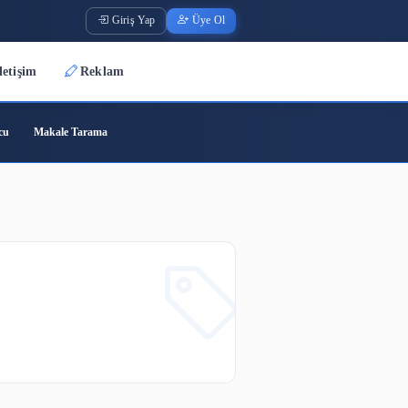
Giriş Yap
Üye O
Üyeler
İletişim
Reklam
ode
Barkod Oluşturucu
Makale Tarama