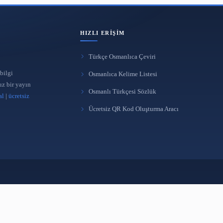
HIZLI ERIŞIM
Türkçe Osmanlıca Çeviri
 yönetimi ve bilgi
Osmanlıca Kelime Listes
üreten bağımsız bir yayın
Osmanlı Türkçesi Sözlü
takipçi satın al
|
ücretsiz
Ücretsiz QR Kod Oluştur