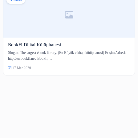
bookfı
BookFI Dijital Kütüphanesi
Slogan: The largest ebook library. (En Büyük e kitap kütüphanesi) Erişim A
http://en.bookfi.net/ Bookfi,…
17 Mar 2020