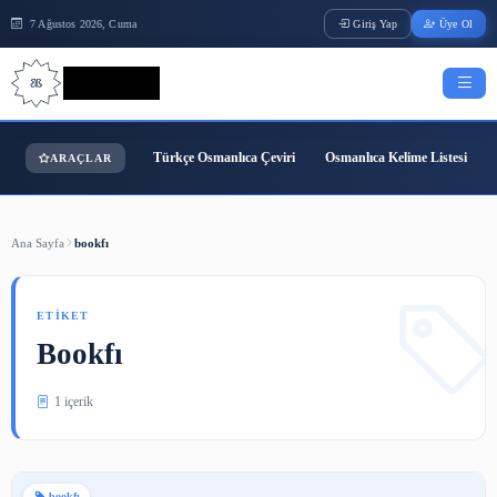
7 Ağustos 2026, Cuma
Giriş Yap
Bilgi Bilimi
Türkçe Osmanlıca Çeviri
Osmanlıca Kelime
ARAÇLAR
Ana Sayfa
bookfı
ETIKET
Bookfı
1 içerik