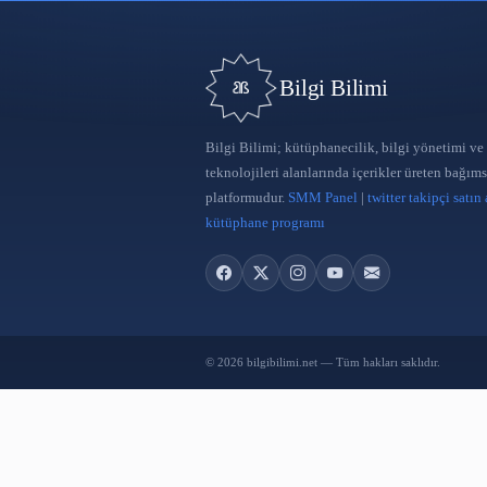
Bilgi Bilimi
Bilgi Bilimi; kütüphanecilik, bilgi
teknolojileri alanlarında içerikler 
platformudur.
SMM Panel
|
twitter 
kütüphane programı