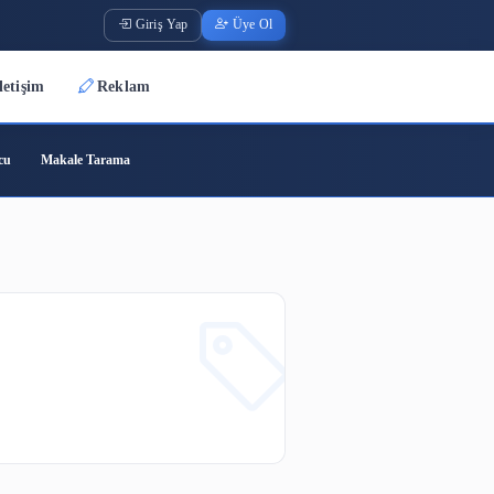
Giriş Yap
Üye O
Üyeler
İletişim
Reklam
ode
Barkod Oluşturucu
Makale Tarama