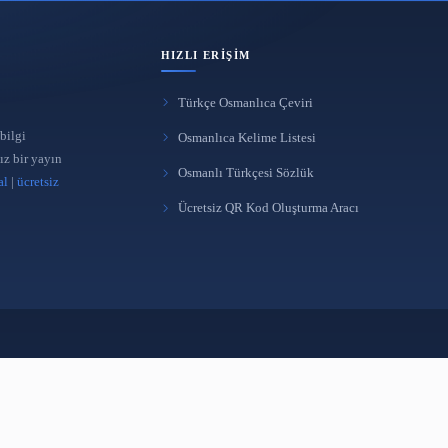
HIZLI ERIŞIM
Türkçe Osmanlıca Çeviri
 yönetimi ve bilgi
Osmanlıca Kelime Listes
üreten bağımsız bir yayın
Osmanlı Türkçesi Sözlü
takipçi satın al
|
ücretsiz
Ücretsiz QR Kod Oluştur