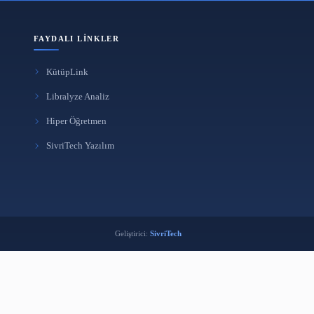
FAYDALI LINKLER
KütüpLink
i
Libralyze Analiz
k
Hiper Öğretmen
ma Aracı
SivriTech Yazılım