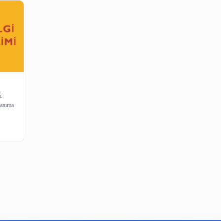
eti
anışma Hizmeti:
ğinin verdiği tanıma