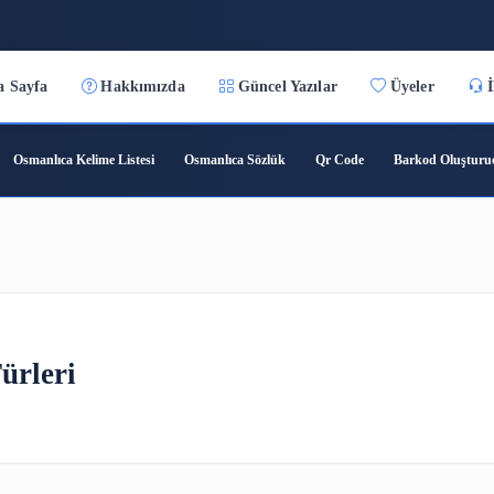
:31
Ana Sayfa
Hakkımızda
Güncel Yazılar
ıca Çeviri
Osmanlıca Kelime Listesi
Osmanlıca Sözlük
Qr C
eti Türleri