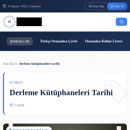
8 Ağustos 2026, Cumartesi
Giriş Yap
Bilgi Bilimi
Türkçe Osmanlıca Çeviri
Osmanlıca Kelime
ARAÇLAR
Ana Sayfa
derleme kütüphaneleri tarihi
ETIKET
Derleme Kütüphaneleri Tarih
1 içerik