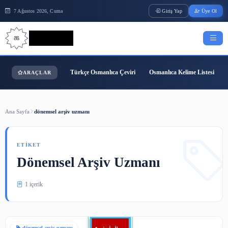
7 Ağustos 2026, Cuma
Giriş Yap
Bilgi Bilimi
Türkçe Osmanlıca Çeviri
Osmanlıca Kelime
ARAÇLAR
Ana Sayfa
dönemsel arşiv uzmanı
ETIKET
Dönemsel Arşiv Uzmanı
1 içerik