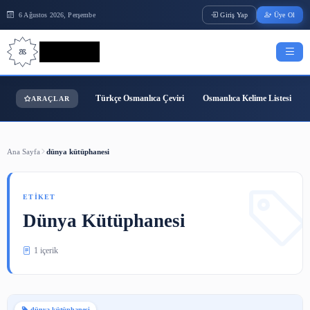
6 Ağustos 2026, Perşembe
Giriş Yap
Bilgi Bilimi
Türkçe Osmanlıca Çeviri
Osmanlıca Kelime
ARAÇLAR
Ana Sayfa
dünya kütüphanesi
ETIKET
Dünya Kütüphanesi
1 içerik