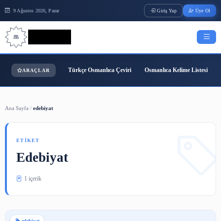
9 Ağustos 2026, Pazar
Giriş Yap
Bilgi Bilimi
Türkçe Osmanlıca Çeviri
Osmanlıca Kelime
ARAÇLAR
Ana Sayfa
edebiyat
ETIKET
Edebiyat
1 içerik