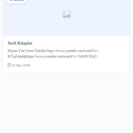
edebiyat
Sesli Kitaplar
Hayata Yön Veren Öyküler https://www.youtube.com/watch?v=-
KTvp5ohdqkhttps://www.youtube.com/watch?v=YsK6VJEsl3…
15 Mar 2020