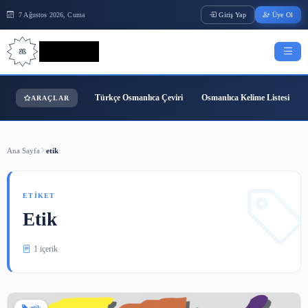
7 Ağustos 2026, Cuma
Giriş Yap
Bilgi Bilimi
Türkçe Osmanlıca Çeviri
Osmanlıca Kelime
ARAÇLAR
Ana Sayfa
etik
ETIKET
Etik
1 içerik