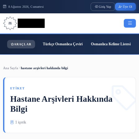
8 Ağustos 2026, Cumartesi
Giriş Yap
Bilgi Bilimi
Türkçe Osmanlıca Çeviri
Osmanlıca Kelime
ARAÇLAR
Ana Sayfa
hastane arşivleri hakkında bilgi
ETIKET
Hastane Arşivleri Hakkında
Bilgi