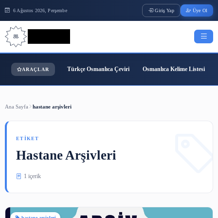
6 Ağustos 2026, Perşembe
Giriş Yap
Bilgi Bilimi
Türkçe Osmanlıca Çeviri
Osmanlıca Kelime
ARAÇLAR
Ana Sayfa
hastane arşivleri
ETIKET
Hastane Arşivleri
1 içerik