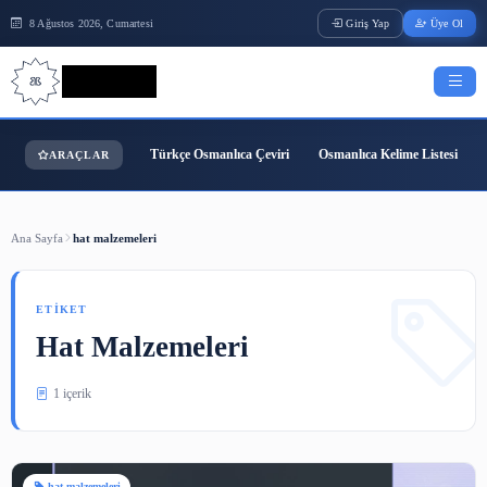
8 Ağustos 2026, Cumartesi
Giriş Yap
Bilgi Bilimi
Türkçe Osmanlıca Çeviri
Osmanlıca Kelime
ARAÇLAR
Ana Sayfa
hat malzemeleri
ETIKET
Hat Malzemeleri
1 içerik