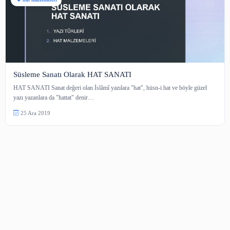
hat malzemeleri
Süsleme Sanatı Olarak HAT SANATI
HAT SANATI Sanat değeri olan İslâmî yazılara "hat", hüsn-i hat ve böyle 
yazı yazanlara da "hattat" denir…
25 Ara 2019