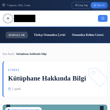
7 Ağustos 2026, Cuma
Giriş Yap
Bilgi Bilimi
Türkçe Osmanlıca Çeviri
Osmanlıca Kelime
ARAÇLAR
Ana Sayfa
kütüphane hakkında bilgi
ETIKET
Kütüphane Hakkında Bilgi
1 içerik