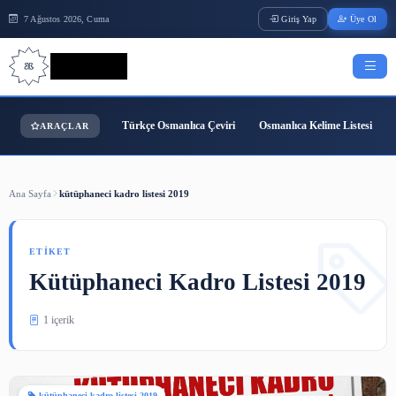
7 Ağustos 2026, Cuma
Giriş Yap
Bilgi Bilimi
Türkçe Osmanlıca Çeviri
Osmanlıca Kelime
ARAÇLAR
Ana Sayfa
kütüphaneci kadro listesi 2019
ETIKET
Kütüphaneci Kadro Listesi 2
1 içerik