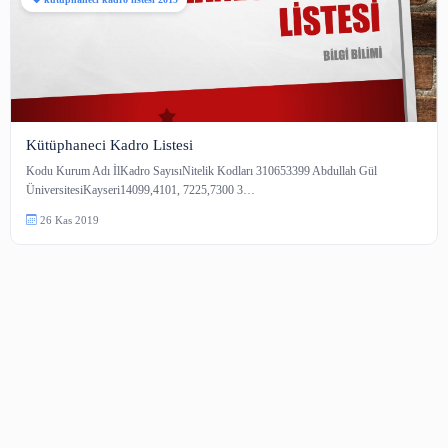
kütüphaneci kadro listesi 2019
Kütüphaneci Kadro Listesi
Kodu Kurum Adı İlKadro SayısıNitelik Kodları 310653399 Abdullah Gül
ÜniversitesiKayseri14099,4101, 7225,7300 3…
26 Kas 2019