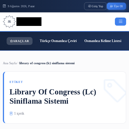
9 Ağustos 2026, Pazar
Giriş Yap
Bilgi Bilimi
Türkçe Osmanlıca Çeviri
Osmanlıca Kelime
ARAÇLAR
Ana Sayfa
library of congress (lc) siniflama sistemi
ETIKET
Library Of Congress (lc)
Siniflama Sistemi